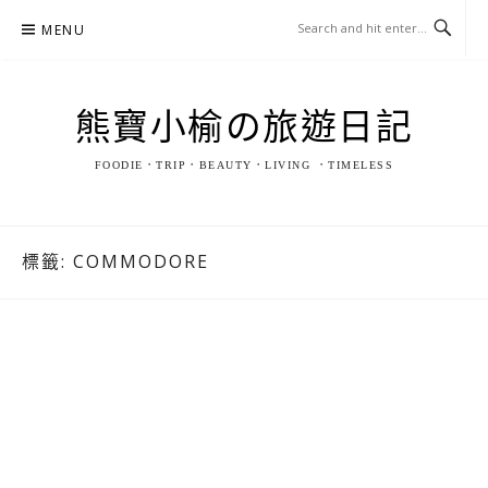
Skip
MENU
to
content
熊寶小榆の旅遊日記
FOODIE．TRIP．BEAUTY．LIVING ．TIMELESS
標籤:
COMMODORE