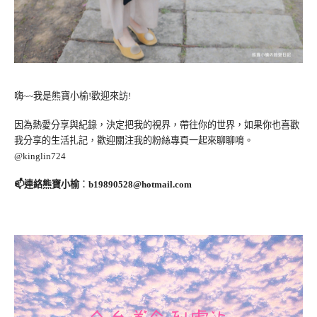
嗨~~我是熊寶小榆!歡迎來訪!
因為熱愛分享與紀錄，決定把我的視界，帶往你的世界，如果你也喜歡
我分享的生活扎記，歡迎關注我的粉絲專頁一起來聊聊唷。
@kinglin724
📫連絡熊寶小榆
：
b19890528@hotmail.com