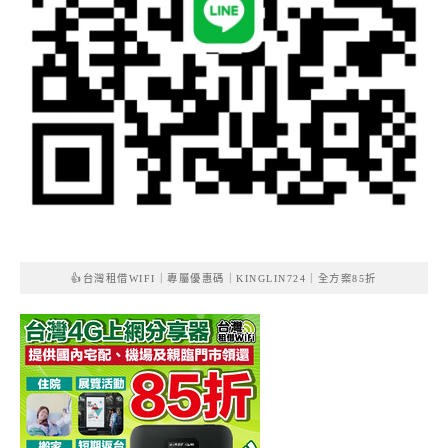
👍台灣租借WIFI｜專屬優惠碼｜KINGLIN724｜全方案85折