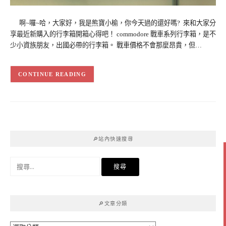
啊~囉~哈，大家好，我是熊寶小榆，你今天過的還好嗎? 來和大家分
享最近新購入的行李箱開箱心得吧！ commodore 戰車系列行李箱，是不
少小資族朋友，出國必帶的行李箱。 戰車價格不會那麼昂貴，但…
CONTINUE READING
🔎站內快速搜尋
搜
尋
關
鍵
🔎文章分類
字: