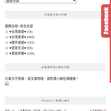
🔎
文
章
🔎尋找文章大作戰
分
類
展開全部
|
收合全部
♥台灣旅遊♥ (34)
♥台灣美食♥ (989)
♥國外旅遊♥ (183)
♥居家生活♥ (98)
♥美妝保養♥ (149)
💰需要您的行動支持💍
⏰看文不用錢，寫文要時間，請熊寶小榆吃頓晚餐！
🐻ABOUT 熊寶小榆🐻