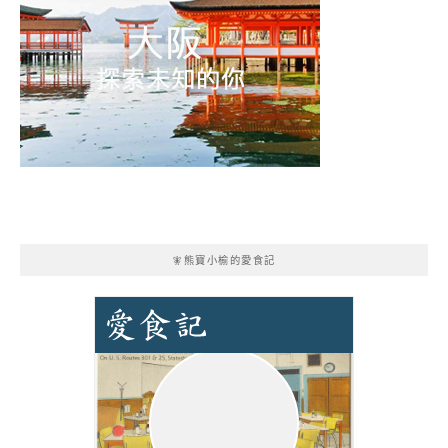
🧚熊寶小榆的愛食記