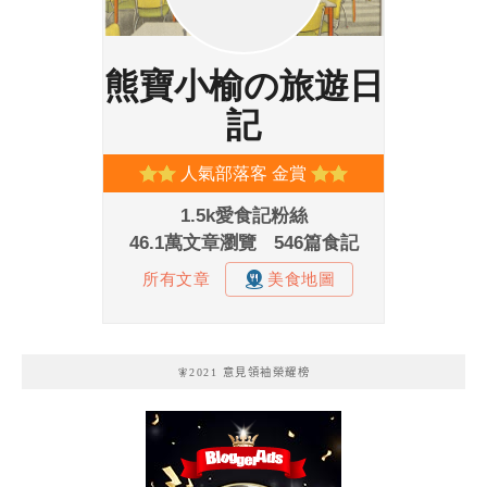
🧚2021 意見領袖榮耀榜