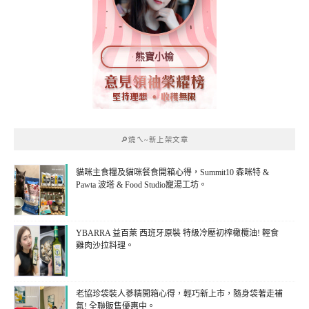
熊寶小榆
🔎燒ㄟ~新上架文章
貓咪主食糧及貓咪餐食開箱心得，Summit10 森咪特 &
Pawta 波塔 & Food Studio寵湯工坊。
YBARRA 益百萊 西班牙原裝 特級冷壓初榨橄欖油! 輕食
雞肉沙拉料理。
老協珍袋裝人蔘精開箱心得，輕巧新上市，隨身袋著走補
氣! 全聯販售優惠中。