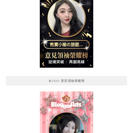
熊寶小榆の旅遊日
記
🧚2020 意見領袖榮耀榜