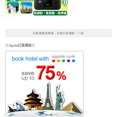
👍熊寶讀者推薦｜住宿訂房優惠｜75折
☆Agoda訂房連結☆