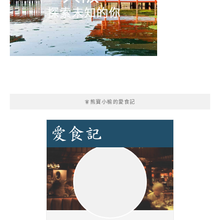
🧚熊寶小榆的愛食記