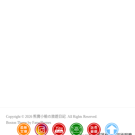
Copyright © 2026 熊寶小榆の旅遊日記. All Rights Reserved.
Boston Theme by
FameThemes