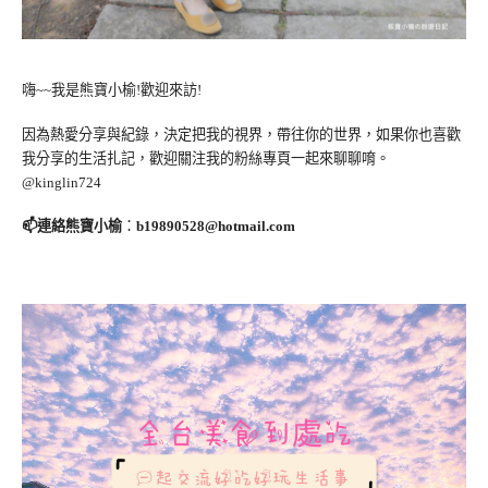
嗨~~我是熊寶小榆!歡迎來訪!
因為熱愛分享與紀錄，決定把我的視界，帶往你的世界，如果你也喜歡
我分享的生活扎記，歡迎關注我的粉絲專頁一起來聊聊唷。
@kinglin724
📫連絡熊寶小榆
：
b19890528@hotmail.com