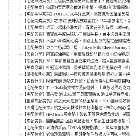
【宅配烘焙美食】上信饌玉夏威夷派對優惠中，夏威夷豆系列兩
【宅配美食】益康泡菜居家必備涼拌小菜， 連續3年榮獲網路人
【宅配手沖茶葉】POITC-C 太平洋島茶，高質感陶瓷罐單品茶
【宅配網購美食】糕.食寤-原味港式蘿蔔糕，25年素食老店，
【宅配美食】樂天市場抹茶季大賞，春暖花開的時候….就來吃塊
【宅配美食】豬寶妹手感烘焙坊-千層蝸牛捲，台中必買手工蛋捲
【宅配美食】木圭Rolls開箱心得，網路上超夯的桂宅配肉桂
【宅配美食】東京牛奶起司工房，Tokyo Milk Cheese F
【美食分享】阿寬紅油麵皮，重慶酸辣粉開箱心得，紅油麵皮有
【宅配美食】2020年節禮盒首選喜年來蛋捲，超人氣霹靂素還真
【美食分享】桂冠流沙湯圓、義美草莓煉乳湯圓開箱心得，桂冠湯
【濾掛咖啡推薦】湛盧咖啡—經典獨家濾掛咖啡 酒神之舞。(手沖咖啡．沖泡咖
【美食分享】阿舍乾麵 勁功夫拌麵，勁香蔥醬&勁辣椒麻 開箱心
【宅配美食】The Chala蕎拉裸食燕麥脆片，上班族必備巧克力
【宅配美食】寶來發 港式XO醬干貝蘿蔔糕 & 港式芋頭糕品嚐
【團購宅配美食】桃之夭夭 超抹的秘密基地。2019團購必吃抹
【團購宅配美食】桃之夭夭 抹茶控の秘密基地，抹茶小點心-雪
【宅配美食】Hi-Q fresh 黃金鯧｜破布子蒸黃金鯧魚食譜，
【宅配美食—團購甜點】品好乳酪蛋糕，宅配生日蛋糕禮盒，冷凍保存
【宅配美食】豆油伯新品『OBA有機橄欖油』，頂級冷壓初榨，1
【宅配美食】老協珍熬湯粥， 用好粥陪你熬過人生百味。營養美味