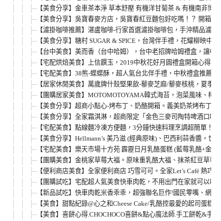
【美食分享】金車茶本淨 草本舒壓 有機洋甘菊茶 & 有機南非博
【美食分享】吳寶春麥方店，吳寶春紅豆麵包好吃嗎！？ 開箱世
【濾掛咖啡推薦】湛盧咖啡-行家首選濾掛咖啡包，手沖精品濾掛咖
【美食分享】糖村 SUGAR & SPICE，台灣伴手禮，花耀
【台中美食】美而香（台中哈姆），台中老招牌哈姆禮盒，讓中秋
【宅配烘焙美食】上信饌玉，2019中秋花好月圓禮盒開箱心得
【宅配美食】38熊-蝶蝶酥，超人氣台北伴手禮，中秋禮盒推薦高
【居家休閒美食】萬歲牌什殼堅果飲-藜麥芝麻/藜麥核桃，夏季
【團購居家美食】MOTOMOTOYAMA韓式海苔，泡菜風味、
【美食分享】超商小點心-烤布丁、奶酪開箱。義美奶茶烤布丁& 
【美食分享】全家霜淇淋，超商限定「金色三麥司陶特啤酒口味」
【宅配美食】點線麵冷凍方便麵，3分鐘快速料理烹調超簡單！(
【美食分享】Hellmann’s 美乃滋 (經典原味)、巴西利蒜香
【宅配美食】樂天市場十方苑 霹靂日月乳酪蛋糕 (藍莓乳酪+金桔
【團購美食】金桃家草莓大福。原味重乳酪大福、抹茶紅豆草莓大
【便利商店美食】全家便利商店 巧雪可可。全家Let’s Café 熱巧
【團購試吃】宅配超人氣美食快車肉乾，不用出門在家就可以吃到
【新品試吃】快車肉乾米香乖乖，超強聯名巨作!國民零嘴、網購
【美食】甜點紀錄@心之和Cheese Cake/乳酪控最愛的起司蛋糕/ 綜
【美食】喜餅心得.CHOCHOCO喜餅&點心魔法師.手工餅乾&手