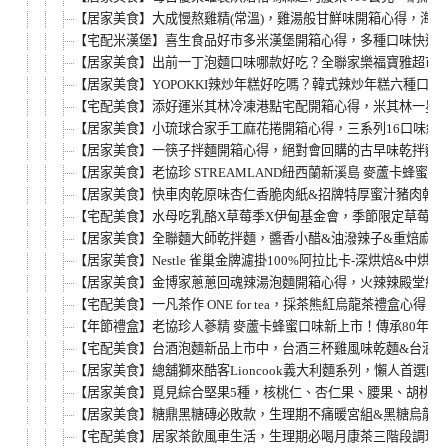
【居家美食】大成慢熬雞精(常溫)，雞湯般甘鮮味開箱心得，海帶
【宅配米漢堡】喜生食品好市多米漢堡開箱心得，多種口味快速
【居家美食】出前一丁泡麵口味哪款好吃？全聯家樂福寶雅超市
【居家美食】YOPOKKI辣炒年糕好吃嗎？韓式辣炒年糕六種口
【宅配美食】添好運米其林冷凍港點宅配開箱心得，米其林一星
【居家美食】小琉球合家手工麻花捲開箱心得，三系列16口味網
【居家美食】一筷子拌麵開箱心得，絕對會回購的古早味乾拌麵
【居家美食】老協珍 STREAMLAND紐西蘭新溪島 麥蘆卡蜂蜜UMF
【居家美食】快車肉乾原味杏仁香脆肉紙&招牌特厚蜜汁豬肉乾
【宅配美食】水母吃乳酪X草莓季X伊甸基金會，季節限定草莓乳
【居家美食】全聯麵大師乾拌麵，醬香小醋&油潑辣子&重焙麻醬
【居家美食】Nestle 雀巢金牌濾掛100%阿拉比卡-深烘焙&中
【居家美食】金博家蔥蔥回魂辣湯泡麵開箱心得，火辣辣殿堂級深
【宅配美食】一凡茶作 ONE for tea，採茶熊紅烏龍茶禮盒心得
【年節禮盒】老協珍人蔘精 麥蘆卡蜂蜜口味新上市！傳承80年
【宅配美食】台酒泡麵新品上市中，台酒三杯雞風味乾麵&台酒
【居家美食】總舖獅來酷客Lioncook義大利麵系列，懶人首
【居家美食】覓見綜合堅果5種，核桃仁、杏仁果、腰果、胡桃、
【居家美食】糖鼎黑糖磚必敗款，生理期不痛暖宮組&黑糖烏龍&
【宅配美食】居家茶飲風車生活，生理期必喝月康茶三階段調理