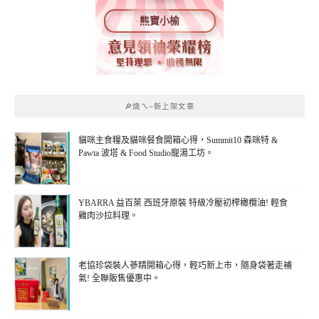
熊寶小榆
🔎燒ㄟ~新上架文章
貓咪主食糧及貓咪餐食開箱心得，Summit10 森咪特 &
Pawta 波塔 & Food Studio寵湯工坊。
YBARRA 益百萊 西班牙原裝 特級冷壓初榨橄欖油! 輕食
雞肉沙拉料理。
老協珍袋裝人蔘精開箱心得，輕巧新上市，隨身袋著走補
氣! 全聯販售優惠中。