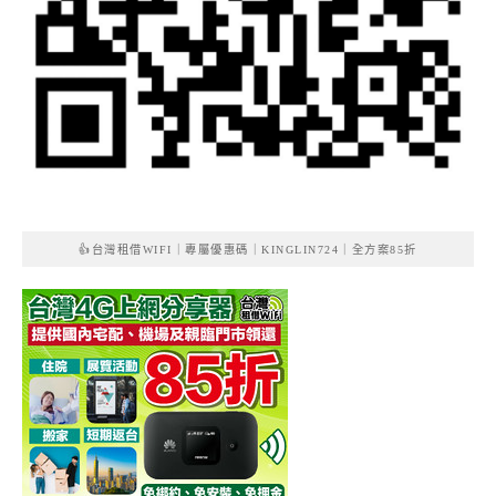
👍台灣租借WIFI｜專屬優惠碼｜KINGLIN724｜全方案85折