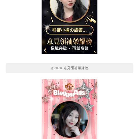
熊寶小榆の旅遊日
記
🧚2020 意見領袖榮耀榜