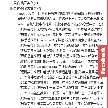
美食-桃園美食 (11)
美食-網購美食 (122)
YBARRA 益百萊 西班牙原裝 特級冷壓初榨橄欖油! 輕食雞肉沙拉
老協珍袋裝人蔘精開箱心得，輕巧新上市，隨身袋著走補氣! 全
Arla丹麥無乳糖牛乳推薦，乳糖不耐者也能安心享受牛奶，全聯、
【居家美食】弘陽食品常溫風味即食飯包，植物咖哩(南洋叻沙)口
【居家美食】AMAGURA瑪穀樂甘酒高纖燕麥，早餐搭配優格
【伴手禮推薦】coastline海岸鮮物 活力烏金 烏魚子爆米花！超
【居家美食】Dripoドリポ牧場 牛乳即溶飲品，牧場系列 熱銷
【團購美食推薦】因為有你 鴻鼎菓子，噠啵曲奇餅乾超好吃，雙
【春節禮盒推薦】老協珍 人蔘精 麥蘆卡蜂蜜口味，超強修護力
【網購美食推薦】樹造幸福 功夫滷肉，餐桌上不可或缺的好味道
【喜餅禮盒】Bloom wedding 花神頂級法式喜餅，手工喜餅推
【網購美食推薦】老協珍熬雞精禮盒組，連續5年人氣票選No.1
【2022年中秋節禮盒推薦】和生御品流心月餅&綜合綠豆黃禮盒
【2022中秋禮盒推薦】上信饌玉中秋節送禮必買謐月禮盒，海苔
【居家美食】接待の手土産 最佳日式伴手禮！百年鋪職人金平糖
【2022人氣禮盒推薦】上信饌玉杏仁薄燒超好吃！義式脆餅、
【居家美食】老協珍TOMMI湯米雞白湯拉麵，在家也可以料理
【居家美食】樹造幸福么鬼麻辣豆腐鴨血，在家就想吃一個人的麻辣