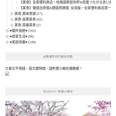
【美食】全家便利商店。哈根達斯迷你杯&扭蛋つながる赤い屋根のお家
【美食】健達出奇蛋&健達奇趣蛋~女孩版。全家便利商店買一送
美食-美味食譜 (27)
美食-苗栗美食 (42)
美食-高雄美食 (2)
♥國外旅遊♥ (183)
♥居家生活♥ (98)
♥美妝保養♥ (149)
💰需要您的行動支持💍
⏰看文不用錢，寫文要時間，請熊寶小榆吃頓晚餐！
🐻ABOUT 熊寶小榆🐻