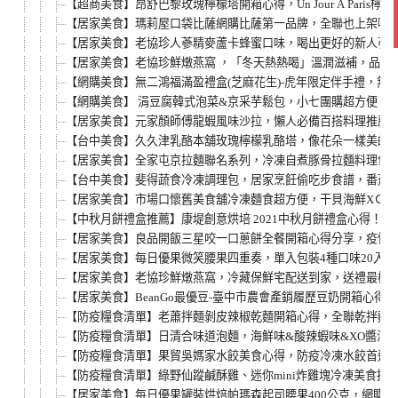
【超商美食】昂舒巴黎玫瑰檸檬塔開箱心得，Un Jour À Paris
【居家美食】瑪莉屋口袋比薩網購比薩第一品牌，全聯也上架啦
【居家美食】老協珍人蔘精麥蘆卡蜂蜜口味，喝出更好的新人蔘
【居家美食】老協珍鮮燉燕窩 ，「冬天熱熱喝」溫潤滋補，品嚐
【網購美食】無二鴻福滿盈禮盒(芝麻花生)-虎年限定伴手禮，
【網購美食】 涓豆腐韓式泡菜&京采芋鬆包，小七團購超方便，
【居家美食】元家顏師傅龍蝦風味沙拉，懶人必備百搭料理推薦
【台中美食】久久津乳酪本舖玫瑰檸檬乳酪塔，像花朵一樣美的
【居家美食】全家屯京拉麵聯名系列，冷凍自煮豚骨拉麵料理包
【台中美食】斐得蔬食冷凍調理包，居家烹飪偷吃步食譜，番茄筆
【居家美食】市場口懷舊美食舖冷凍麵食超方便，干貝海鮮XＯ醬
【中秋月餅禮盒推薦】康堤創意烘培 2021中秋月餅禮盒心得！
【居家美食】良品開飯三星咬一口蔥餅全餐開箱心得分享，疫情
【居家美食】每日優果微笑腰果四重奏，單入包裝4種口味20入
【居家美食】老協珍鮮燉燕窩，冷藏保鮮宅配送到家，送禮最棒
【居家美食】BeanGo最優豆-臺中市農會產銷履歷豆奶開箱心
【防疫糧食清單】老蕭拌麵剝皮辣椒乾麵開箱心得，全聯乾拌麵
【防疫糧食清單】日清合味道泡麵，海鮮味&酸辣蝦味&XO醬海
【防疫糧食清單】果貿吳媽家水餃美食心得，防疫冷凍水餃首選
【防疫糧食清單】綠野仙蹤鹹酥雞、迷你mini炸雞塊冷凍美食
【居家美食】每日優果罐裝烘焙帕瑪森起司腰果400公克，網購