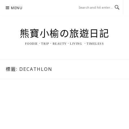
Skip
MENU
to
content
熊寶小榆の旅遊日記
FOODIE．TRIP．BEAUTY．LIVING ．TIMELESS
標籤:
DECATHLON