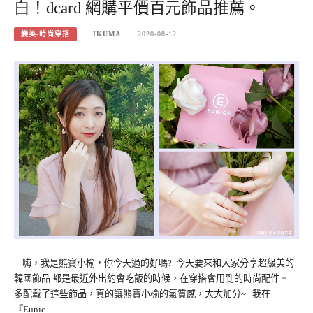
白！dcard 網購平價百元飾品推薦。
變美-時尚穿搭
IKUMA
2020-08-12
嗨，我是熊寶小榆，你今天過的好嗎? 今天要來和大家分享超級美的
韓國飾品 都是最近外出約會吃飯的時候，在穿搭會用到的時尚配件。
多配戴了這些飾品，真的讓熊寶小榆的氣質感，大大加分~ 我在
『Eunic…