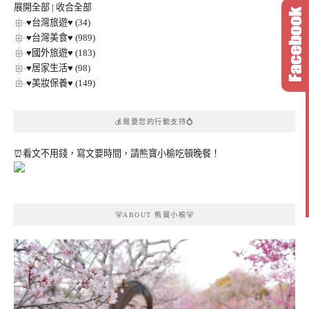
展開全部
|
收合全部
♥台灣旅遊♥ (34)
♥台灣美食♥ (989)
♥國外旅遊♥ (183)
♥居家生活♥ (98)
♥美妝保養♥ (149)
💰需要您的行動支持💍
⏰看文不用錢，寫文要時間，請熊寶小榆吃頓晚餐！
🐻ABOUT 熊寶小榆🐻