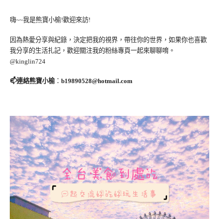
嗨~~我是熊寶小榆!歡迎來訪!
因為熱愛分享與紀錄，決定把我的視界，帶往你的世界，如果你也喜歡
我分享的生活扎記，歡迎關注我的粉絲專頁一起來聊聊唷。
@kinglin724
📫連絡熊寶小榆
：
b19890528@hotmail.com