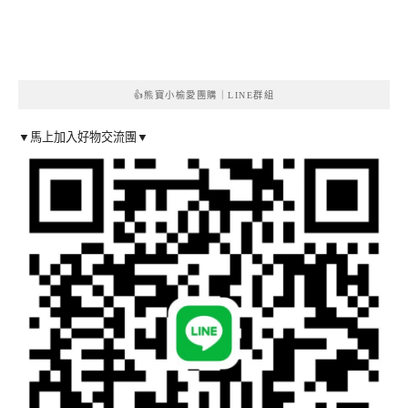
👍熊寶小榆愛團購｜LINE群組
▼馬上加入好物交流團▼