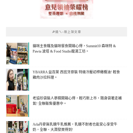
🔎燒ㄟ~新上架文章
貓咪主食糧及貓咪餐食開箱心得，Summit10 森咪特 &
Pawta 波塔 & Food Studio寵湯工坊。
YBARRA 益百萊 西班牙原裝 特級冷壓初榨橄欖油! 輕食
雞肉沙拉料理。
老協珍袋裝人蔘精開箱心得，輕巧新上市，隨身袋著走補
氣! 全聯販售優惠中。
Arla丹麥無乳糖牛乳推薦，乳糖不耐者也能安心享受牛
奶，全聯、大潤發買得到!