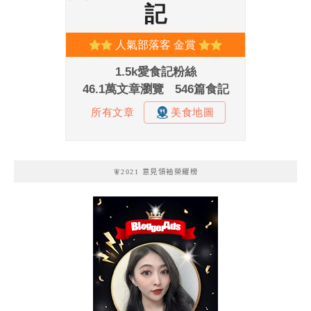
🧚2021 意見領袖榮耀榜