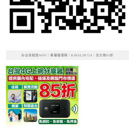
👍台灣租借WIFI｜專屬優惠碼｜KINGLIN724｜全方案85折