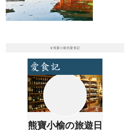
🧚熊寶小榆的愛食記