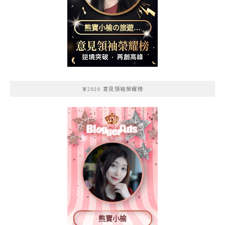
熊寶小榆の旅遊日
記
🧚2020 意見領袖榮耀榜
熊寶小榆