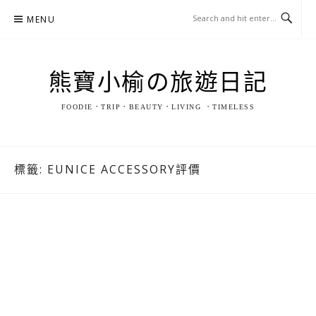
Skip
MENU
to
content
熊寶小榆の旅遊日記
FOODIE．TRIP．BEAUTY．LIVING ．TIMELESS
標籤:
EUNICE ACCESSORY評價