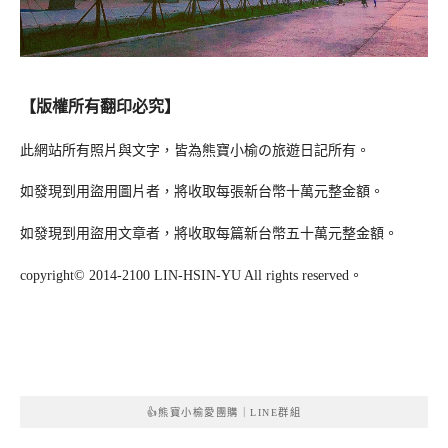
【版權所有翻印必究】
此網站所有照片與文字，皆為熊寶小榆の旅遊日記所有。
如發現到用盜用圖片者，將收取每張新台幣十萬元整金額。
如發現到用盜用文章者，將收取每篇新台幣五十萬元整金額。
copyright© 2014-2100 LIN-HSIN-YU All rights reserved。
👍熊寶小榆愛團購｜LINE群組