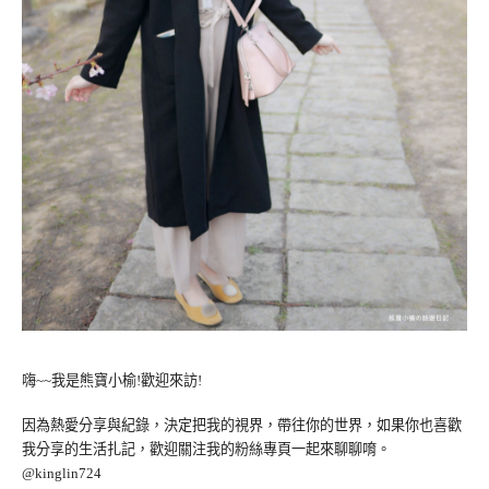
嗨~~我是熊寶小榆!歡迎來訪!
因為熱愛分享與紀錄，決定把我的視界，帶往你的世界，如果你也喜歡
我分享的生活扎記，歡迎關注我的粉絲專頁一起來聊聊唷。
@kinglin724