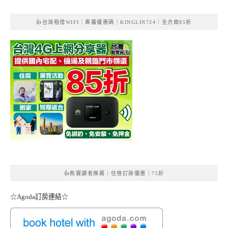
👍台灣租借WIFI｜專屬優惠碼｜KINGLIN724｜全方案85折
👍熊寶讀者推薦｜住宿訂房優惠｜75折
☆Agoda訂房連結☆