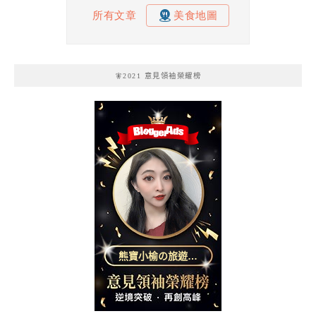
🧚2021 意見領袖榮耀榜
熊寶小榆の旅遊日
記