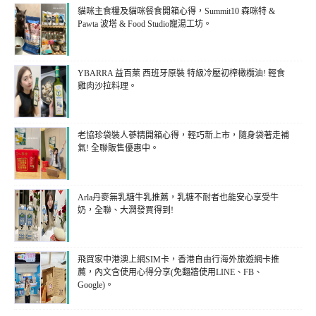
貓咪主食糧及貓咪餐食開箱心得，Summit10 森咪特 &
Pawta 波塔 & Food Studio寵湯工坊。
YBARRA 益百萊 西班牙原裝 特級冷壓初榨橄欖油! 輕食
雞肉沙拉料理。
老協珍袋裝人蔘精開箱心得，輕巧新上市，隨身袋著走補
氣! 全聯販售優惠中。
Arla丹麥無乳糖牛乳推薦，乳糖不耐者也能安心享受牛
奶，全聯、大潤發買得到!
飛買家中港澳上網SIM卡，香港自由行海外旅遊網卡推
薦，內文含使用心得分享(免翻牆使用LINE、FB、
Google)。