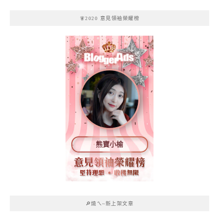
🧚2020 意見領袖榮耀榜
熊寶小榆
🔎燒ㄟ~新上架文章