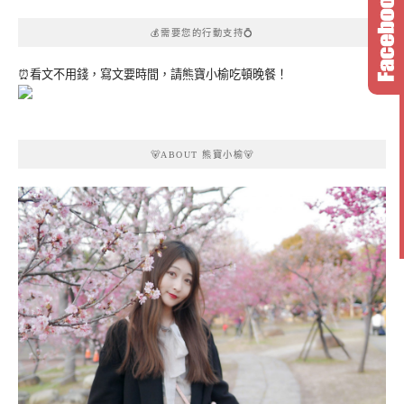
💰需要您的行動支持💍
⏰看文不用錢，寫文要時間，請熊寶小榆吃頓晚餐！
🐻ABOUT 熊寶小榆🐻