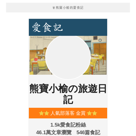
🧚熊寶小榆的愛食記