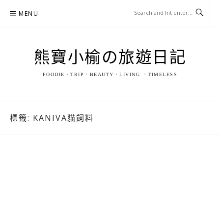
Skip
MENU
to
content
熊寶小榆の旅遊日記
FOODIE．TRIP．BEAUTY．LIVING ．TIMELESS
標籤:
KANIVA貓飼料