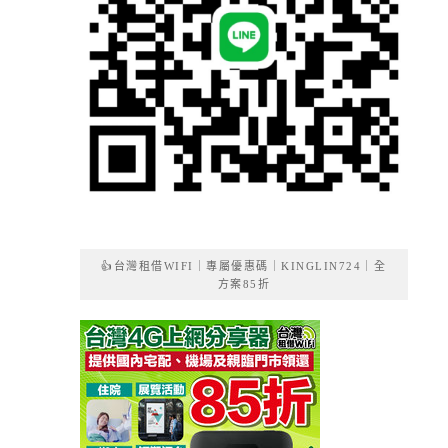
👍台灣租借WIFI｜專屬優惠碼｜KINGLIN724｜全
方案85折