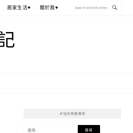
居家生活♥
關於我♥
記
🔎站內快速搜尋
搜