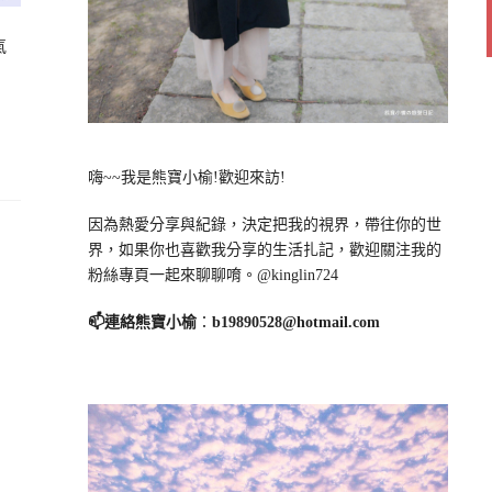
氣
嗨~~我是熊寶小榆!歡迎來訪!
因為熱愛分享與紀錄，決定把我的視界，帶往你的世
界，如果你也喜歡我分享的生活扎記，歡迎關注我的
粉絲專頁一起來聊聊唷。@kinglin724
📫連絡熊寶小榆
：
b19890528@hotmail.com