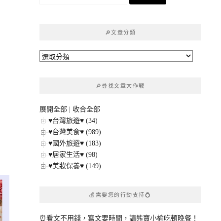
尋
關
鍵
🔎文章分類
字:
🔎
文
章
🔎尋找文章大作戰
分
類
展開全部
|
收合全部
♥台灣旅遊♥ (34)
♥台灣美食♥ (989)
♥國外旅遊♥ (183)
♥居家生活♥ (98)
♥美妝保養♥ (149)
💰需要您的行動支持💍
⏰看文不用錢，寫文要時間，請熊寶小榆吃頓晚餐！