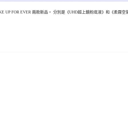
P FOR EVER 兩款新品。 分別是《UHD超上鏡粉底液》和《柔霧空