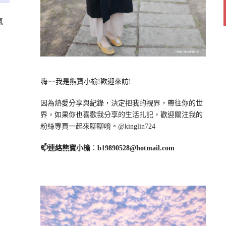
氣
嗨~~我是熊寶小榆!歡迎來訪!
因為熱愛分享與紀錄，決定把我的視界，帶往你的世
界，如果你也喜歡我分享的生活扎記，歡迎關注我的
粉絲專頁一起來聊聊唷。@kinglin724
📫連絡熊寶小榆
：
b19890528@hotmail.com