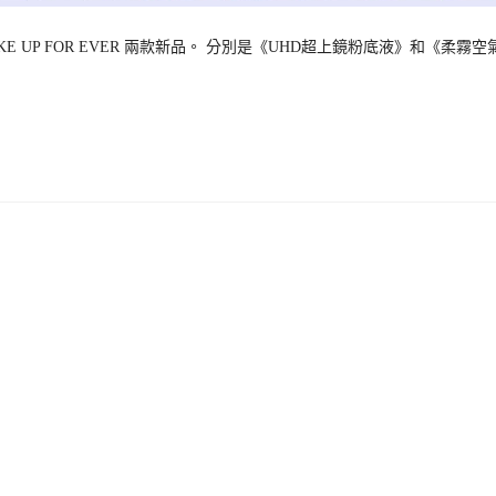
P FOR EVER 兩款新品。 分別是《UHD超上鏡粉底液》和《柔霧空