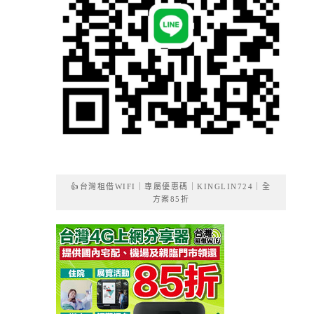
👍台灣租借WIFI｜專屬優惠碼｜KINGLIN724｜全
方案85折