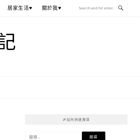
居家生活♥
關於我♥
記
🔎站內快速搜尋
搜