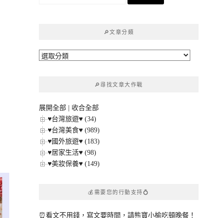
尋
關
鍵
🔎文章分類
字:
🔎
文
章
🔎尋找文章大作戰
分
類
展開全部
|
收合全部
♥台灣旅遊♥ (34)
♥台灣美食♥ (989)
♥國外旅遊♥ (183)
♥居家生活♥ (98)
♥美妝保養♥ (149)
💰需要您的行動支持💍
⏰看文不用錢，寫文要時間，請熊寶小榆吃頓晚餐！