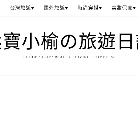
♥
台灣旅遊♥
國外旅遊♥
時尚穿搭♥
美妝保養♥
熊寶小榆の旅遊日
FOODIE．TRIP．BEAUTY．LIVING ．TIMELESS