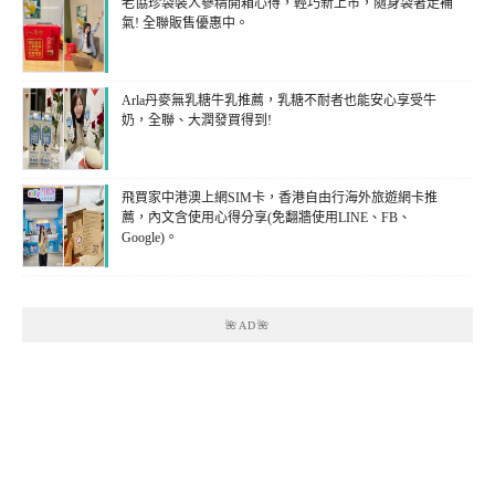
老協珍袋裝人蔘精開箱心得，輕巧新上市，隨身袋著走補
氣! 全聯販售優惠中。
Arla丹麥無乳糖牛乳推薦，乳糖不耐者也能安心享受牛
奶，全聯、大潤發買得到!
飛買家中港澳上網SIM卡，香港自由行海外旅遊網卡推
薦，內文含使用心得分享(免翻牆使用LINE、FB、
Google)。
🌺AD🌺