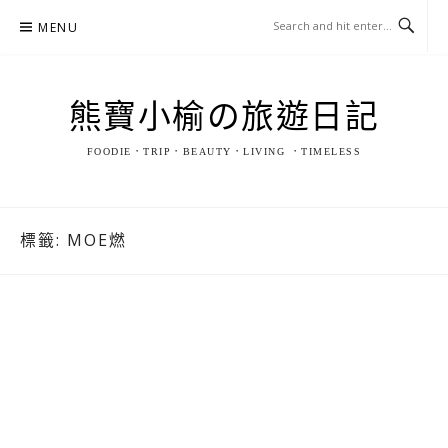
Skip
MENU
to
content
熊寶小榆の旅遊日記
FOODIE．TRIP．BEAUTY．LIVING ．TIMELESS
標籤:
MOE燃