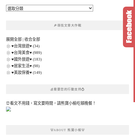
🔎
文
章
🔎尋找文章大作戰
分
類
展開全部
|
收合全部
♥台灣旅遊♥ (34)
♥台灣美食♥ (989)
♥國外旅遊♥ (183)
♥居家生活♥ (98)
♥美妝保養♥ (149)
💰需要您的行動支持💍
⏰看文不用錢，寫文要時間，請熊寶小榆吃頓晚餐！
🐻ABOUT 熊寶小榆🐻