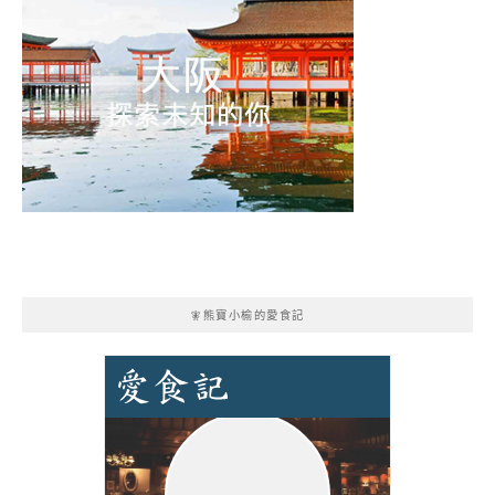
🧚熊寶小榆的愛食記