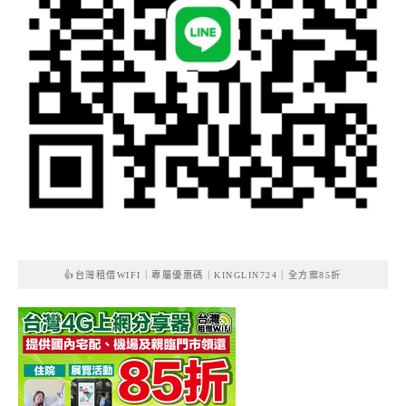
👍台灣租借WIFI｜專屬優惠碼｜KINGLIN724｜全方案85折