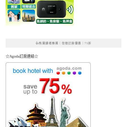
👍熊寶讀者推薦｜住宿訂房優惠｜75折
☆Agoda訂房連結☆