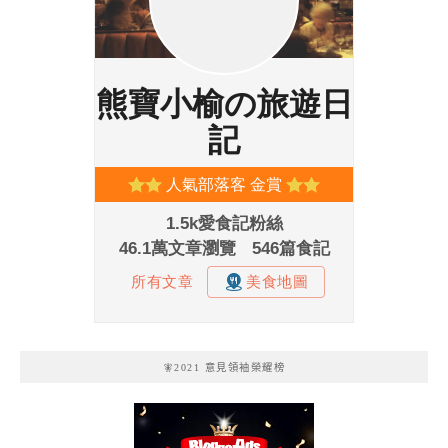
🧚2021 意見領袖榮耀榜