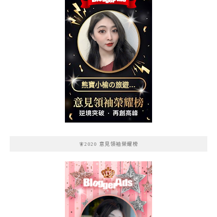
熊寶小榆の旅遊日
記
🧚2020 意見領袖榮耀榜