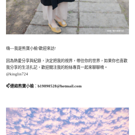
嗨~~我是熊寶小榆!歡迎來訪!
因為熱愛分享與紀錄，決定把我的視界，帶往你的世界，如果你也喜歡
我分享的生活扎記，歡迎關注我的粉絲專頁一起來聊聊唷。
@kinglin724
📫連絡熊寶小榆
：
b19890528@hotmail.com