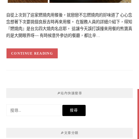
自從上次到了這家燃燒肉用餐後，就戀戀不忘燃燒肉的好味道了 心心念
念想著下次要挑個良辰吉時再來用餐。 在服務人員的詳細介紹下，得知
『燃燒肉』是台北四大燒肉名店耶， 這讓今天誤打誤撞來用餐的熊寶真
的是大開眼界呀~~ 有時候意外參訪的餐廳，都比辛…
CONTINUE READING
🔎站內快速搜尋
搜
尋
關
鍵
🔎文章分類
字: