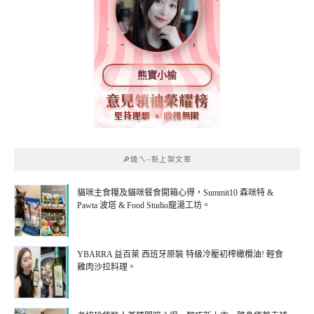
熊寶小榆
🔎燒ㄟ~新上架文章
貓咪主食糧及貓咪餐食開箱心得，Summit10 森咪特 &
Pawta 波塔 & Food Studio寵湯工坊。
YBARRA 益百萊 西班牙原裝 特級冷壓初榨橄欖油! 輕食
雞肉沙拉料理。