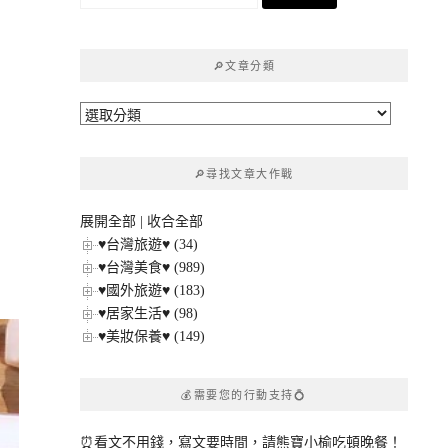
尋
關
鍵
🔎文章分類
字:
🔎
文
章
🔎尋找文章大作戰
分
類
展開全部
|
收合全部
♥台灣旅遊♥ (34)
♥台灣美食♥ (989)
♥國外旅遊♥ (183)
♥居家生活♥ (98)
♥美妝保養♥ (149)
💰需要您的行動支持💍
⏰看文不用錢，寫文要時間，請熊寶小榆吃頓晚餐！