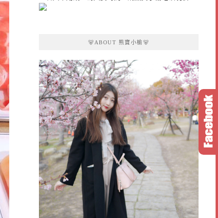
🐻ABOUT 熊寶小榆🐻