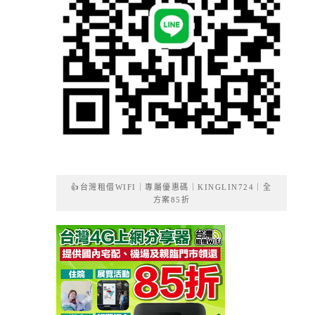
👍台灣租借WIFI｜專屬優惠碼｜KINGLIN724｜全
方案85折