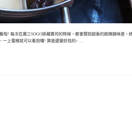
啦! 每次在廣三SOGO排藏壽司的時候，都會聞到超香的麻辣鍋味道，
 一上電梯就可以看到囉! 算是還蠻好找的~ …