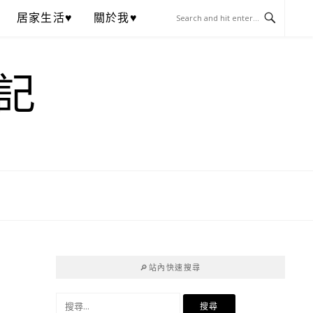
居家生活♥
關於我♥
記
🔎站內快速搜尋
搜