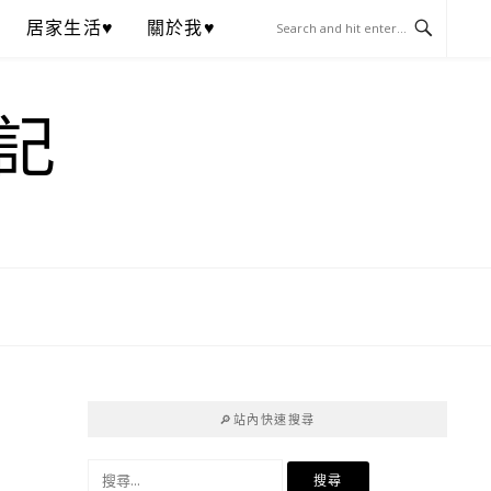
居家生活♥
關於我♥
記
🔎站內快速搜尋
搜