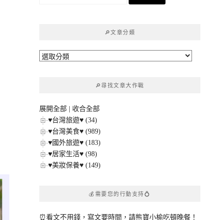
尋
關
鍵
🔎文章分類
字:
🔎
文
章
🔎尋找文章大作戰
分
類
展開全部
|
收合全部
♥台灣旅遊♥ (34)
♥台灣美食♥ (989)
♥國外旅遊♥ (183)
♥居家生活♥ (98)
♥美妝保養♥ (149)
💰需要您的行動支持💍
⏰看文不用錢，寫文要時間，請熊寶小榆吃頓晚餐！