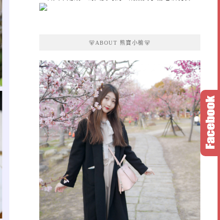
🐻ABOUT 熊寶小榆🐻