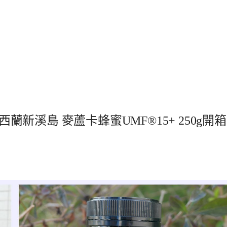
西蘭新溪島 麥蘆卡蜂蜜UMF®15+ 250g開箱