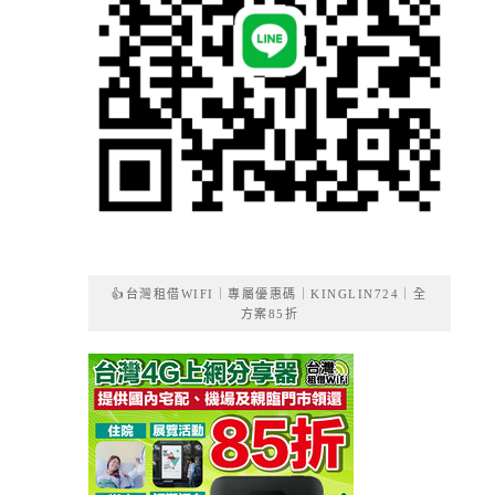
👍台灣租借WIFI｜專屬優惠碼｜KINGLIN724｜全
方案85折