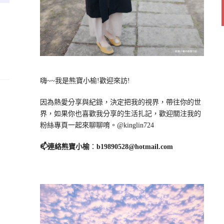
嗨~~我是熊寶小榆!歡迎來訪!
因為熱愛分享與紀錄，決定把我的視界，帶往你的世
界，如果你也喜歡我分享的生活扎記，歡迎關注我的
粉絲專頁一起來聊聊唷。@kinglin724
📫連絡熊寶小榆
：
b19890528@hotmail.com