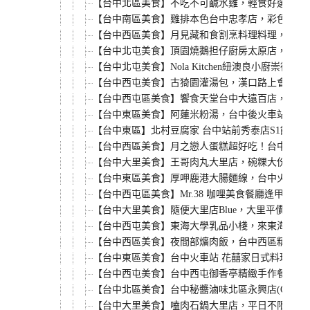
【台中北區美食】不吃不可鹹水雞，輕食好選擇，
【台中南區美食】雞排本色台中忠孝店，彩色雞排
【台中西區美食】月見藏和食割烹料理料理，華美
【台中北屯美食】頂園燒鵝担仔廚房太原店，婚宴
【台中北屯美食】Nola Kitchen紐澳良小
【台中西屯美食】古猗園灌湯包，漢口路上會爆漿
【台中西屯區美食】饗食天堂台中大遠百店，2020
【台中東區美食】阿蓮米粉湯，台中後火車站60
【台中東區】北村豆腐家 台中站前秀泰店S1館2
【台中西區美食】月之戀人蛋糕超好吃！台中公益
【台中大里美食】王哥肉丸大里店，碗粿大份好吃
【台中東區美食】厚呷鹿港大腸麵線，台中火車站
【台中西屯區美食】Mr.38 咖哩美食餐廳逢甲
【台中大里美食】隨便大里店Blue，大里平價義大利麵店，C
【台中西屯美食】東海大學乳品小棧，來東海牧場
【台中西區美食】夜間部爌肉飯，台中西區精誠路
【台中東區美食】台中火車站 花囍家日式料理製
【台中西屯美食】台中西屯御香亭精緻手作餐盒，
【台中北區美食】台中秘醬滷味北區永興店(OK超
【台中大里美食】嗑肉石鍋大里店，平日不限時段