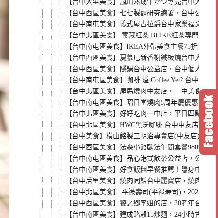
【台中大里美食】嵐山熟成牛かつ專売台中大里永
【台中西區美食】七七製麵研究總署，台中公益路
【台中南屯美食】義式屋古拉爵台中家樂福文心店，
【台中北區美食】 璽藏紅茶 BLIKE紅茶專門
【台中南屯區美食】IKEA外帶美食主餐75折，
【台中西區美食】夏慕尼新香榭鐵板燒台中大隆店
【台中西區美食】隱鍋台中公益店，台中個人涮涮
【台中南屯區美食】咖啡.溢 Coffee Yet?
【台中北區美食】屋馬燒肉中友店，一中美食商圈必
【台中南屯區美食】昭日堂燒肉5周年慶優惠活動，
【台中北區美食】好好吃肉一中店，平日四點半前
【台中北區美食】HWC黑沃咖啡 台中中友店，加
【台中美食】橫山銘製三明治專賣店(中友店)，
【台中西區美食】法森小館歐法午間套餐980元起
【台中南屯區美食】品心港式飲茶公益店，公益路
【台中南區美食】好食飯糰早餐推薦！隱身中興大
【台中后里美食】燒肉同話台中麗寶店，燒肉套餐1
【台中北區美食】 平祿壽司(平禄寿司)，202
【台中西區美食】饕之鄉李姐的店，20老年台中
【台中南區美食】建成路賴15炒麵，24小時古早