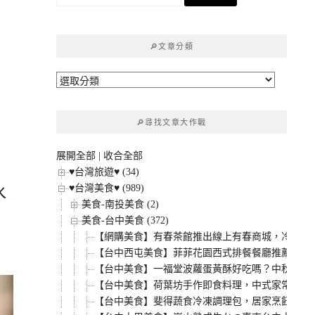
尋
關
鍵
🔎文章分類
字:
🔎
文
章
🔎尋找文章大作戰
分
類
展開全部
|
收合全部
♥台灣旅遊♥ (34)
♥台灣美食♥ (989)
水
美食-南投美食 (2)
美食-台中美食 (372)
【網購美食】有春茶館推出線上有春商城，冷凍組
【台中西屯美食】菲菲花園西式排餐餐廳推薦，父親
【台中美食】一福堂波蘿蛋黃酥好吃嗎？中秋節必
【台中美食】荷葉坊手作即食料理，中式家常菜冷
【台中美食】斐得蔬食冷凍調理包，居家烹飪偷吃