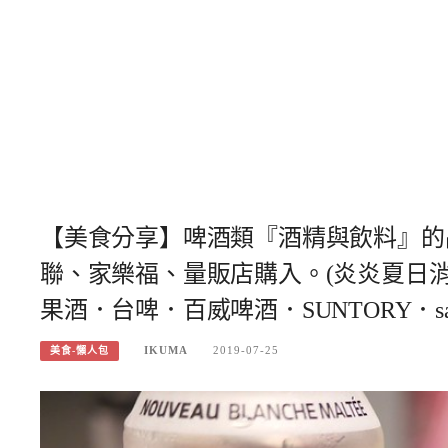
【美食分享】啤酒類『酒精與飲料』的
聯、家樂福、量販店購入。(炎炎夏日
果酒．台啤．百威啤酒．SUNTORY．sapp
IKUMA
2019-07-25
美食-懶人包