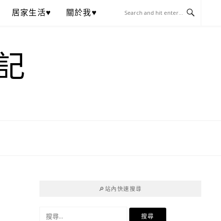
居家生活♥
關於我♥
記
🔎站內快速搜尋
搜