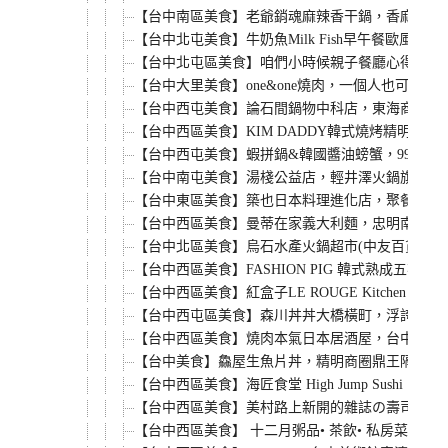
【台中南區美食】老爺銷魂麻辣香干鍋，香麻微辣
【台中北屯美食】牛奶魚Milk Fish早午餐歐風
【台中北屯區美食】咱們小時候親子餐廳心得，戶
【台中大里美食】one&one燒肉，一個人也可
【台中西屯美食】論石間鍋物中科店，東海商圈高
【台中西區美食】KIM DADDY韓式燒烤精明
【台中西屯美食】蝦拼鍋&韓國醬油螃蟹，99%的
【台中南屯美食】湯棧公益店，輕井澤火鍋旗下品牌
【台中東區美食】築也日本料理進化店，聚餐必吃平
【台中西區美食】曼蒂在家義大利麵，忠明南路鄉
【台中北區美食】烏石水產火鍋超市(中友百貨店
【台中西區美食】FASHION PIG 韓式熟成
【台中西區美食】紅盒子LE ROUGE Kitche
【台中西屯區美食】森川丼丼大橋橫町，浮誇系日
【台中西區美食】燒肉本氣日本居酒屋，台中公益路
【台中美食】鱻屋生魚片丼，精明商圈鼎王隔壁的
【台中西區美食】海匠食堂 High Jump Sus
【台中西區美食】美村路上新開的雜誌の壽司(丼飯
【台中西區美食】 十二月粥品• 茶飲• 私房菜 