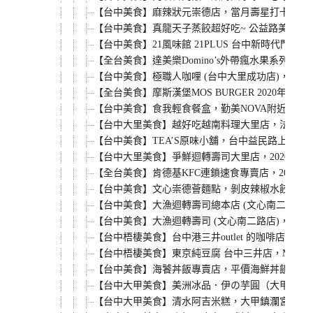
【台中美食】麻辣狀元崇德店，當月壽星打卡享七
【台中美食】真龍天子蒸餃超好吃~ 公益路美食吃
【台中美食】21風味館 21PLUS 台中新時代門
【全台美食】達美樂Domino’s外帶瘋水果系列
【台中美食】極職人咖哩 (台中大里成功店)，大
【全台美食】摩斯漢堡MOS BURGER 202
【台中美食】食我輕食餐盒，勤美NOVA附近的輕
【台中大里美食】越好吃越南料理大里店，法國麵
【台中美食】TEA’S原味小舖，台中益民路上的
【台中大里美食】爭鮮迴轉壽司大里店，2020年
【全台美食】肯德基KFC連鎖速食專賣店，2020
【台中美食】文心崇德薈麵點，剝皮辣椒水餃真的
【台中美食】大漁迴轉壽司總本店 (文心南二路店
【台中美食】大漁迴轉壽司 (文心南二路店)，2
【台中梧棲美食】台中港三井outlet 的咖啡店，
【台中梧棲美食】東京純豆腐 台中三井店，Mitsui 
【台中美食】海饕丼飯專賣店，平價海鮮丼飯壽司
【台中大甲美食】美洲冰品．伊の芋圓（大甲芋圓
【台中大甲美食】清水阿吉米糕，大甲鎮瀾宮附近