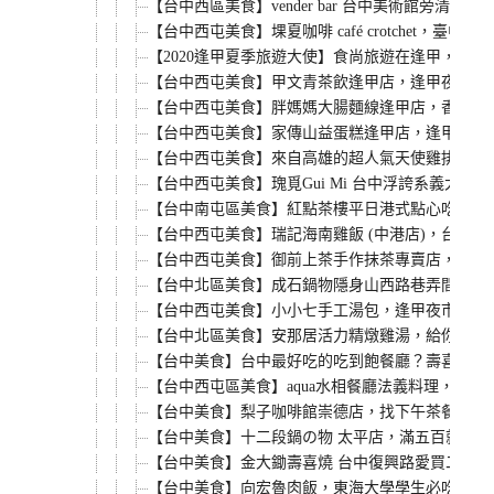
【台中西區美食】vender bar 台中美術館
【台中西屯美食】堁夏咖啡 café crotch
【2020逢甲夏季旅遊大使】食尚旅遊在逢甲，台
【台中西屯美食】甲文青茶飲逢甲店，逢甲夜市內
【台中西屯美食】胖媽媽大腸麵線逢甲店，香菇蛋
【台中西屯美食】家傳山益蛋糕逢甲店，逢甲麥當
【台中西屯美食】來自高雄的超人氣天使雞排逢甲
【台中西屯美食】瑰覓Gui Mi 台中浮誇系義
【台中南屯區美食】紅點茶樓平日港式點心吃到飽只
【台中西屯美食】瑞記海南雞飯 (中港店)，台中
【台中西屯美食】御前上茶手作抹茶專賣店，台中
【台中北區美食】成石鍋物隱身山西路巷弄間一個
【台中西屯美食】小小七手工湯包，逢甲夜市超人
【台中北區美食】安那居活力精燉雞湯，給你滿滿
【台中美食】台中最好吃的吃到飽餐廳？壽喜燒一
【台中西屯區美食】aqua水相餐廳法義料理，七
【台中美食】梨子咖啡館崇德店，找下午茶餐廳嗎
【台中美食】十二段鍋の物 太平店，滿五百就送
【台中美食】金大鋤壽喜燒 台中復興路愛買二樓，
【台中美食】向宏魯肉飯，東海大學學生必吃美食