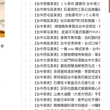
【台中梧棲美食】くら寿司 藏壽司 台中港三井OU
【台中南屯區美食】紅巢燒肉工房公益旗艦店，超平
【台中西屯區美食】 合點壽司がってん寿司，台中
【台中南區美食】信兵衛南門町目新開幕，浮誇系
【台中美食】 順億鮪魚專賣店台中忠明店，鮪魚蓋
【台中南屯美食】 皮諾可可義式餐廳PINOCO
【台中北區美食】東興市魯肉義，加紅麴的甜味爌
【台中南區美食】台中忠孝蚵嗲，台式口味下午茶
，參
【台中西屯美食】一桶 tone 韓式新食，台中
【台中西區美食】大醬無煙燒烤串燒店，華美西街
【台中大里美食】六扇門時尚湯鍋台中大里店，大
【台中西屯美食】霸氣螃蟹海鮮粥西屯店，全台首
【台中美食】肯德基紐澳良烤雞，季節限定新品，
【台中美食】萊特薇庭台中最美的飯店式宴會餐廳
【台中美食】石饕低卡餐盒坊北屯進化店，運動後
【台中西屯美食】菲菲花園義式餐廳用餐心得分享
【台中美食】山東大滷麵（大里大明店）平價麵店
【台中美食】拾飯日本料理，逢甲必吃平價丼飯，
【台中美食】韓鄉韓國料理市府總店，50種韓式小