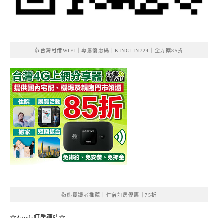
👍台灣租借WIFI｜專屬優惠碼｜KINGLIN724｜全方案85折
👍熊寶讀者推薦｜住宿訂房優惠｜75折
☆Agoda訂房連結☆