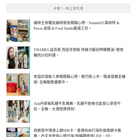
🔎燒ㄟ~新上架文章
貓咪主食糧及貓咪餐食開箱心得，Summit10 森咪特 &
Pawta 波塔 & Food Studio寵湯工坊。
YBARRA 益百萊 西班牙原裝 特級冷壓初榨橄欖油! 輕食
雞肉沙拉料理。
老協珍袋裝人蔘精開箱心得，輕巧新上市，隨身袋著走補
氣! 全聯販售優惠中。
Arla丹麥無乳糖牛乳推薦，乳糖不耐者也能安心享受牛
奶，全聯、大潤發買得到!
飛買家中港澳上網SIM卡，香港自由行海外旅遊網卡推
薦，內文含使用心得分享(免翻牆使用LINE、FB、