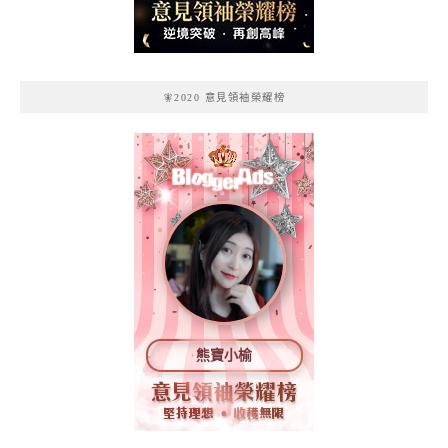
🧚2020 意見領袖榮耀榜
熊寶小榆