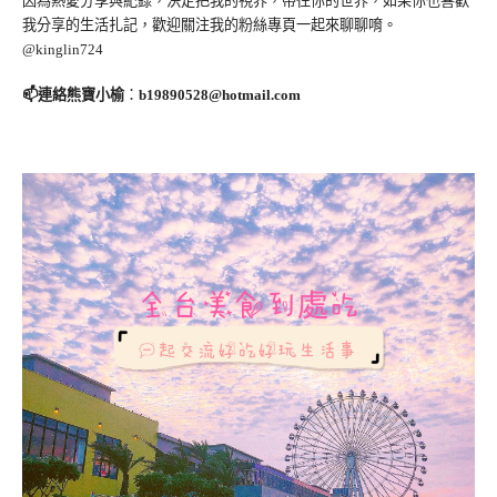
因為熱愛分享與紀錄，決定把我的視界，帶往你的世界，如果你也喜歡
我分享的生活扎記，歡迎關注我的粉絲專頁一起來聊聊唷。
@kinglin724
📫連絡熊寶小榆
：
b19890528@hotmail.com