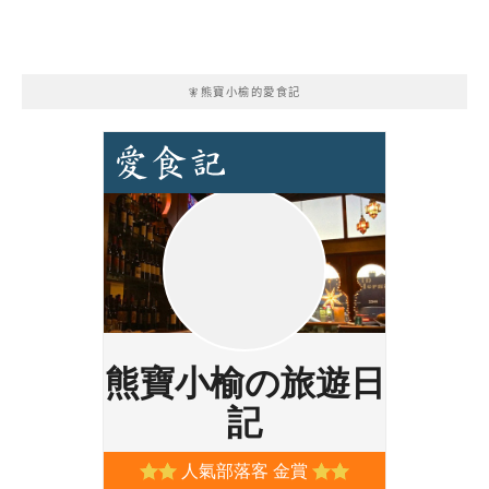
🧚熊寶小榆的愛食記