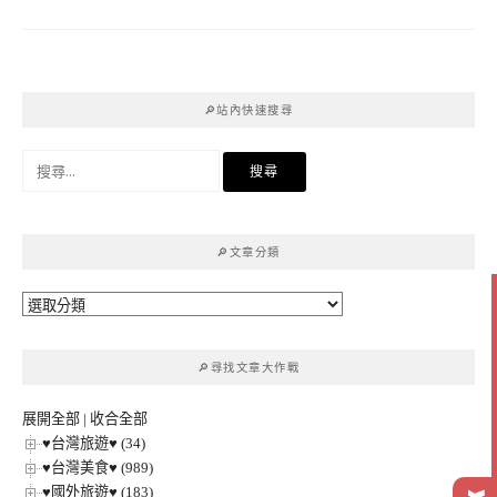
🔎站內快速搜尋
搜
尋
關
鍵
🔎文章分類
字:
🔎
文
章
🔎尋找文章大作戰
分
類
展開全部
|
收合全部
♥台灣旅遊♥ (34)
♥台灣美食♥ (989)
♥國外旅遊♥ (183)