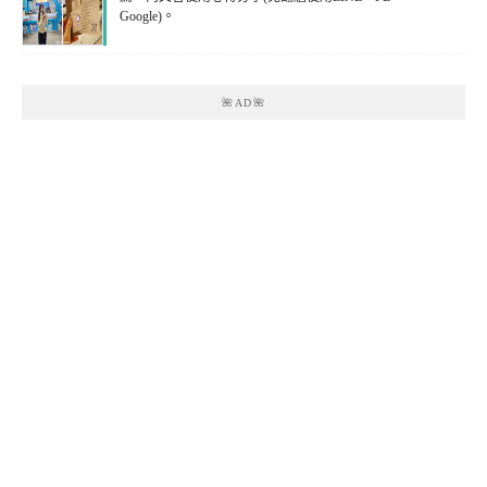
Google)。
🌺AD🌺