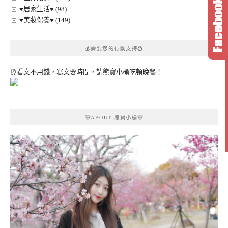
♥居家生活♥ (98)
♥美妝保養♥ (149)
💰需要您的行動支持💍
⏰看文不用錢，寫文要時間，請熊寶小榆吃頓晚餐！
🐻ABOUT 熊寶小榆🐻