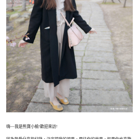
嗨~~我是熊寶小榆!歡迎來訪!