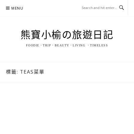
Skip
MENU
to
content
熊寶小榆の旅遊日記
FOODIE．TRIP．BEAUTY．LIVING ．TIMELESS
標籤:
TEAS菜單