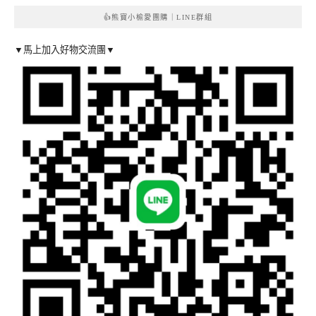
👍熊寶小榆愛團購｜LINE群組
▼馬上加入好物交流團▼