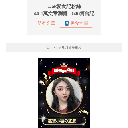
🧚2021 意見領袖榮耀榜
熊寶小榆の旅遊日
記