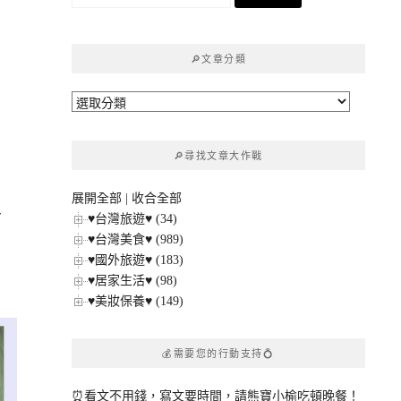
尋
關
鍵
🔎文章分類
字:
🔎
文
章
🔎尋找文章大作戰
分
類
展開全部
|
收合全部
房
♥台灣旅遊♥ (34)
♥台灣美食♥ (989)
♥國外旅遊♥ (183)
♥居家生活♥ (98)
♥美妝保養♥ (149)
💰需要您的行動支持💍
⏰看文不用錢，寫文要時間，請熊寶小榆吃頓晚餐！