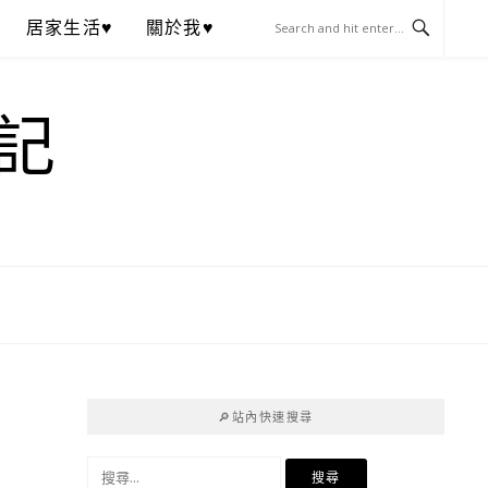
居家生活♥
關於我♥
記
🔎站內快速搜尋
搜