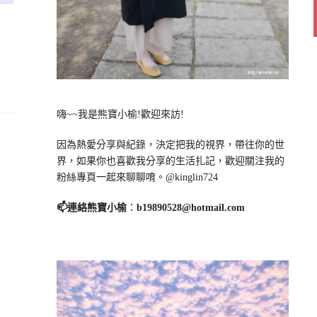
嗨~~我是熊寶小榆!歡迎來訪!
因為熱愛分享與紀錄，決定把我的視界，帶往你的世
界，如果你也喜歡我分享的生活扎記，歡迎關注我的
粉絲專頁一起來聊聊唷。@kinglin724
📫連絡熊寶小榆
：
b19890528@hotmail.com