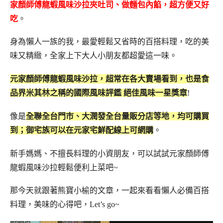
家顏師傅龍蝦風味沙拉夾吐司、做麵包內餡，超方便又好
吃
。
身為懶人一族的我，最愛輕鬆又省時的百搭料理，吃的美
味又精緻，全家上下大人小朋友都超愛這一味。
元家顏師傅龍蝦風味沙拉，超常在各大賣場看到，
也是食
品界米其林之稱的國際風味評鑑 絕佳風味一星獎章
!
像是
全聯全台門市、大潤發全台量販分店等地，均可購買
到；御宅族可以在元家宅鮮配線上可網購
。
新手媽媽、不擅長料理的小資朋友，可以試試元家顏師傅
龍蝦風味沙拉輕鬆便利上菜吧~
那今天就跟著熊寶小榆的文章，一起來看看懶人必備百搭
料理，美味的心得吧，Let’s go~