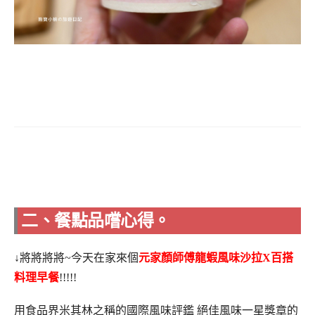
二、餐點品嚐心得。
↓將將將將~今天在家來個
元家顏師傅龍蝦風味沙拉X百搭
料理早餐
!!!!!
用食品界米其林之稱的國際風味評鑑 絕佳風味一星獎章的