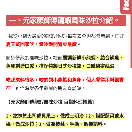
一、元家顏師傅龍蝦風味沙拉介紹。
↓我從小到大最愛的龍蝦沙拉~每次去全聯都會看到，正好
夏天買回家吃，當冷盤開胃菜最讚
。
顏師傅龍蝦風味沙拉，裡頭
嚴選新鮮小龍蝦、結合鰇魚、
魚卵創造口感，搭配特製日式沙拉醬，口感綿密絲滑
!
吃起來料很多，咬的到小龍蝦和魚卵，個人覺得用料很實
在
，難怪深受各年齡層的朋友喜愛呢。
【
元家顏師傅龍蝦風味沙拉 百搭料理推薦
】
1、塗抹於土司或貝果上，做成三明治；
2、搭配蔬菜或水
果，做成沙拉；
3、做為披薩、手捲、飯糰餡料
。