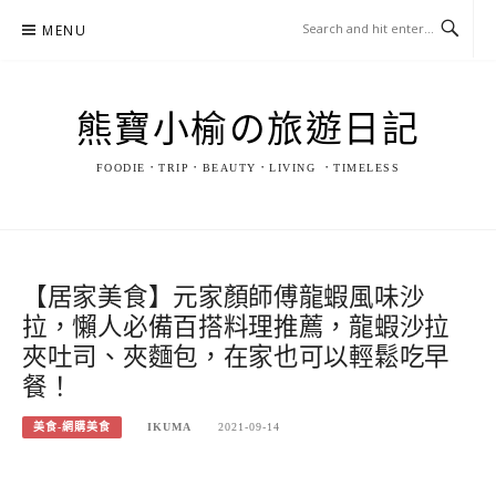
Skip
MENU
to
content
熊寶小榆の旅遊日記
FOODIE．TRIP．BEAUTY．LIVING ．TIMELESS
【居家美食】元家顏師傅龍蝦風味沙
拉，懶人必備百搭料理推薦，龍蝦沙拉
夾吐司、夾麵包，在家也可以輕鬆吃早
餐！
美食-網購美食
IKUMA
2021-09-14