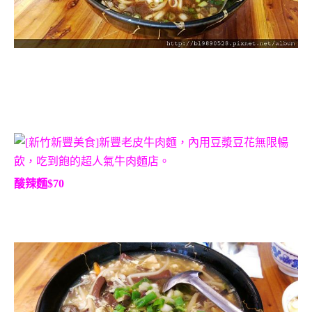
酸辣麵$70