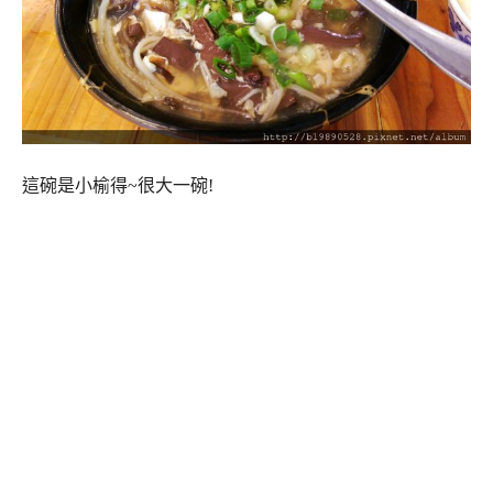
這碗是小榆得~很大一碗!