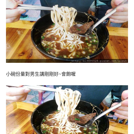
小碗份量對男生講剛剛好~會飽喔