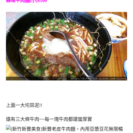
蒜味牛肉麵(小)$100
上面一大坨蒜泥!!
還有三大條牛肉~~每一塊牛肉都還蠻厚實