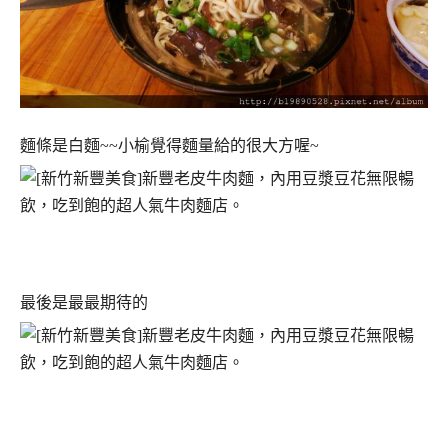
麵條是白麵~~小榆覺得麵量給的很大方喔~
最後是最最期待的