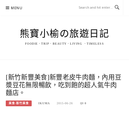
Skip
MENU
to
content
熊寶小榆の旅遊日記
FOODIE．TRIP．BEAUTY．LIVING ．TIMELESS
[新竹新豐美食]新豐老皮牛肉麵，內用豆
漿豆花無限暢飲，吃到飽的超人氣牛肉
麵店。
美食-新竹美食
IKUMA
2015-06-26
0