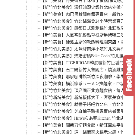
【新竹美食】特美香古早味布丁蛋糕(蛋奶素)，黑
【新竹竹北美食】深紅汕頭火鍋竹北店外帶心得，
【新竹美食】肉巴黑輪關東煮專賣店，新竹NOV
【新竹竹北美食】竹北鍋湯會24小時營業百元小火
【新竹竹北美食】錢都日式涮涮鍋竹北莊敬店，一
【新竹美食】人氣宅配餐點草根廚房烤鴨三吃真空包
【新竹美食】硬派主廚的軟嫩料理關東店，關東路
【新竹竹北美食】太味發南洋小吃竹北文興門市，
【新竹竹北美食】烘焙密碼Bake Code(竹
【新竹美食】TIGERROAR韓虎嘯新竹巨城門
【新竹美食】石二鍋新竹大魯閣店，燒酒雞風味鍋
【新竹美食】那家咖啡館新竹深夜咖啡，學生最愛寧
【新竹美食】横浜家系ラーメン拉麵家，巨城旁日
【新竹竹北美食】頂廂園正北方麵食館，每人低消8
【新竹新埔美食】新埔粄條大王，客家美食小吃推
【新竹竹北美食】就醬子烤吧竹北店，竹北消夜新
【新竹竹北美食】芝麻柚子豬排專賣店搬家啦，平日
【新竹竹北美食】Hiro’sらあ麵Kitchen 
【新竹美食】關新刀切麵食館，新莊車站平價小吃
【新竹竹北美食】這一鍋麻辣火鍋老火鍋，竹北光