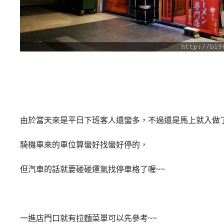
由於
當天來是平日下班客人還蠻多，不過還是馬上就入做
騎機車來的車位算蠻好找蠻好停的，
但汽車的話就要碰碰運氣找停車格了喔~~
一進店門口就有拉麵菜單可以先參考~~