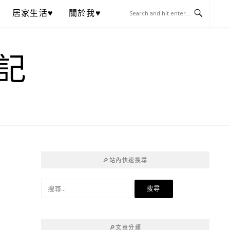
居家生活♥
關於我♥
記
🔎站內快速搜尋
搜
尋
關
鍵
🔎文章分類