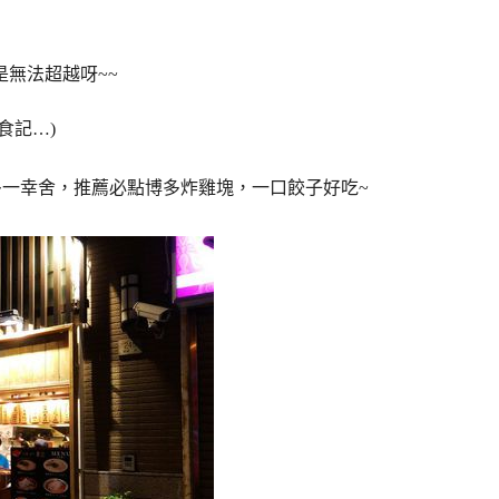
是無法超越呀~~
食記…)