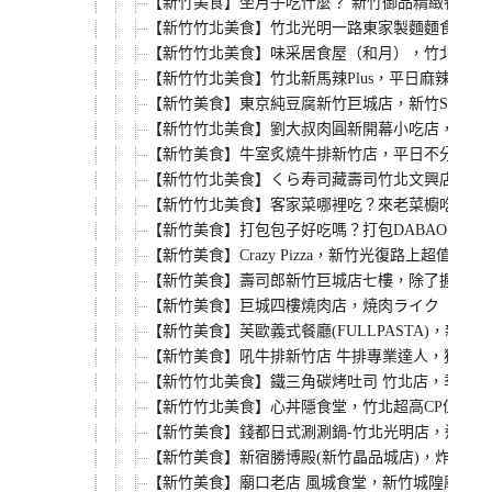
【新竹美食】坐月子吃什麼？ 新竹御品精緻養生
【新竹竹北美食】竹北光明一路東家製麵麵食館，新
【新竹竹北美食】味采居食屋（和月），竹北文義
【新竹竹北美食】竹北新馬辣Plus，平日麻辣火
【新竹美食】東京純豆腐新竹巨城店，新竹SOGO店
【新竹竹北美食】劉大叔肉圓新開幕小吃店，內用
【新竹美食】牛室炙燒牛排新竹店，平日不分時段
【新竹竹北美食】くら寿司藏壽司竹北文興店，鮭魚
【新竹竹北美食】客家菜哪裡吃？來老菜櫥吃客家
【新竹美食】打包包子好吃嗎？打包DABAO的
【新竹美食】Crazy Pizza，新竹光復路上
【新竹美食】壽司郎新竹巨城店七樓，除了握壽司
【新竹美食】巨城四樓燒肉店，焼肉ライク（燒肉L
【新竹美食】芙歐義式餐廳(FULLPASTA)，
【新竹美食】吼牛排新竹店 牛排專業達人，獨家4
【新竹竹北美食】鐵三角碳烤吐司 竹北店，季節
【新竹竹北美食】心丼隱食堂，竹北超高CP值日本
【新竹美食】錢都日式涮涮鍋-竹北光明店，連鎖小
【新竹美食】新宿勝博殿(新竹晶品城店)，炸牡蠣
【新竹美食】廟口老店 風城食堂，新竹城隍廟商圈