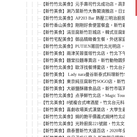
【新竹竹北美食】元手壽司竹北成功店，高質感平
【新竹美食】涮乃葉新竹大魯閣湳雅店，日式火鍋
【新竹竹北美食】AP203 Bar 熱壓三明治廚房
【新竹香山美食】剛剛好食便當餐盒，新竹最強外
【新竹美食】涓豆腐新竹巨城店，韓式豆腐鍋、霜
【新竹宅配美食】御品精緻養生餐，外送家庭餐一
【新竹竹北美食】PUTIEN莆田竹北光明店，米
【新竹美食】兩津芙蓉蛋塔竹北店，竹北下午茶甜
【新竹美食】麵堂拉麵專賣店，新竹動物園旁必吃
【新竹竹北美食】歐浮找餐博愛店，竹北台元科學園
【新竹美食】 Lady nara曼谷新泰式料理新
【新竹美食】東京純豆腐新竹SOGO店，新竹巨城
【新竹美食】大爺鹽酥雞食品店，新竹市區宵夜適
【新竹竹北美食】点爭鮮竹北店，Magic Touch搬
【竹北美食】8號複合式啤酒屋，竹北台元科學園
【新竹美食】喜劇收場美式漢堡店，大學生最愛的
【新竹竹北美食】焗的飽平價義式焗烤竹北店，平
【新竹竹北美食】光聆廚房221號館，竹北文義街
【新竹美食】鼎泰豐新竹大遠百店，2020年全新