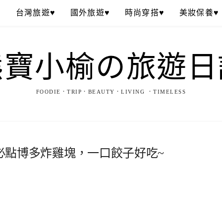
♥
台灣旅遊♥
國外旅遊♥
時尚穿搭♥
美妝保養♥
熊寶小榆の旅遊日
FOODIE．TRIP．BEAUTY．LIVING ．TIMELESS
必點博多炸雞塊，一口餃子好吃~