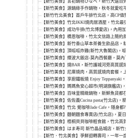
【新竹美食】言初鍋物ひなべ，新竹大遠百旁工業
【新竹美食】源鍋綠手作鍋物，秋冬就愛吃平價個
【新竹竹北美食】首戶牛排竹北店，高CP值雙拼
【新竹美食】竹北IKKI燒肉居酒屋，竹北最強單
【新竹美食】成功牛排(竹北博愛店)，內用加麵不
【新竹美食】橋恩咖啡，竹北文信路上簡約風咖啡廳
【新竹美食】新竹香山草本茶養生飲品店，新竹香
【新竹美食】頂呱呱炸雞(新竹大魯閣店)，呱呱包
【新竹美食】煙波大飯店-莫內西餐廳，莫內下午茶
【新竹美食】燒BAR，新竹護城河旁高質感燒肉
【新竹美食】尼庫燒肉，高質感燒肉套餐，上班族
【新竹美食】享廚鐵板燒 Enjoy Teppan
【新竹美食】媽媽魚安心超市(明湖旗艦店)，來吃
【新竹美食】百味釜精緻鍋物，新鮮魚貨都在這，
【新竹美食】佐佐義Cucina pasta(竹北店
【新竹美食】竹北 覺咖啡Jade Cafe，隱
【新竹美食】麵朝麵食專賣店(竹北店)，夏日炎炎
【新竹美食】梧桐貝貝咖啡輕食館，竹北高質感早午
【新竹美食】はま寿司 新竹晶品城店，新竹火車站
【新竹．竹北美食】爭鮮迴轉壽司，一年一度的螃