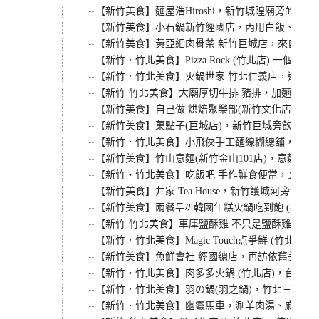
【新竹美食】麵屋浩Hiroshi，新竹城隍廟旁的
【新竹美食】小石鍋新竹經國店，內用白飯、飲品
【新竹美食】黃亞細肉骨茶 新竹巨城店，來自新
【新竹．竹北美食】Pizza Rock (竹北店) 一個
【新竹．竹北美食】火鍋世家 竹北仁義店，週一至
【新竹·竹北美食】大廟厚切牛排 豬排，加麵不加
【新竹美食】自己做 烘焙聚樂部(新竹文化店)，
【新竹美食】菓點子(巨城店)，新竹巨城旁飲品專
【新竹．竹北美食】小飛俠手工麵線糊總舖，獨家雞
【新竹美食】竹山意麵(新竹金山101店)，意麵必
【新竹‧竹北美食】吃飯吧 手作鮮食便當，文青風
【新竹美食】井家 Tea House，新竹護城河
【新竹美食】兩餐두끼韓國年糕火鍋吃到飽 (新竹店
【新竹·竹北美食】車庫鹽酥雞 不只是鹽酥雞，
【新竹．竹北美食】Magic Touch点爭鮮 (
【新竹美食】魚鮮會社 經國總店，再訪依舊美味的
【新竹‧竹北美食】肉多多火鍋 (竹北店)，台灣
【新竹．竹北美食】羽の鍋(羽之鍋)，竹北三民
【新竹．竹北美食】幽靈馬車，涮羊肉湯、麻油雞