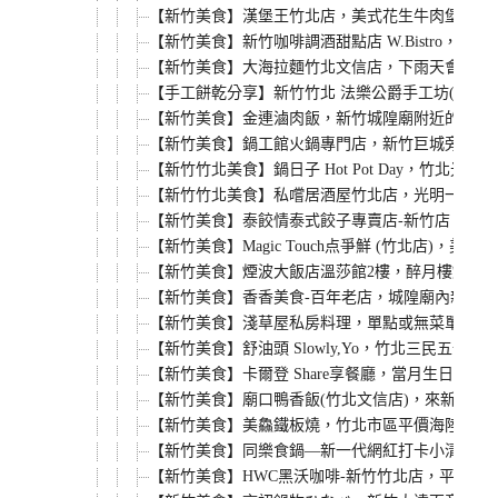
【新竹美食】漢堡王竹北店，美式花生牛肉堡餐，8pcs雞
【新竹美食】新竹咖啡調酒甜點店 W.Bistro
【新竹美食】大海拉麵竹北文信店，下雨天會有味
【手工餅乾分享】新竹竹北 法樂公爵手工坊(FAL
【新竹美食】金連滷肉飯，新竹城隍廟附近的新竹
【新竹美食】鍋工館火鍋專門店，新竹巨城旁第一
【新竹竹北美食】鍋日子 Hot Pot Day，
【新竹竹北美食】私嚐居酒屋竹北店，光明一路上
【新竹美食】泰餃情泰式餃子專賣店-新竹店，五色煎
【新竹美食】Magic Touch点爭鮮 (竹北店
【新竹美食】煙波大飯店溫莎館2樓，醉月樓烤鴨宴
【新竹美食】香香美食-百年老店，城隍廟內新竹
【新竹美食】淺草屋私房料理，單點或無菜單快炒
【新竹美食】舒油頭 Slowly,Yo，竹北三民
【新竹美食】卡爾登 Share享餐廳，當月生日
【新竹美食】廟口鴨香飯(竹北文信店)，來新竹必
【新竹美食】美鱻鐵板燒，竹北市區平價海陸鐵板燒
【新竹美食】同樂食鍋—新一代網紅打卡小清新餐廳
【新竹美食】HWC黑沃咖啡-新竹竹北店，平價精