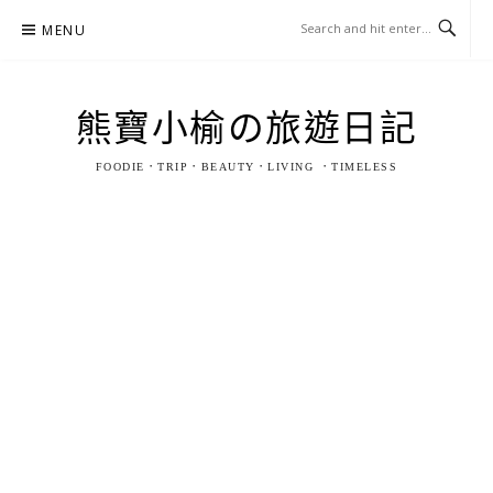
Skip
MENU
to
content
熊寶小榆の旅遊日記
FOODIE．TRIP．BEAUTY．LIVING ．TIMELESS