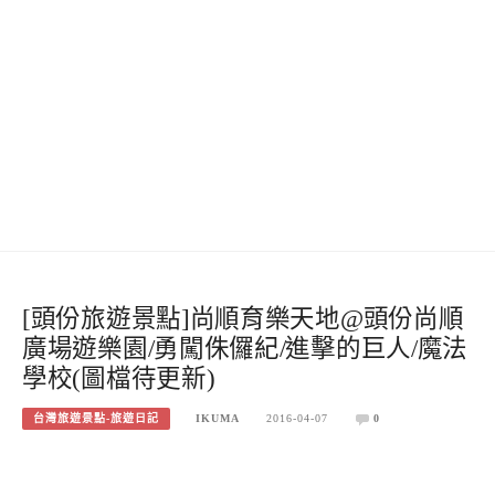
[頭份旅遊景點]尚順育樂天地@頭份尚順
廣場遊樂園/勇闖侏儸紀/進擊的巨人/魔法
學校(圖檔待更新)
台灣旅遊景點-旅遊日記
IKUMA
2016-04-07
0