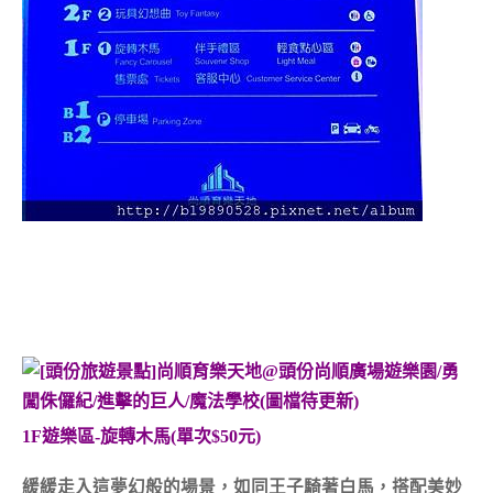
1F遊樂區-旋轉木馬(單次$50元)
緩緩走入這夢幻般的場景，如同王子騎著白馬，搭配美妙