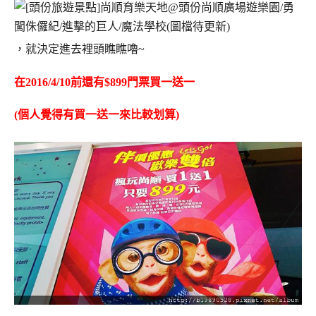
，就決定進去裡頭瞧瞧嚕~
在2016/4/10前還有$899門票買一送一
(個人覺得有買一送一來比較划算)