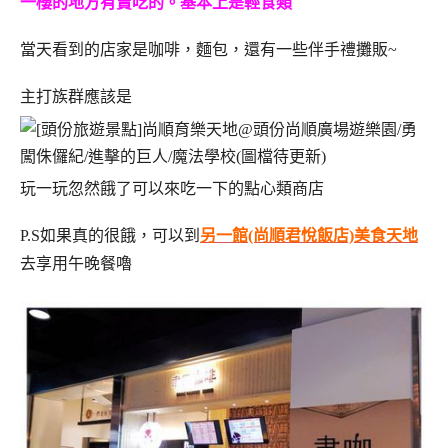
一樓的地方有賣吃的。基本上是輕食類
當天看到的店家是咖啡，麵包，還有一些伴手禮攤販~
主打族群應該是
玩一玩忽然餓了可以來吃一下的點心類商店
P.S如果真的很餓，可以到
另一館(尚順君悅飯店)美食天地
去享用午晚餐嚕