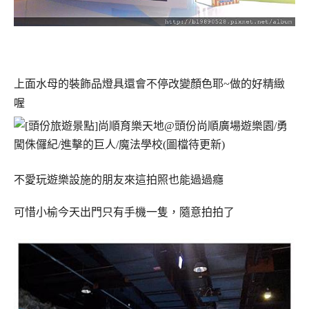
上面
水母的
裝飾品燈具還會不停改變顏色耶~做的好精緻
喔
不愛玩遊樂設施的朋友來這拍照也能過過癮
可惜小榆今天出門只有手機一隻，隨意拍拍了