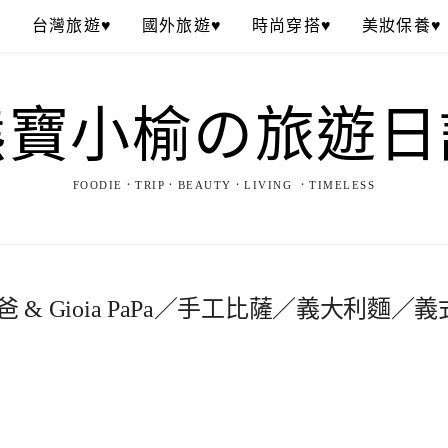
♥
台灣旅遊♥
國外旅遊♥
時尚穿搭♥
美妝保養♥
熊寶小榆の旅遊日
FOODIE．TRIP．BEAUTY．LIVING ．TIMELESS
 Gioia PaPa／手工比薩／義大利麵／義