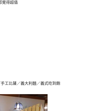
都覺得超值