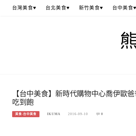
Skip
台灣美食♥
台北美食♥
新竹美食♥
台中美食
to
content
【台中美食】新時代購物中心喬伊歐爸爸 &
吃到飽
IKUMA
2016-09-10
0
美食-台中美食