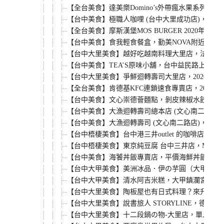
【全台美食】達美樂Domino’s外帶瘋水果系列
【台中美食】極職人咖哩 (台中大里成功店)，大
【全台美食】摩斯漢堡MOS BURGER 202
【台中美食】食我輕食餐盒，勤美NOVA附近的輕
【台中大里美食】越好吃越南料理大里店，法國麵
【台中美食】TEA’S原味小舖，台中益民路上的
【台中大里美食】爭鮮迴轉壽司大里店，2020年
【全台美食】肯德基KFC連鎖速食專賣店，2020
【台中美食】文心崇德薈麵點，剝皮辣椒水餃真的
【台中美食】大漁迴轉壽司總本店 (文心南二路店
【台中美食】大漁迴轉壽司 (文心南二路店)，2
【台中梧棲美食】台中港三井outlet 的咖啡店，
【台中梧棲美食】東京純豆腐 台中三井店，Mitsui 
【台中美食】海饕丼飯專賣店，平價海鮮丼飯壽司
【台中大甲美食】美洲冰品．伊の芋圓（大甲芋圓
【台中大甲美食】清水阿吉米糕，大甲鎮瀾宮附近
【台中大里美食】陶板屋也有日式料理？來升級炙燒
【台中大里美食】說書旅人 STORYLINE，
【台中大里美食】十二段鍋の物-大里店，單人鍋物