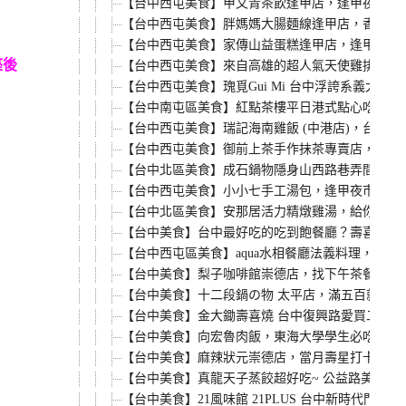
【台中西屯美食】甲文青茶飲逢甲店，逢甲夜市內
【台中西屯美食】胖媽媽大腸麵線逢甲店，香菇蛋
【台中西屯美食】家傳山益蛋糕逢甲店，逢甲麥當
座後
【台中西屯美食】來自高雄的超人氣天使雞排逢甲
【台中西屯美食】瑰覓Gui Mi 台中浮誇系義
【台中南屯區美食】紅點茶樓平日港式點心吃到飽只
【台中西屯美食】瑞記海南雞飯 (中港店)，台中
【台中西屯美食】御前上茶手作抹茶專賣店，台中
【台中北區美食】成石鍋物隱身山西路巷弄間一個
【台中西屯美食】小小七手工湯包，逢甲夜市超人
【台中北區美食】安那居活力精燉雞湯，給你滿滿
【台中美食】台中最好吃的吃到飽餐廳？壽喜燒一
【台中西屯區美食】aqua水相餐廳法義料理，七
【台中美食】梨子咖啡館崇德店，找下午茶餐廳嗎
【台中美食】十二段鍋の物 太平店，滿五百就送
【台中美食】金大鋤壽喜燒 台中復興路愛買二樓，
【台中美食】向宏魯肉飯，東海大學學生必吃美食
【台中美食】麻辣狀元崇德店，當月壽星打卡享七
【台中美食】真龍天子蒸餃超好吃~ 公益路美食吃
【台中美食】21風味館 21PLUS 台中新時代門