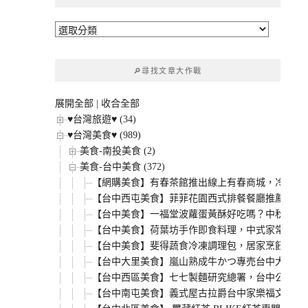
字:
🔎
文
章
🔎尋找文章大作戰
分
類
展開全部
|
收合全部
♥台灣旅遊♥ (34)
♥台灣美食♥ (989)
美食-南投美食 (2)
美食-台中美食 (372)
【網購美食】有春茶館推出線上有春商城，冷凍組
【台中西屯美食】菲菲花園西式排餐餐廳推薦，父親
【台中美食】一福堂波蘿蛋黃酥好吃嗎？中秋節必
【台中美食】荷葉坊手作即食料理，中式家常菜冷
【台中美食】斐得蔬食冷凍調理包，居家烹飪偷吃
【台中大里美食】嵐山熟成牛かつ專売台中大里永
【台中西區美食】七七製麵研究總署，台中公益路
【台中南屯美食】義式屋古拉爵台中家樂福文心店，