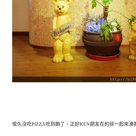
很久沒吃PIZZA吃到飽了，正好KEN朋友在約就一起來湊