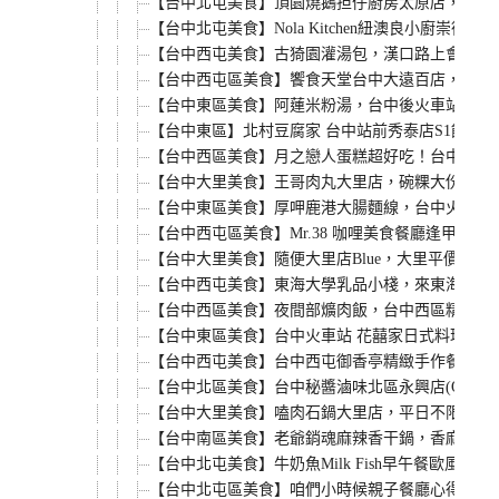
【台中北屯美食】頂園燒鵝担仔廚房太原店，婚宴
【台中北屯美食】Nola Kitchen紐澳良小
【台中西屯美食】古猗園灌湯包，漢口路上會爆漿
【台中西屯區美食】饗食天堂台中大遠百店，2020
【台中東區美食】阿蓮米粉湯，台中後火車站60
【台中東區】北村豆腐家 台中站前秀泰店S1館2
【台中西區美食】月之戀人蛋糕超好吃！台中公益
【台中大里美食】王哥肉丸大里店，碗粿大份好吃
【台中東區美食】厚呷鹿港大腸麵線，台中火車站
【台中西屯區美食】Mr.38 咖哩美食餐廳逢甲
【台中大里美食】隨便大里店Blue，大里平價義大利麵店，C
【台中西屯美食】東海大學乳品小棧，來東海牧場
【台中西區美食】夜間部爌肉飯，台中西區精誠路
【台中東區美食】台中火車站 花囍家日式料理製
【台中西屯美食】台中西屯御香亭精緻手作餐盒，
【台中北區美食】台中秘醬滷味北區永興店(OK超
【台中大里美食】嗑肉石鍋大里店，平日不限時段
【台中南區美食】老爺銷魂麻辣香干鍋，香麻微辣
【台中北屯美食】牛奶魚Milk Fish早午餐歐風
【台中北屯區美食】咱們小時候親子餐廳心得，戶