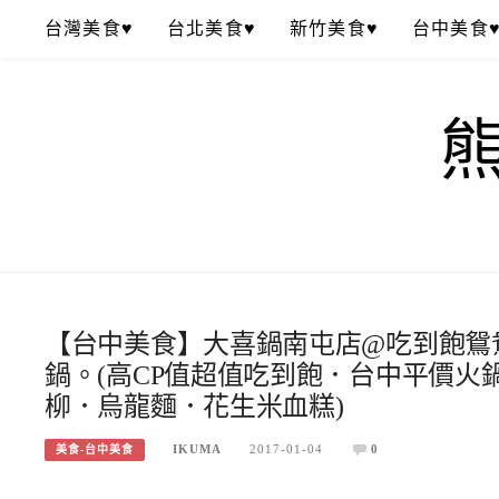
Skip
台灣美食♥
台北美食♥
新竹美食♥
台中美食
to
content
【台中美食】大喜鍋南屯店@吃到飽鴛鴦
鍋。(高CP值超值吃到飽．台中平價
柳．烏龍麵．花生米血糕)
IKUMA
2017-01-04
0
美食-台中美食