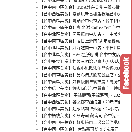
【台中北區美食】 璽藏紅茶 BLIKE紅茶專門
【台中南屯區美食】IKEA外帶美食主餐75折，
【台中西區美食】夏慕尼新香榭鐵板燒台中大隆店
【台中西區美食】隱鍋台中公益店，台中個人涮涮
【台中南屯區美食】咖啡.溢 Coffee Yet?
【台中北區美食】屋馬燒肉中友店，一中美食商圈必
【台中南屯區美食】昭日堂燒肉5周年慶優惠活動，
【台中北區美食】好好吃肉一中店，平日四點半前
【台中北區美食】HWC黑沃咖啡 台中中友店，加
【台中美食】橫山銘製三明治專賣店(中友店)，
【台中西區美食】法森小館歐法午間套餐980元起
【台中南屯區美食】品心港式飲茶公益店，公益路
【台中南區美食】好食飯糰早餐推薦！隱身中興大
【台中后里美食】燒肉同話台中麗寶店，燒肉套餐1
【台中北區美食】 平祿壽司(平禄寿司)，202
【台中西區美食】饕之鄉李姐的店，20老年台中
【台中南區美食】建成路賴15炒麵，24小時古早
【台中梧棲美食】くら寿司 藏壽司 台中港三井OU
【台中南屯區美食】紅巢燒肉工房公益旗艦店，超平
【台中西屯區美食】 合點壽司がってん寿司，台中