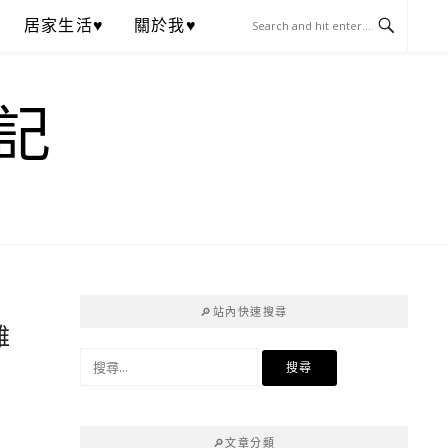
居家生活♥
關於我♥
記
🔎站內快速搜尋
雞
搜
尋
關
鍵
🔎文章分類