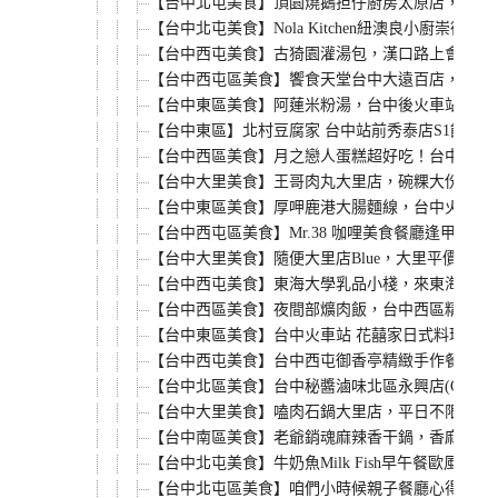
【台中北屯美食】頂園燒鵝担仔廚房太原店，婚宴
【台中北屯美食】Nola Kitchen紐澳良小
【台中西屯美食】古猗園灌湯包，漢口路上會爆漿
【台中西屯區美食】饗食天堂台中大遠百店，2020
【台中東區美食】阿蓮米粉湯，台中後火車站60
【台中東區】北村豆腐家 台中站前秀泰店S1館2
【台中西區美食】月之戀人蛋糕超好吃！台中公益
【台中大里美食】王哥肉丸大里店，碗粿大份好吃
【台中東區美食】厚呷鹿港大腸麵線，台中火車站
【台中西屯區美食】Mr.38 咖哩美食餐廳逢甲
【台中大里美食】隨便大里店Blue，大里平價義大利麵店，C
【台中西屯美食】東海大學乳品小棧，來東海牧場
【台中西區美食】夜間部爌肉飯，台中西區精誠路
【台中東區美食】台中火車站 花囍家日式料理製
【台中西屯美食】台中西屯御香亭精緻手作餐盒，
【台中北區美食】台中秘醬滷味北區永興店(OK超
【台中大里美食】嗑肉石鍋大里店，平日不限時段
【台中南區美食】老爺銷魂麻辣香干鍋，香麻微辣
【台中北屯美食】牛奶魚Milk Fish早午餐歐風
【台中北屯區美食】咱們小時候親子餐廳心得，戶