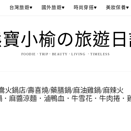
♥
台灣旅遊♥
國外旅遊♥
時尚穿搭♥
美妝保養♥
熊寶小榆の旅遊日
FOODIE．TRIP．BEAUTY．LIVING ．TIMELESS
火鍋店/壽喜燒/藥膳鍋/麻油雞鍋/麻辣火
火鍋．麻醬涼麵．滷鴨血．牛雪花．牛肉捲．