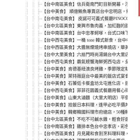
【台中南區美食】信兵衛南門町目新開幕，浮誇系
【台中美食】 順億鮪魚專賣店台中忠明店，鮪魚蓋
【台中南屯美食】 皮諾可可義式餐廳PINOCO
【台中北區美食】東興市魯肉義，加紅麴的甜味爌
【台中南區美食】台中忠孝蚵嗲，台式口味下午茶
【台中西屯美食】一桶 tone 韓式新食，台中
【台中西區美食】大醬無煙燒烤串燒店，華美西街
【台中大里美食】六扇門時尚湯鍋台中大里店，大
【台中西屯美食】霸氣螃蟹海鮮粥西屯店，全台首
【台中美食】肯德基紐澳良烤雞，季節限定新品，
【台中美食】萊特薇庭台中最美的飯店式宴會餐廳
【台中美食】石饕低卡餐盒坊北屯進化店，運動後
【台中西屯美食】菲菲花園義式餐廳用餐心得分享
【台中美食】山東大滷麵（大里大明店）平價麵店
【台中美食】拾飯日本料理，逢甲必吃平價丼飯，
【台中美食】韓鄉韓國料理市府總店，50種韓式小
【台中北區美食】不吃不可鹹水雞，輕食好選擇，
【台中南區美食】雞排本色台中忠孝店，彩色雞排
【台中西區美食】月見藏和食割烹料理料理，華美