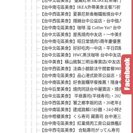
【台中北區美食】 璽藏紅茶 BLIKE紅茶專門
【台中南屯區美食】IKEA外帶美食主餐75折，
【台中西區美食】夏慕尼新香榭鐵板燒台中大隆店
【台中西區美食】隱鍋台中公益店，台中個人涮涮
【台中南屯區美食】咖啡.溢 Coffee Yet?
【台中北區美食】屋馬燒肉中友店，一中美食商圈必
【台中南屯區美食】昭日堂燒肉5周年慶優惠活動，
【台中北區美食】好好吃肉一中店，平日四點半前
【台中北區美食】HWC黑沃咖啡 台中中友店，加
【台中美食】橫山銘製三明治專賣店(中友店)，
【台中西區美食】法森小館歐法午間套餐980元起
【台中南屯區美食】品心港式飲茶公益店，公益路
【台中南區美食】好食飯糰早餐推薦！隱身中興大
【台中后里美食】燒肉同話台中麗寶店，燒肉套餐1
【台中北區美食】 平祿壽司(平禄寿司)，202
【台中西區美食】饕之鄉李姐的店，20老年台中
【台中南區美食】建成路賴15炒麵，24小時古早
【台中梧棲美食】くら寿司 藏壽司 台中港三井OU
【台中南屯區美食】紅巢燒肉工房公益旗艦店，超平
【台中西屯區美食】 合點壽司がってん寿司，台中