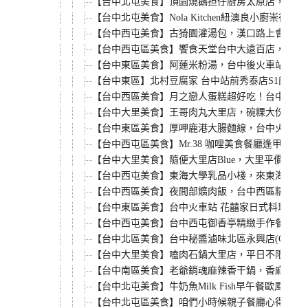
【台中北屯美食】頂園燒鵝担仔廚房太原店，婚宴
【台中北屯美食】Nola Kitchen紐澳良小
【台中西屯美食】古猗園灌湯包，漢口路上會爆漿
【台中西屯區美食】饗食天堂台中大遠百店，2020
【台中東區美食】阿蓮米粉湯，台中後火車站60
【台中東區】北村豆腐家 台中站前秀泰店S1館2
【台中西區美食】月之戀人蛋糕超好吃！台中公益
【台中大里美食】王哥肉丸大里店，碗粿大份好吃
【台中東區美食】厚呷鹿港大腸麵線，台中火車站
【台中西屯區美食】Mr.38 咖哩美食餐廳逢甲
【台中大里美食】隨便大里店Blue，大里平價義大利麵店，C
【台中西屯美食】東海大學乳品小棧，來東海牧場
【台中西區美食】夜間部爌肉飯，台中西區精誠路
【台中東區美食】台中火車站 花囍家日式料理製
【台中西屯美食】台中西屯御香亭精緻手作餐盒，
【台中北區美食】台中秘醬滷味北區永興店(OK超
【台中大里美食】嗑肉石鍋大里店，平日不限時段
【台中南區美食】老爺銷魂麻辣香干鍋，香麻微辣
【台中北屯美食】牛奶魚Milk Fish早午餐歐風
【台中北屯區美食】咱們小時候親子餐廳心得，戶