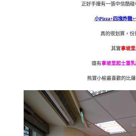
正好手邊有一張中信酷碰卷
小Pizza+四塊炸雞+
真的很划算，份
其實
拿坡里
還有
拿坡里起士重乳
熊寶小榆最喜歡的比薩