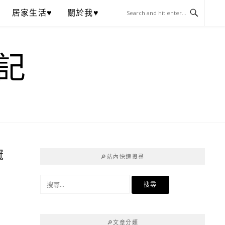
居家生活♥
關於我♥
記
冠
🔎站內快速搜尋
搜
尋
關
鍵
🔎文章分類