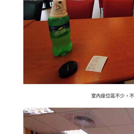
室內座位區不少，不