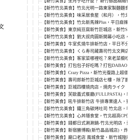
【新竹美食】坐月子吃什麼？ 新竹御品精緻養生
【新竹竹北美食】竹北光明一路東家製麵麵食館，新
【新竹竹北美食】味采居食屋（和月），竹北文義
【新竹竹北美食】竹北新馬辣Plus，平日麻辣火
【新竹美食】東京純豆腐新竹巨城店，新竹SOGO店
【新竹竹北美食】劉大叔肉圓新開幕小吃店，內用
【新竹美食】牛室炙燒牛排新竹店，平日不分時段
【新竹竹北美食】くら寿司藏壽司竹北文興店，鮭魚
【新竹竹北美食】客家菜哪裡吃？來老菜櫥吃客家
【新竹美食】打包包子好吃嗎？打包DABAO的
【新竹美食】Crazy Pizza，新竹光復路上
【新竹美食】壽司郎新竹巨城店七樓，除了握壽司
【新竹美食】巨城四樓燒肉店，焼肉ライク（燒肉L
【新竹美食】芙歐義式餐廳(FULLPASTA)，
【新竹美食】吼牛排新竹店 牛排專業達人，獨家4
【新竹竹北美食】鐵三角碳烤吐司 竹北店，季節
【新竹竹北美食】心丼隱食堂，竹北超高CP值日本
【新竹美食】錢都日式涮涮鍋-竹北光明店，連鎖小
【新竹美食】新宿勝博殿(新竹晶品城店)，炸牡蠣
【新竹美食】廟口老店 風城食堂，新竹城隍廟商圈