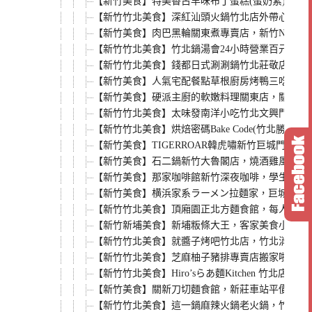
【新竹美食】特美香古早味布丁蛋糕(蛋奶素)，黑
【新竹竹北美食】深紅汕頭火鍋竹北店外帶心得，
【新竹美食】肉巴黑輪關東煮專賣店，新竹NOV
【新竹竹北美食】竹北鍋湯會24小時營業百元小火
【新竹竹北美食】錢都日式涮涮鍋竹北莊敬店，一
【新竹美食】人氣宅配餐點草根廚房烤鴨三吃真空包
【新竹美食】硬派主廚的軟嫩料理關東店，關東路
【新竹竹北美食】太味發南洋小吃竹北文興門市，
【新竹竹北美食】烘焙密碼Bake Code(竹
【新竹美食】TIGERROAR韓虎嘯新竹巨城門
【新竹美食】石二鍋新竹大魯閣店，燒酒雞風味鍋
【新竹美食】那家咖啡館新竹深夜咖啡，學生最愛寧
【新竹美食】横浜家系ラーメン拉麵家，巨城旁日
【新竹竹北美食】頂廂園正北方麵食館，每人低消8
【新竹新埔美食】新埔粄條大王，客家美食小吃推
【新竹竹北美食】就醬子烤吧竹北店，竹北消夜新
【新竹竹北美食】芝麻柚子豬排專賣店搬家啦，平日
【新竹竹北美食】Hiro’sらあ麵Kitchen 
【新竹美食】關新刀切麵食館，新莊車站平價小吃
【新竹竹北美食】這一鍋麻辣火鍋老火鍋，竹北光