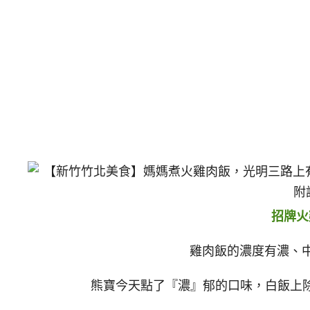
招牌火
雞肉飯的濃度有濃、中
熊寶今天點了『濃』郁的口味，白飯上