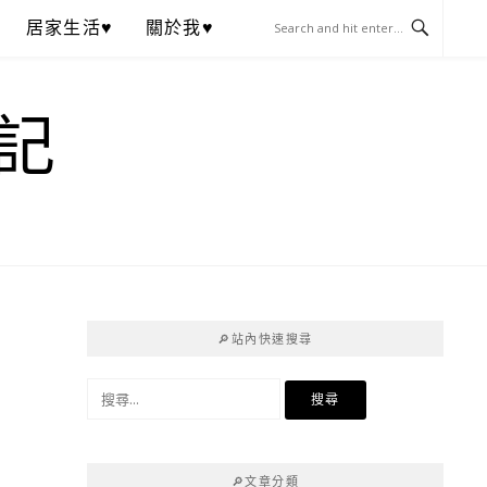
居家生活♥
關於我♥
記
🔎站內快速搜尋
搜
尋
關
鍵
🔎文章分類