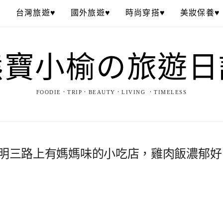
♥
台灣旅遊♥
國外旅遊♥
時尚穿搭♥
美妝保養♥
熊寶小榆の旅遊日
FOODIE．TRIP．BEAUTY．LIVING ．TIMELESS
明三路上有媽媽味的小吃店，雞肉飯濃郁好