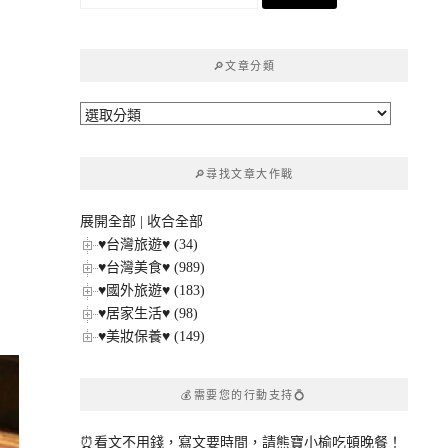
尋
關
鍵
🔎文章分類
字:
🔎
文
章
🔎尋找文章大作戰
分
類
展開全部
|
收合全部
♥台灣旅遊♥ (34)
♥台灣美食♥ (989)
♥國外旅遊♥ (183)
♥居家生活♥ (98)
♥美妝保養♥ (149)
💰需要您的行動支持💍
⏰看文不用錢，寫文要時間，請熊寶小榆吃頓晚餐！