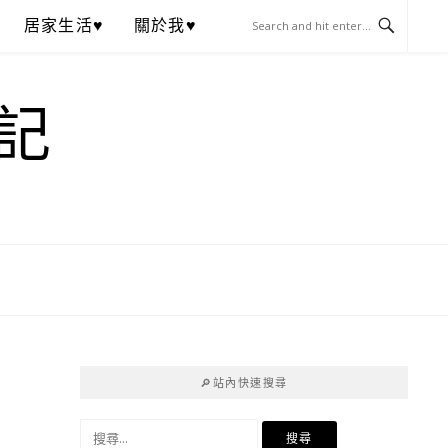
居家生活♥
關於我♥
記
🔎站內快速搜尋
搜