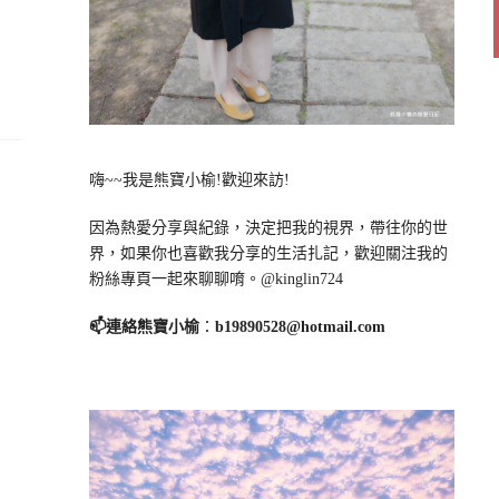
嗨~~我是熊寶小榆!歡迎來訪!
因為熱愛分享與紀錄，決定把我的視界，帶往你的世
界，如果你也喜歡我分享的生活扎記，歡迎關注我的
粉絲專頁一起來聊聊唷。@kinglin724
📫連絡熊寶小榆
：
b19890528@hotmail.com