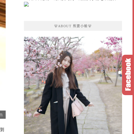
🐻ABOUT 熊寶小榆🐻
找到