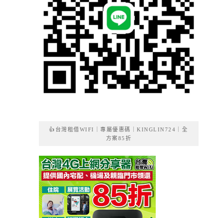
👍台灣租借WIFI｜專屬優惠碼｜KINGLIN724｜全
方案85折