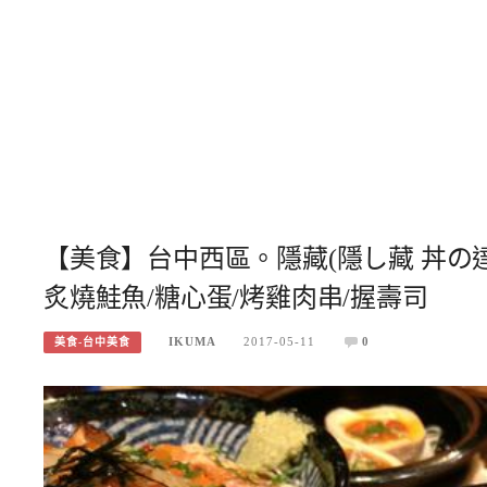
【美食】台中西區。隱藏(隱し藏 丼の達
炙燒鮭魚/糖心蛋/烤雞肉串/握壽司
IKUMA
2017-05-11
0
美食-台中美食