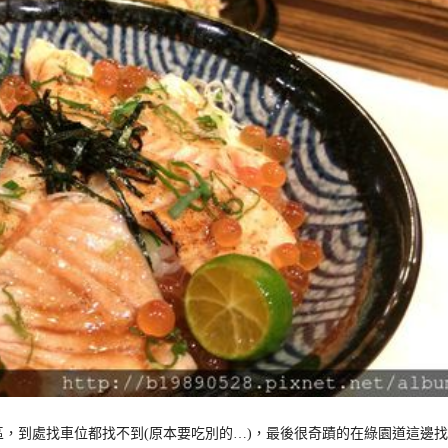
，到處找車位都找不到(原本要吃別的…)，最後很奇蹟的在綠園道這邊