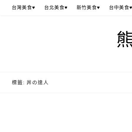
Skip
台灣美食♥
台北美食♥
新竹美食♥
台中美食
to
content
標籤:
丼の達人