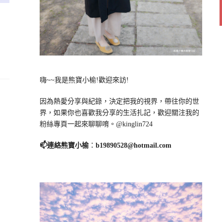
嗨~~我是熊寶小榆!歡迎來訪!
因為熱愛分享與紀錄，決定把我的視界，帶往你的世
界，如果你也喜歡我分享的生活扎記，歡迎關注我的
粉絲專頁一起來聊聊唷。@kinglin724
📫連絡熊寶小榆
：
b19890528@hotmail.com