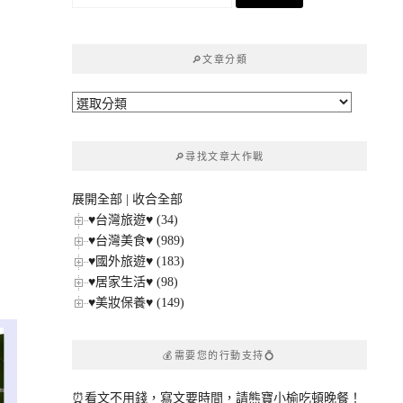
尋
關
鍵
🔎文章分類
字:
🔎
文
章
🔎尋找文章大作戰
分
類
展開全部
|
收合全部
♥台灣旅遊♥ (34)
♥台灣美食♥ (989)
♥國外旅遊♥ (183)
♥居家生活♥ (98)
♥美妝保養♥ (149)
💰需要您的行動支持💍
⏰看文不用錢，寫文要時間，請熊寶小榆吃頓晚餐！