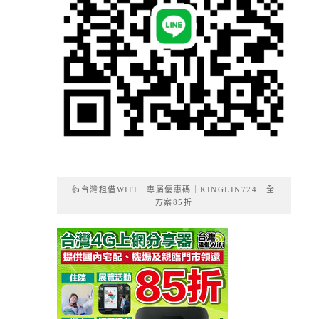
👍台灣租借WIFI｜專屬優惠碼｜KINGLIN724｜全
方案85折