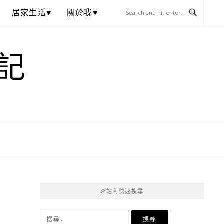
居家生活♥
關於我♥
記
🔎站內快速搜尋
搜