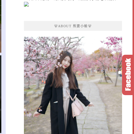
🐻ABOUT 熊寶小榆🐻