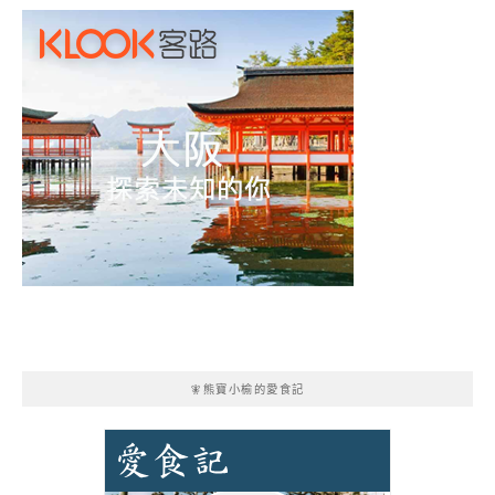
🧚熊寶小榆的愛食記