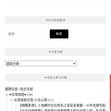
🔎站內快速搜尋
搜
尋
關
鍵
🔎文章分類
字:
🔎
文
章
🔎尋找文章大作戰
分
類
展開全部
|
收合全部
♥台灣旅遊♥ (34)
台灣旅遊住宿-入住心得 (11)
【網購美食】上海鄉村台北知名江浙菜系餐廳，40年老牌宅配美食
【台北住宿推薦】香格里拉遠東國際大飯店住宿心得，生日壽星當