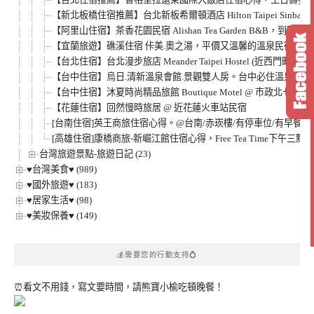
【新北板橋住宿推薦】台北新板希爾頓酒店 Hilton Taipei S
【阿里山住宿】茶香花園民宿 Alishan Tea Garden B
【宜蘭旅遊】礁溪住宿 佧美.奧之湯，平價又溫馨的溫泉民宿，房
【台北住宿】台北漫步旅店 Meander Taipei Hostel (
【台中住宿】烏日.清新溫泉會館.景觀雙人房。台中必住溫泉飯
【台中住宿】沐夏時尚精品旅館 Boutique Motel @ 市政北七
【花蓮住宿】回然慢時旅居 @ 近花蓮火車站民宿
[台南住宿]英王商旅住宿心得。@台南/赤崁樓/有停車位/有早餐/
[高雄住宿]康橋商旅-新崛江館住宿心得，Free Tea Time下午
台灣旅遊景點-旅遊日記 (23)
♥台灣美食♥ (989)
♥國外旅遊♥ (183)
♥居家生活♥ (98)
♥美妝保養♥ (149)
💰需要您的行動支持💍
⏰看文不用錢，寫文要時間，請熊寶小榆吃頓晚餐！