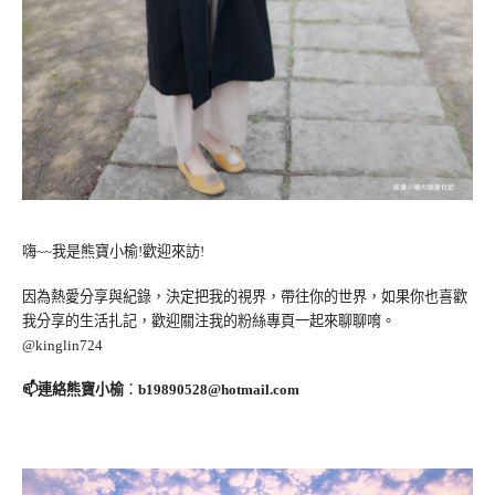
嗨~~我是熊寶小榆!歡迎來訪!
因為熱愛分享與紀錄，決定把我的視界，帶往你的世界，如果你也喜歡
我分享的生活扎記，歡迎關注我的粉絲專頁一起來聊聊唷。
@kinglin724
📫連絡熊寶小榆
：
b19890528@hotmail.com