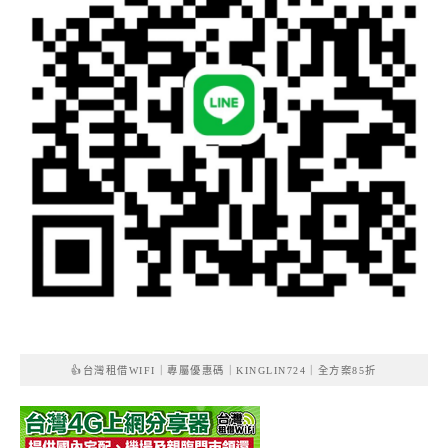
👍台灣租借WIFI｜專屬優惠碼｜KINGLIN724｜全方案85折