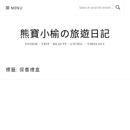
Skip
MENU
to
content
熊寶小榆の旅遊日記
FOODIE．TRIP．BEAUTY．LIVING ．TIMELESS
標籤:
保養禮盒