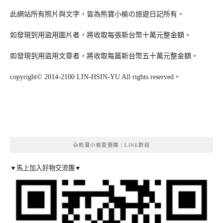
此網站所有照片與文字，皆為熊寶小榆の旅遊日記所有。
如發現到用盜用圖片者，將收取每張新台幣十萬元整金額。
如發現到用盜用文章者，將收取每篇新台幣五十萬元整金額。
copyright© 2014-2100 LIN-HSIN-YU All rights reserved。
👍熊寶小榆愛團購｜LINE群組
▼馬上加入好物交流團▼