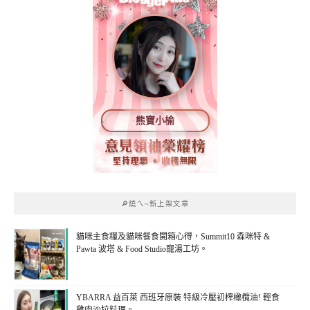
熊寶小榆
🔎燒ㄟ~新上架文章
貓咪主食糧及貓咪餐食開箱心得，Summit10 森咪特 &
Pawta 波塔 & Food Studio寵湯工坊。
YBARRA 益百萊 西班牙原裝 特級冷壓初榨橄欖油! 輕食