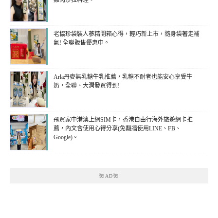
雞肉沙拉料理。
老協珍袋裝人蔘精開箱心得，輕巧新上市，隨身袋著走補
氣! 全聯販售優惠中。
Arla丹麥無乳糖牛乳推薦，乳糖不耐者也能安心享受牛
奶，全聯、大潤發買得到!
飛買家中港澳上網SIM卡，香港自由行海外旅遊網卡推
薦，內文含使用心得分享(免翻牆使用LINE、FB、
Google)。
🌺AD🌺