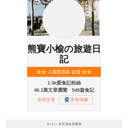
🧚2021 意見領袖榮耀榜