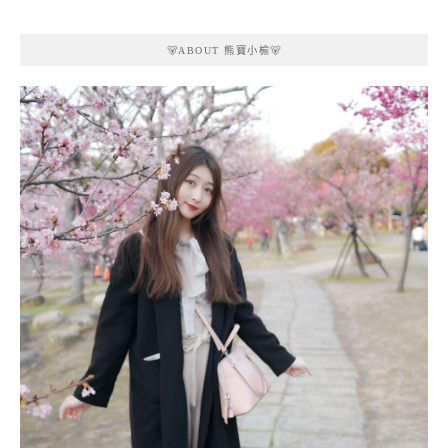
🐻ABOUT 熊寶小榆🐻