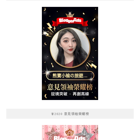
熊寶小榆の旅遊日
記
🧚2020 意見領袖榮耀榜