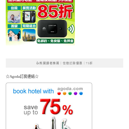
👍熊寶讀者推薦｜住宿訂房優惠｜75折
☆Agoda訂房連結☆