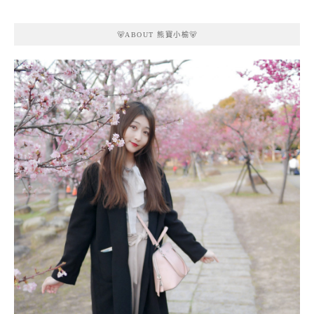
🐻ABOUT 熊寶小榆🐻