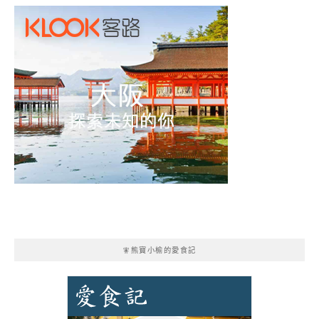
🧚熊寶小榆的愛食記