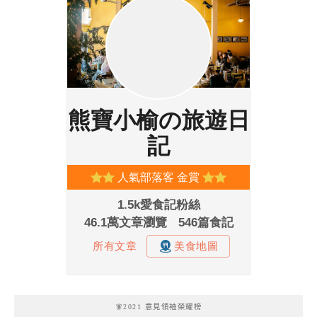
🧚2021 意見領袖榮耀榜