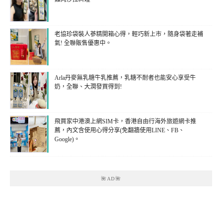
老協珍袋裝人蔘精開箱心得，輕巧新上市，隨身袋著走補
氣! 全聯販售優惠中。
Arla丹麥無乳糖牛乳推薦，乳糖不耐者也能安心享受牛
奶，全聯、大潤發買得到!
飛買家中港澳上網SIM卡，香港自由行海外旅遊網卡推
薦，內文含使用心得分享(免翻牆使用LINE、FB、
Google)。
🌺AD🌺