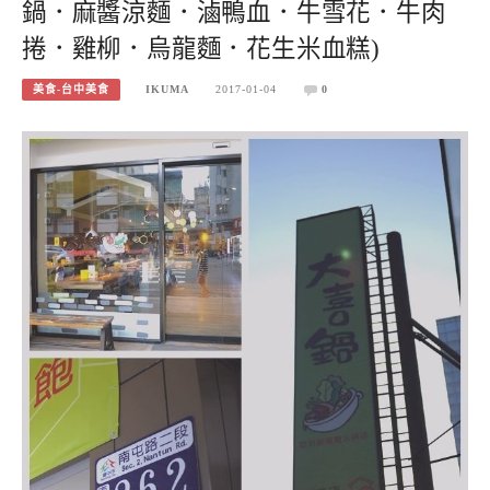
鍋．麻醬涼麵．滷鴨血．牛雪花．牛肉
捲．雞柳．烏龍麵．花生米血糕)
美食-台中美食
IKUMA
2017-01-04
0