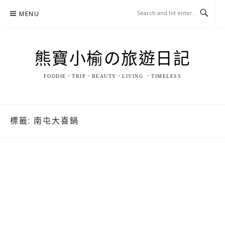
Skip
MENU
to
content
熊寶小榆の旅遊日記
FOODIE．TRIP．BEAUTY．LIVING ．TIMELESS
標籤:
南屯大喜鍋