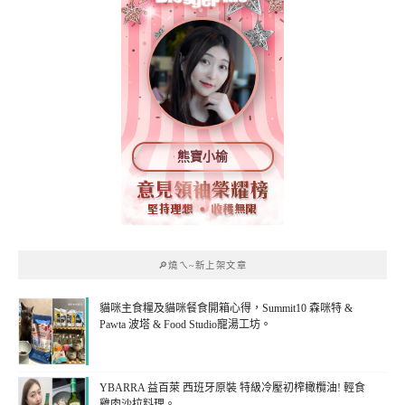
熊寶小榆
🔎燒ㄟ~新上架文章
貓咪主食糧及貓咪餐食開箱心得，Summit10 森咪特 &
Pawta 波塔 & Food Studio寵湯工坊。
YBARRA 益百萊 西班牙原裝 特級冷壓初榨橄欖油! 輕食
雞肉沙拉料理。