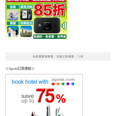
👍熊寶讀者推薦｜住宿訂房優惠｜75折
☆Agoda訂房連結☆