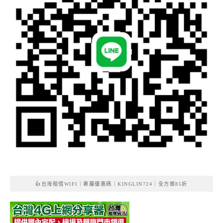
👍台灣租借WIFI｜專屬優惠碼｜KINGLIN724｜全方案85折