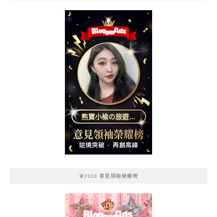
熊寶小榆の旅遊日
記
🧚2020 意見領袖榮耀榜