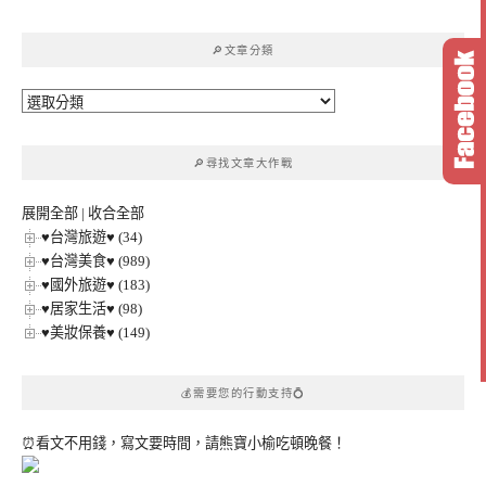
關
鍵
🔎文章分類
字:
🔎
文
章
🔎尋找文章大作戰
分
類
展開全部
|
收合全部
♥台灣旅遊♥ (34)
♥台灣美食♥ (989)
♥國外旅遊♥ (183)
♥居家生活♥ (98)
♥美妝保養♥ (149)
💰需要您的行動支持💍
⏰看文不用錢，寫文要時間，請熊寶小榆吃頓晚餐！