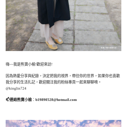
嗨~~我是熊寶小榆!歡迎來訪!
因為熱愛分享與紀錄，決定把我的視界，帶往你的世界，如果你也喜歡
我分享的生活扎記，歡迎關注我的粉絲專頁一起來聊聊唷。
@kinglin724
📫連絡熊寶小榆
：
b19890528@hotmail.com