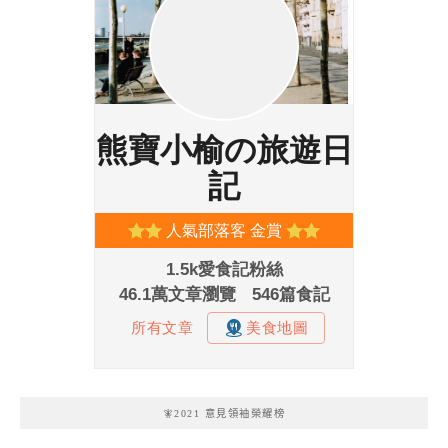
🧚2021 意見領袖榮耀榜