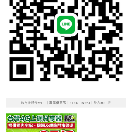
👍台灣租借WIFI｜專屬優惠碼｜KINGLIN724｜全方案85折