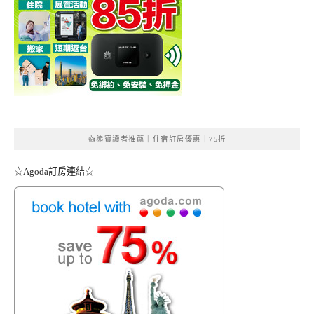
👍熊寶讀者推薦｜住宿訂房優惠｜75折
☆Agoda訂房連結☆