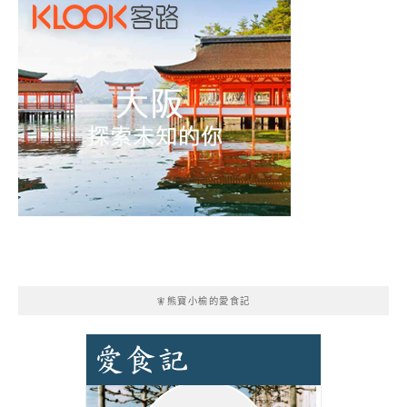
🧚熊寶小榆的愛食記