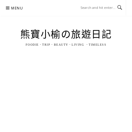
Skip
MENU
to
content
熊寶小榆の旅遊日記
FOODIE．TRIP．BEAUTY．LIVING ．TIMELESS