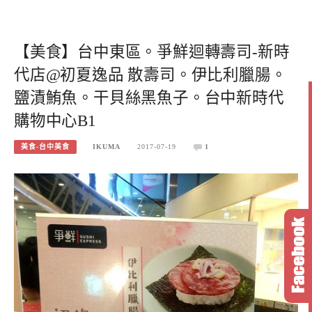
【美食】台中東區。爭鮮迴轉壽司-新時
代店@初夏逸品 散壽司。伊比利臘腸。
鹽漬鮪魚。干貝絲黑魚子。台中新時代
購物中心B1
美食-台中美食
IKUMA
2017-07-19
1