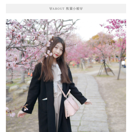
🐻ABOUT 熊寶小榆🐻