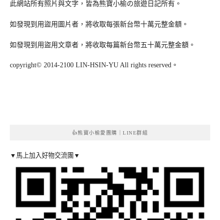
此網站所有照片與文字，皆為熊寶小榆の旅遊日記所有。
如發現到用盜用圖片者，將收取每張新台幣十萬元整金額。
如發現到用盜用文章者，將收取每篇新台幣五十萬元整金額。
copyright© 2014-2100 LIN-HSIN-YU All rights reserved。
👍熊寶小榆愛團購｜LINE群組
▼馬上加入好物交流團▼