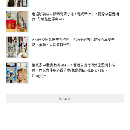
老協珍袋裝人蔘精開箱心得，輕巧新上市，隨身袋著走補
氣! 全聯販售優惠中。
Arla丹麥無乳糖牛乳推薦，乳糖不耐者也能安心享受牛
奶，全聯、大潤發買得到!
飛買家中港澳上網SIM卡，香港自由行海外旅遊網卡推
薦，內文含使用心得分享(免翻牆使用LINE、FB、
Google)。
🌺AD🌺