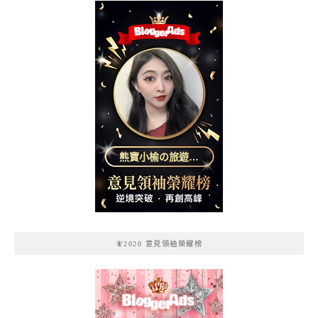
熊寶小榆の旅遊日
記
🧚2020 意見領袖榮耀榜