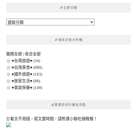
鍵
🔎文章分類
字:
🔎
文
章
🔎尋找文章大作戰
分
類
展開全部
|
收合全部
♥台灣旅遊♥ (34)
♥台灣美食♥ (989)
♥國外旅遊♥ (183)
♥居家生活♥ (98)
♥美妝保養♥ (149)
💰需要您的行動支持💍
⏰看文不用錢，寫文要時間，請熊寶小榆吃頓晚餐！