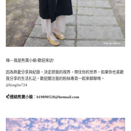
嗨~~我是熊寶小榆!歡迎來訪!
因為熱愛分享與紀錄，決定把我的視界，帶往你的世界，如果你也喜歡
我分享的生活扎記，歡迎關注我的粉絲專頁一起來聊聊唷。
@kinglin724
📫連絡熊寶小榆
：
b19890528@hotmail.com