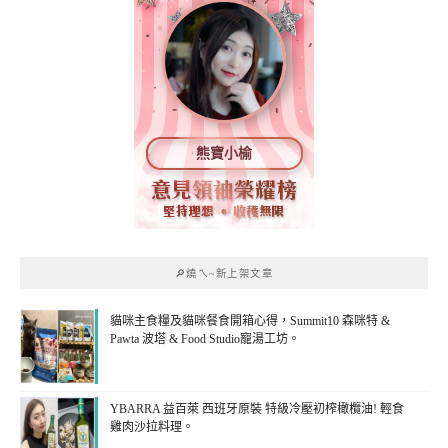
熊寶小榆
🔎燒ㄟ~新上架文章
貓咪主食糧及貓咪餐食開箱心得，Summit10 森咪特 &
Pawta 波塔 & Food Studio寵湯工坊。
YBARRA 益百萊 西班牙原裝 特級冷壓初榨橄欖油! 輕食
雞肉沙拉料理。