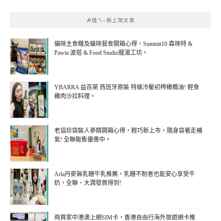
🔎燒ㄟ~新上架文章
貓咪主食糧及貓咪餐食開箱心得，Summit10 森咪特 &
Pawta 波塔 & Food Studio寵湯工坊。
YBARRA 益百萊 西班牙原裝 特級冷壓初榨橄欖油! 輕食
雞肉沙拉料理。
老協珍袋裝人蔘精開箱心得，輕巧新上市，隨身袋著走補
氣! 全聯販售優惠中。
Arla丹麥無乳糖牛乳推薦，乳糖不耐者也能安心享受牛
奶，全聯、大潤發買得到!
飛買家中港澳上網SIM卡，香港自由行海外旅遊網卡推