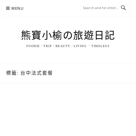
Skip
MENU
to
content
熊寶小榆の旅遊日記
FOODIE．TRIP．BEAUTY．LIVING ．TIMELESS
標籤:
台中法式套餐