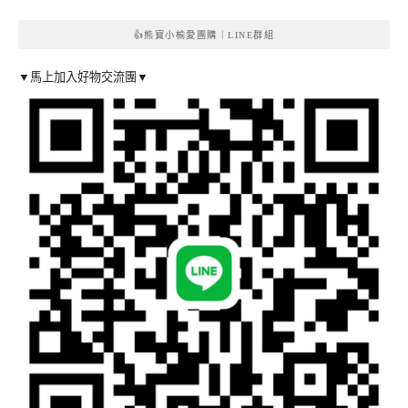
👍熊寶小榆愛團購｜LINE群組
▼馬上加入好物交流團▼