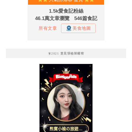
🧚2021 意見領袖榮耀榜
熊寶小榆の旅遊日