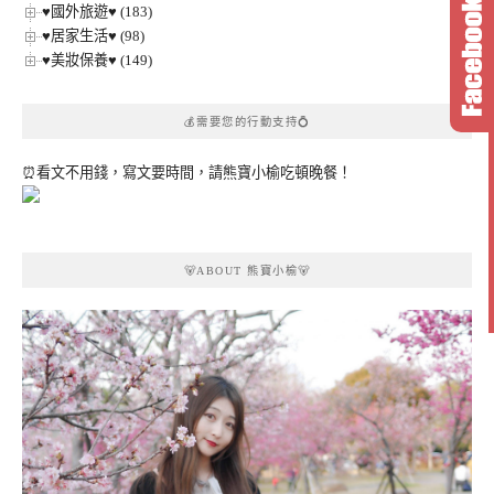
♥國外旅遊♥ (183)
♥居家生活♥ (98)
♥美妝保養♥ (149)
💰需要您的行動支持💍
⏰看文不用錢，寫文要時間，請熊寶小榆吃頓晚餐！
🐻ABOUT 熊寶小榆🐻