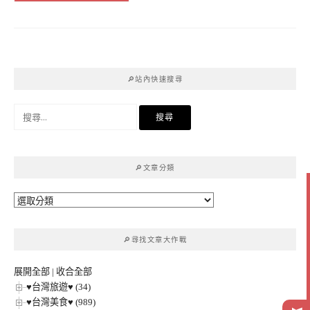
🔎站內快速搜尋
搜
尋
關
鍵
🔎文章分類
字:
🔎
文
章
🔎尋找文章大作戰
分
類
展開全部
|
收合全部
♥台灣旅遊♥ (34)
♥台灣美食♥ (989)