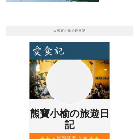
🧚熊寶小榆的愛食記