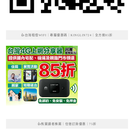
👍台灣租借WIFI｜專屬優惠碼｜KINGLIN724｜全方案85折
👍熊寶讀者推薦｜住宿訂房優惠｜75折