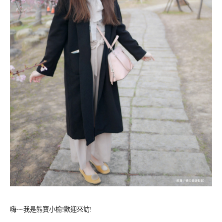
嗨~~我是熊寶小榆!歡迎來訪!