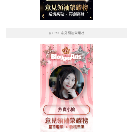
記
🧚2020 意見領袖榮耀榜
熊寶小榆