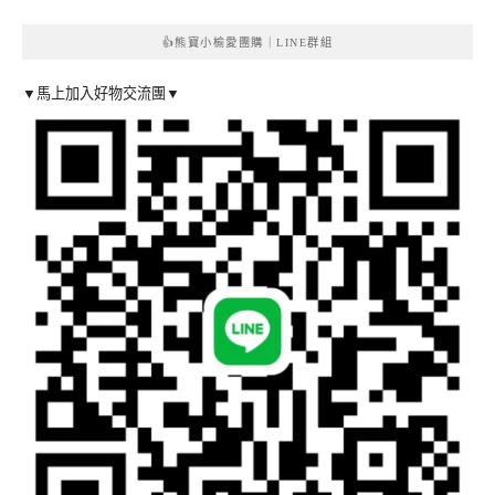
👍熊寶小榆愛團購｜LINE群組
▼馬上加入好物交流團▼