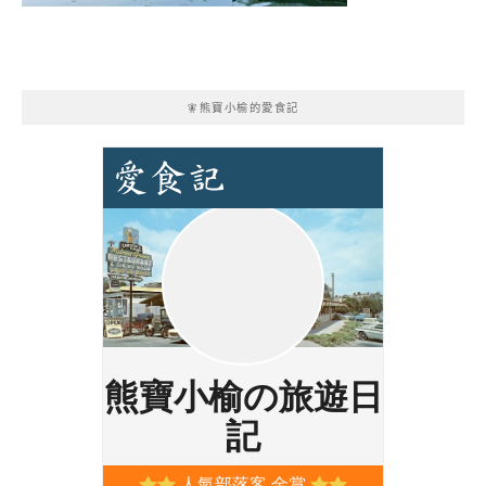
🧚熊寶小榆的愛食記