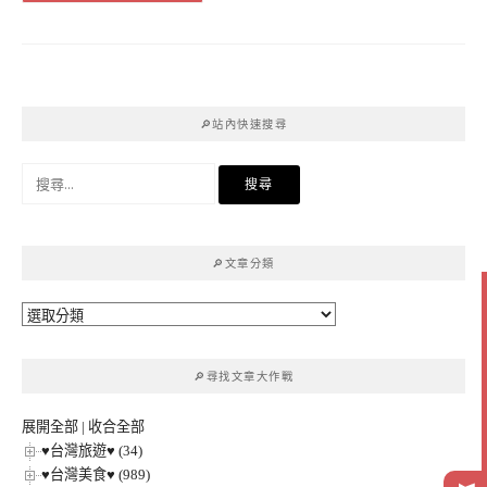
🔎站內快速搜尋
搜
尋
關
鍵
🔎文章分類
字:
🔎
文
章
🔎尋找文章大作戰
分
類
展開全部
|
收合全部
♥台灣旅遊♥ (34)
♥台灣美食♥ (989)