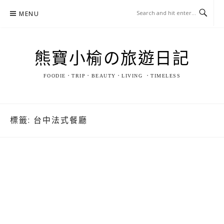
Skip
MENU
to
content
熊寶小榆の旅遊日記
FOODIE．TRIP．BEAUTY．LIVING ．TIMELESS
標籤:
台中法式餐廳