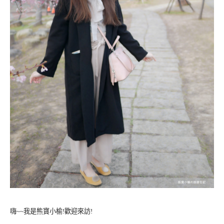
嗨~~我是熊寶小榆!歡迎來訪!