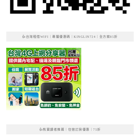
👍台灣租借WIFI｜專屬優惠碼｜KINGLIN724｜全方案85折
👍熊寶讀者推薦｜住宿訂房優惠｜75折