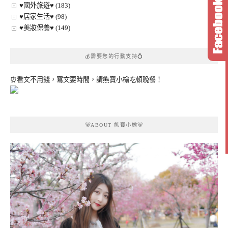
♥國外旅遊♥ (183)
♥居家生活♥ (98)
♥美妝保養♥ (149)
💰需要您的行動支持💍
⏰看文不用錢，寫文要時間，請熊寶小榆吃頓晚餐！
🐻ABOUT 熊寶小榆🐻