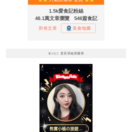
🧚2021 意見領袖榮耀榜
熊寶小榆の旅遊日