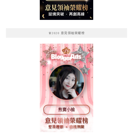
記
🧚2020 意見領袖榮耀榜
熊寶小榆