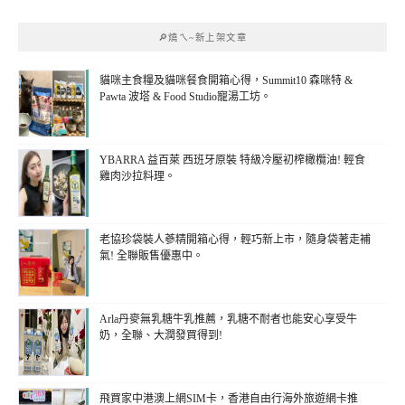
🔎燒ㄟ~新上架文章
貓咪主食糧及貓咪餐食開箱心得，Summit10 森咪特 &
Pawta 波塔 & Food Studio寵湯工坊。
YBARRA 益百萊 西班牙原裝 特級冷壓初榨橄欖油! 輕食
雞肉沙拉料理。
老協珍袋裝人蔘精開箱心得，輕巧新上市，隨身袋著走補
氣! 全聯販售優惠中。
Arla丹麥無乳糖牛乳推薦，乳糖不耐者也能安心享受牛
奶，全聯、大潤發買得到!
飛買家中港澳上網SIM卡，香港自由行海外旅遊網卡推