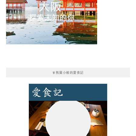
🧚熊寶小榆的愛食記