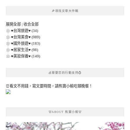
文
章
🔎尋找文章大作戰
分
類
展開全部
|
收合全部
♥台灣旅遊♥ (34)
♥台灣美食♥ (989)
♥國外旅遊♥ (183)
♥居家生活♥ (98)
♥美妝保養♥ (149)
💰需要您的行動支持💍
⏰看文不用錢，寫文要時間，請熊寶小榆吃頓晚餐！
🐻ABOUT 熊寶小榆🐻