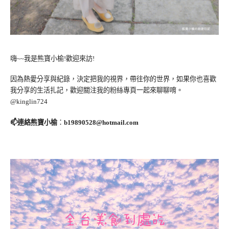
嗨~~我是熊寶小榆!歡迎來訪!
因為熱愛分享與紀錄，決定把我的視界，帶往你的世界，如果你也喜歡
我分享的生活扎記，歡迎關注我的粉絲專頁一起來聊聊唷。
@kinglin724
📫連絡熊寶小榆
：
b19890528@hotmail.com