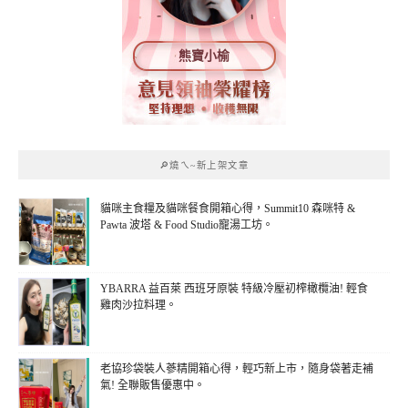
熊寶小榆
🔎燒ㄟ~新上架文章
貓咪主食糧及貓咪餐食開箱心得，Summit10 森咪特 &
Pawta 波塔 & Food Studio寵湯工坊。
YBARRA 益百萊 西班牙原裝 特級冷壓初榨橄欖油! 輕食
雞肉沙拉料理。
老協珍袋裝人蔘精開箱心得，輕巧新上市，隨身袋著走補
氣! 全聯販售優惠中。