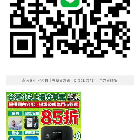
👍台灣租借WIFI｜專屬優惠碼｜KINGLIN724｜全方案85折