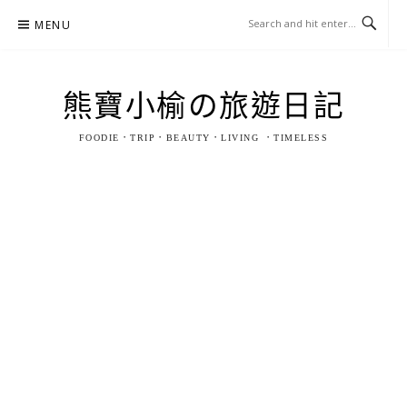
Skip
MENU
to
content
熊寶小榆の旅遊日記
FOODIE．TRIP．BEAUTY．LIVING ．TIMELESS