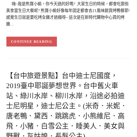
嗨~我是熊寶小榆，你今天過的好嗎? 大家生日的時候，都會吃那些
美食當生日大餐呢? 熊寶小榆好像每年固定都會去21風味館買烤鴨餐耶!
感覺生日就是要吃烤全雞才過癮呀~ 這次是在新時代購物中心買的烤
雞…
CONTINUE READING
【台中旅遊景點】台中迪士尼國度，
2019臺中耶誕夢想世界。台中舊火車
站、綠川水岸、柳川水岸，沿途必拍迪
士尼明星，迪士尼公主。(米奇．米妮．
唐老鴨．黛西．跳跳虎．小熊維尼．高
飛．小豬．白雪公主．睡美人．美女與
野獸．灰姑娘．長髮公主)