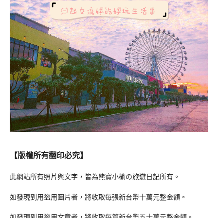
【版權所有翻印必究】
此網站所有照片與文字，皆為熊寶小榆の旅遊日記所有。
如發現到用盜用圖片者，將收取每張新台幣十萬元整金額。
如發現到用盜用文章者，將收取每篇新台幣五十萬元整金額。