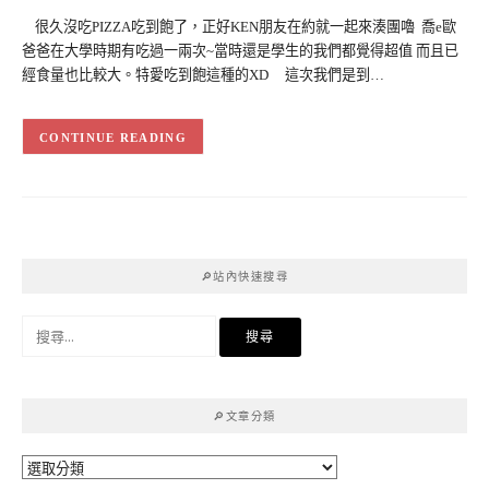
很久沒吃PIZZA吃到飽了，正好KEN朋友在約就一起來湊團嚕 喬e歐
爸爸在大學時期有吃過一兩次~當時還是學生的我們都覺得超值 而且已
經食量也比較大。特愛吃到飽這種的XD 這次我們是到…
CONTINUE READING
🔎站內快速搜尋
搜
尋
關
鍵
🔎文章分類
字:
🔎