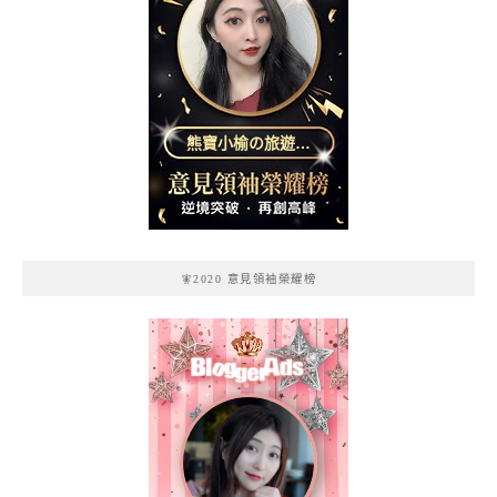
熊寶小榆の旅遊日
記
🧚2020 意見領袖榮耀榜