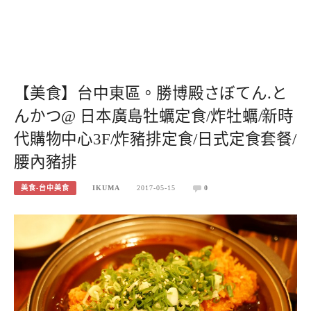
【美食】台中東區。勝博殿さぼてん.と
んかつ@ 日本廣島牡蠣定食/炸牡蠣/新時
代購物中心3F/炸豬排定食/日式定食套餐/
腰內豬排
美食-台中美食
IKUMA
2017-05-15
0