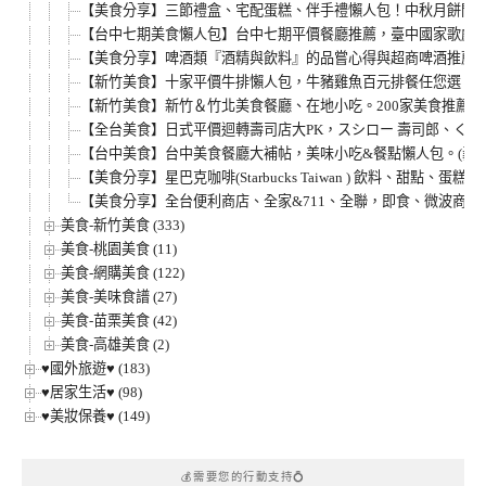
【美食分享】三節禮盒、宅配蛋糕、伴手禮懶人包！中秋月餅開箱心
【台中七期美食懶人包】台中七期平價餐廳推薦，臺中國家歌劇院
【美食分享】啤酒類『酒精與飲料』的品嘗心得與超商啤酒推薦，便利
【新竹美食】十家平價牛排懶人包，牛豬雞魚百元排餐任您選。持續
【新竹美食】新竹＆竹北美食餐廳、在地小吃。200家美食推薦
【全台美食】日式平價迴轉壽司店大PK，スシロー 壽司郎、く
【台中美食】台中美食餐廳大補帖，美味小吃&餐點懶人包。(義
【美食分享】星巴克咖啡(Starbucks Taiwan ) 飲料、甜
【美食分享】全台便利商店、全家&711、全聯，即食、微波商
美食-新竹美食 (333)
美食-桃園美食 (11)
美食-網購美食 (122)
美食-美味食譜 (27)
美食-苗栗美食 (42)
美食-高雄美食 (2)
♥國外旅遊♥ (183)
♥居家生活♥ (98)
♥美妝保養♥ (149)
💰需要您的行動支持💍