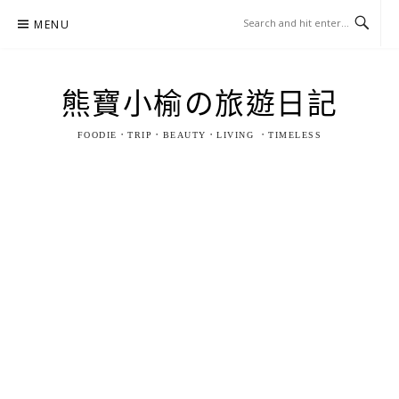
Skip
MENU
to
content
熊寶小榆の旅遊日記
FOODIE．TRIP．BEAUTY．LIVING ．TIMELESS