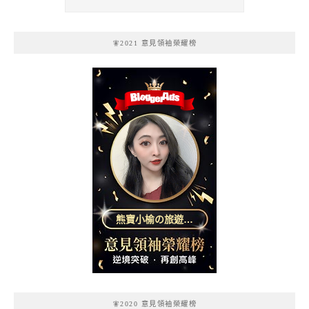
🧚2021 意見領袖榮耀榜
熊寶小榆の旅遊日
記
🧚2020 意見領袖榮耀榜