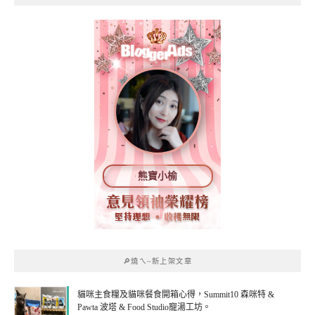
熊寶小榆
🔎燒ㄟ~新上架文章
貓咪主食糧及貓咪餐食開箱心得，Summit10 森咪特 &
Pawta 波塔 & Food Studio寵湯工坊。