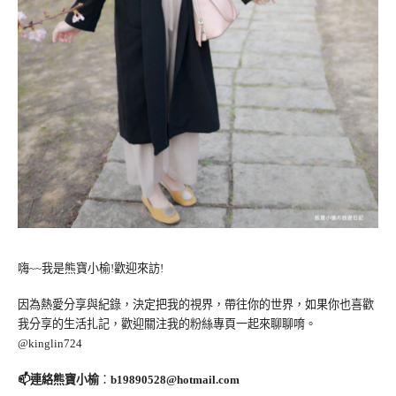
嗨~~我是熊寶小榆!歡迎來訪!
因為熱愛分享與紀錄，決定把我的視界，帶往你的世界，如果你也喜歡
我分享的生活扎記，歡迎關注我的粉絲專頁一起來聊聊唷。
@kinglin724
📫連絡熊寶小榆
：
b19890528@hotmail.com