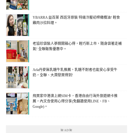
YBARRA 益百萊 西班牙原裝 特級冷壓初榨橄欖油! 輕食
雞肉沙拉料理。
老協珍袋裝人蔘精開箱心得，輕巧新上市，隨身袋著走補
氣! 全聯販售優惠中。
Arla丹麥無乳糖牛乳推薦，乳糖不耐者也能安心享受牛
奶，全聯、大潤發買得到!
飛買家中港澳上網SIM卡，香港自由行海外旅遊網卡推
薦，內文含使用心得分享(免翻牆使用LINE、FB、
Google)。
🌺AD🌺