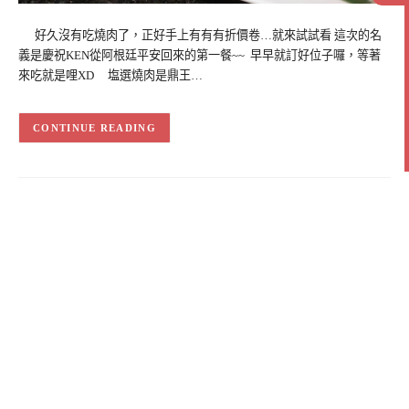
好久沒有吃燒肉了，正好手上有有有折價卷…就來試試看 這次的名
義是慶祝KEN從阿根廷平安回來的第一餐~~ 早早就訂好位子囉，等著
來吃就是哩XD 塩選燒肉是鼎王…
CONTINUE READING