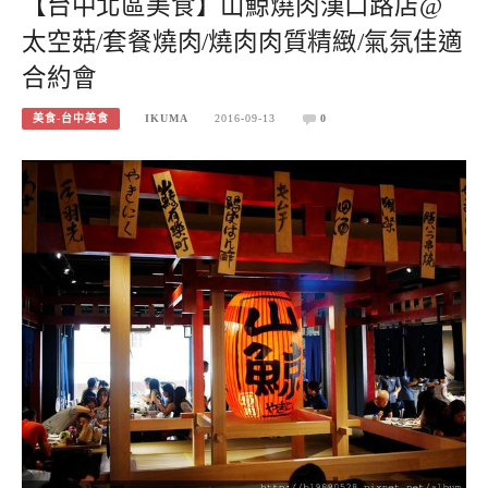
【台中北區美食】山鯨燒肉漢口路店@
太空菇/套餐燒肉/燒肉肉質精緻/氣氛佳適
合約會
美食-台中美食
IKUMA
2016-09-13
0