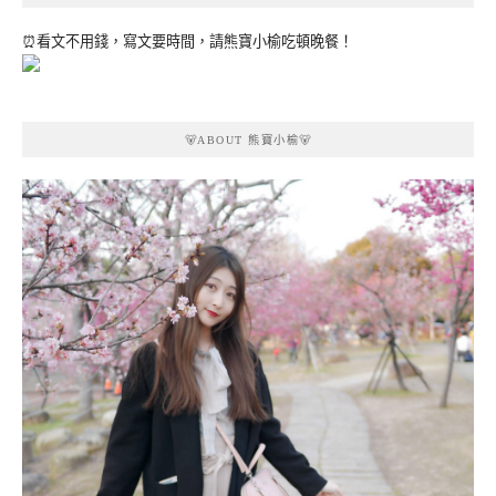
⏰看文不用錢，寫文要時間，請熊寶小榆吃頓晚餐！
🐻ABOUT 熊寶小榆🐻