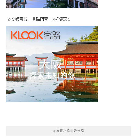
☆交通票卷｜ 景點門票｜ 4折優惠☆
🧚熊寶小榆的愛食記