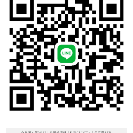
👍台灣租借WIFI｜專屬優惠碼｜KINGLIN724｜全方案85折