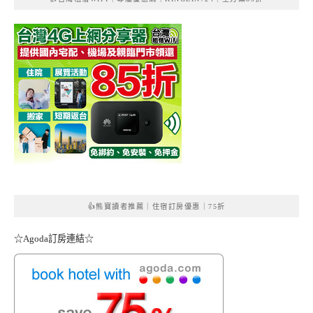
👍熊寶讀者推薦｜住宿訂房優惠｜75折
☆Agoda訂房連結☆