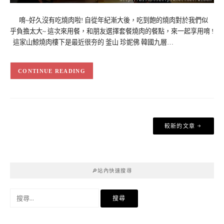
唷~好久沒有吃燒肉啦! 自從年紀漸大後，吃到飽的燒肉對於我們似
乎負擔太大~ 這次來用餐，和朋友選擇套餐燒肉的餐點，來一起享用唷 !
這家山鯨燒肉樓下是最近很夯的 釜山 珍妮佛 韓國九層…
CONTINUE READING
文
較新的文章
章
導
覽
🔎站內快速搜尋
搜
尋
關