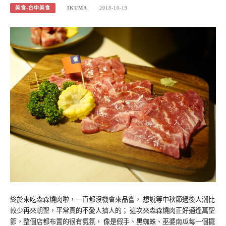
美食-台中美食
IKUMA
2018-10-19
終於來吃森森燒肉啦，一直都沒機會來品嘗， 想說等中秋節過後人潮比
較少再來朝聖，平常真的不愛人擠人的； 這次來森森燒肉正好適逢萬聖
節，整個店都布置的很有氣氛， 像是假手、黑蜘蛛、巫婆南瓜每一個擺