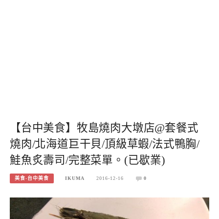
【台中美食】牧島燒肉大墩店@套餐式
燒肉/北海道巨干貝/頂級草蝦/法式鴨胸/
鮭魚炙壽司/完整菜單。(已歇業)
美食-台中美食
IKUMA
2016-12-16
0