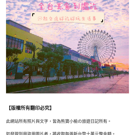
【版權所有翻印必究】
此網站所有照片與文字，皆為熊寶小榆の旅遊日記所有。
如發現到用盜用圖片者，將收取每張新台幣十萬元整金額。