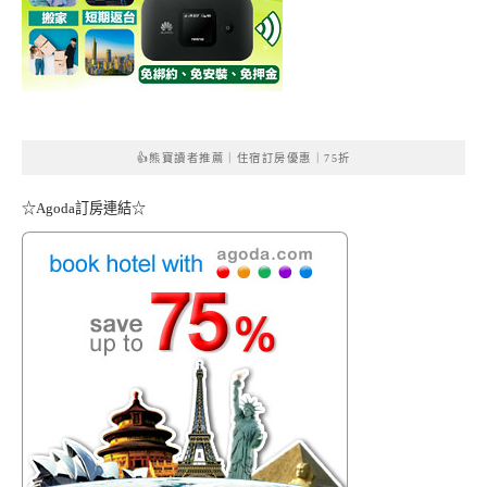
👍熊寶讀者推薦｜住宿訂房優惠｜75折
☆Agoda訂房連結☆