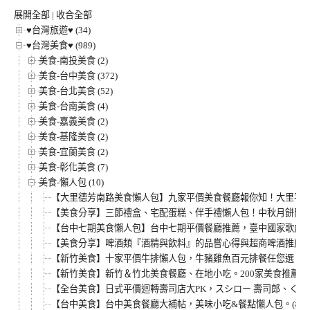
類
展開全部
|
收合全部
♥台灣旅遊♥ (34)
♥台灣美食♥ (989)
美食-南投美食 (2)
美食-台中美食 (372)
美食-台北美食 (52)
美食-台南美食 (4)
美食-嘉義美食 (2)
美食-基隆美食 (2)
美食-宜蘭美食 (2)
美食-彰化美食 (7)
美食-懶人包 (10)
【大里德芳南路美食懶人包】九家平價美食餐廳報你知！大里平價
【美食分享】三節禮盒、宅配蛋糕、伴手禮懶人包！中秋月餅開箱心
【台中七期美食懶人包】台中七期平價餐廳推薦，臺中國家歌劇院
【美食分享】啤酒類『酒精與飲料』的品嘗心得與超商啤酒推薦，便利
【新竹美食】十家平價牛排懶人包，牛豬雞魚百元排餐任您選。持續
【新竹美食】新竹＆竹北美食餐廳、在地小吃。200家美食推薦
【全台美食】日式平價迴轉壽司店大PK，スシロー 壽司郎、く
【台中美食】台中美食餐廳大補帖，美味小吃&餐點懶人包。(義