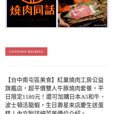
CONTINUE READING
【台中南屯區美食】紅巢燒肉工房公益
旗艦店，超平價雙人牛豚燒肉套餐，平
日限定1180元！還可加購日本A5和牛、
波士頓活龍蝦，生日壽星來店慶生送蛋
糕！內文附詳細菜單價位介紹。