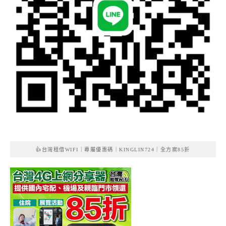
👍台灣租借WIFI｜專屬優惠碼｜KINGLIN724｜全方案85折