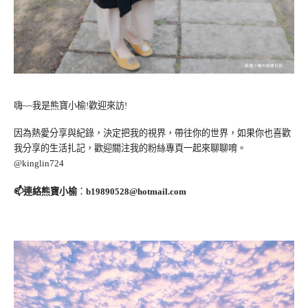
嗨~~我是熊寶小榆!歡迎來訪!
因為熱愛分享與紀錄，決定把我的視界，帶往你的世界，如果你也喜歡
我分享的生活扎記，歡迎關注我的粉絲專頁一起來聊聊唷。
@kinglin724
📫連絡熊寶小榆
：
b19890528@hotmail.com