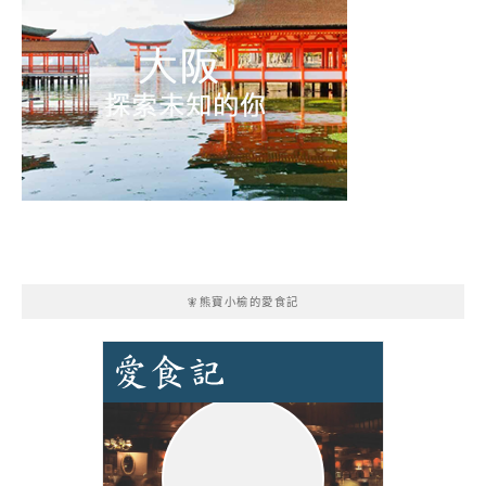
🧚熊寶小榆的愛食記