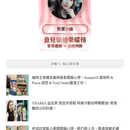
熊寶小榆
🔎燒ㄟ~新上架文章
貓咪主食糧及貓咪餐食開箱心得，Summit10 森咪特 &
Pawta 波塔 & Food Studio寵湯工坊。
YBARRA 益百萊 西班牙原裝 特級冷壓初榨橄欖油! 輕食
雞肉沙拉料理。
老協珍袋裝人蔘精開箱心得，輕巧新上市，隨身袋著走補