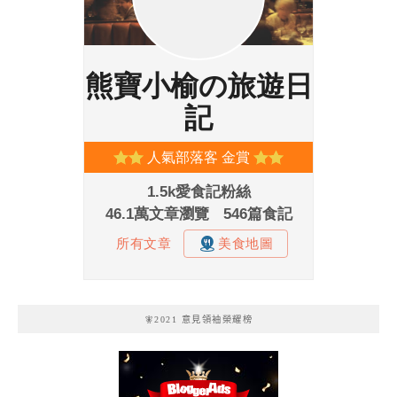
🧚2021 意見領袖榮耀榜