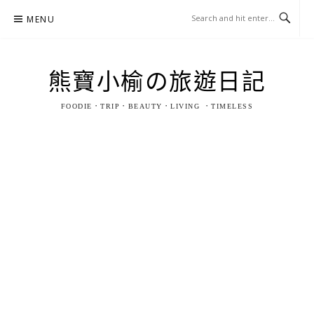
Skip
MENU
to
content
熊寶小榆の旅遊日記
FOODIE．TRIP．BEAUTY．LIVING ．TIMELESS