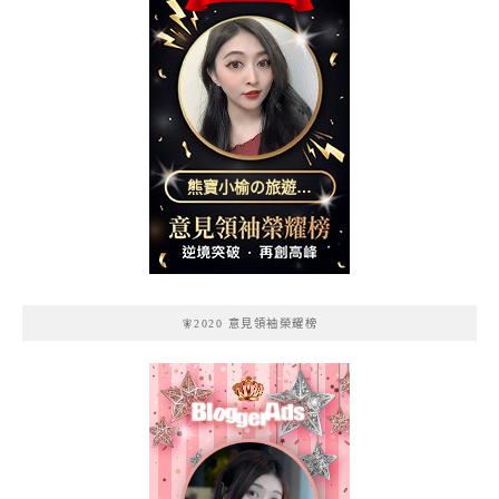
熊寶小榆の旅遊日
記
🧚2020 意見領袖榮耀榜