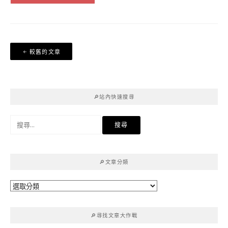
文
較舊的文章
章
導
覽
🔎站內快速搜尋
搜
尋
關
鍵
🔎文章分類
字:
🔎
文
章
🔎尋找文章大作戰
分