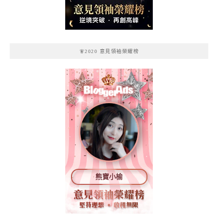
記
🧚2020 意見領袖榮耀榜
熊寶小榆