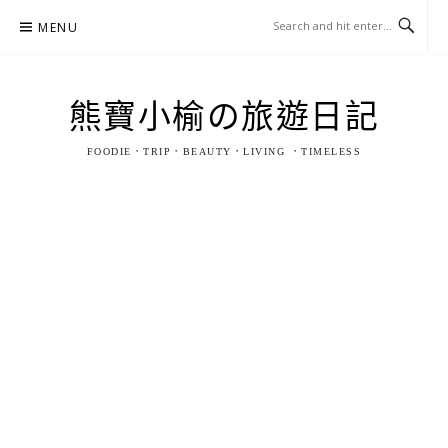
Skip
MENU
to
content
熊寶小榆の旅遊日記
FOODIE．TRIP．BEAUTY．LIVING ．TIMELESS