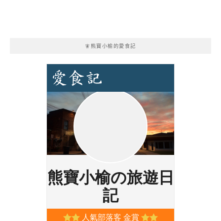
🧚熊寶小榆的愛食記