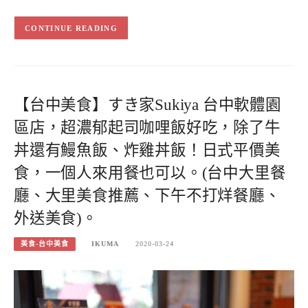
CONTINUE READING
【台中美食】すき家Sukiya 台中軟體園
區店，超濃郁起司咖哩飯好吃，除了牛
丼還有鰻魚飯、炸雞丼飯！日式平價美
食，一個人來用餐也可以。(台中大里餐
廳、大里美食推薦、下午不打烊餐廳、
外送美食)。
美食-台中美食
IKUMA
2020-03-24