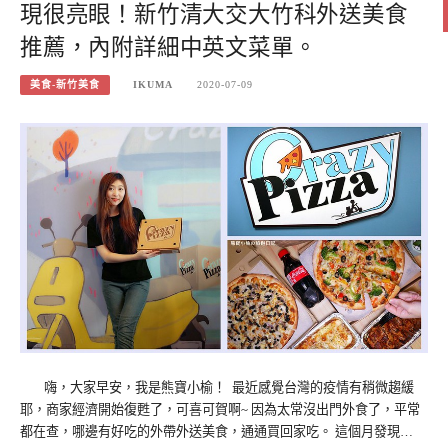
現很亮眼！新竹清大交大竹科外送美食
推薦，內附詳細中英文菜單。
美食-新竹美食
IKUMA
2020-07-09
嗨，大家早安，我是熊寶小榆！ 最近感覺台灣的疫情有稍微趨緩
耶，商家經濟開始復甦了，可喜可賀啊~ 因為太常沒出門外食了，平常
都在查，哪邊有好吃的外帶外送美食，通通買回家吃。 這個月發現…