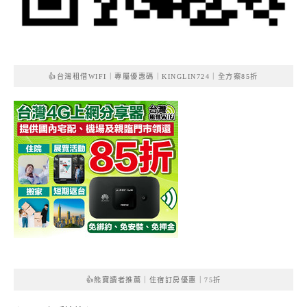
👍台灣租借WIFI｜專屬優惠碼｜KINGLIN724｜全方案85折
👍熊寶讀者推薦｜住宿訂房優惠｜75折