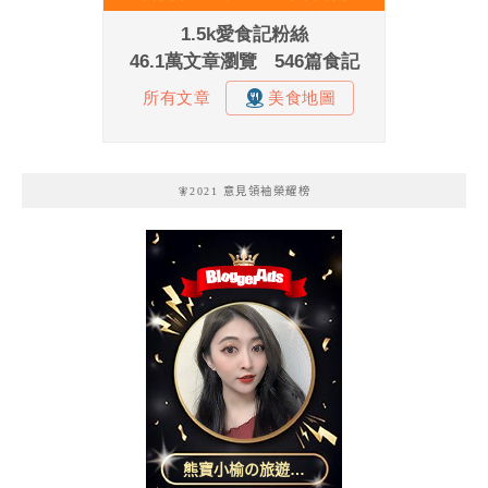
🧚2021 意見領袖榮耀榜
熊寶小榆の旅遊日