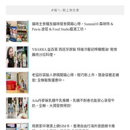
🔎燒ㄟ~新上架文章
貓咪主食糧及貓咪餐食開箱心得，Summit10 森咪特 &
Pawta 波塔 & Food Studio寵湯工坊。
YBARRA 益百萊 西班牙原裝 特級冷壓初榨橄欖油! 輕食
雞肉沙拉料理。
老協珍袋裝人蔘精開箱心得，輕巧新上市，隨身袋著走補
氣! 全聯販售優惠中。
Arla丹麥無乳糖牛乳推薦，乳糖不耐者也能安心享受牛
奶，全聯、大潤發買得到!
飛買家中港澳上網SIM卡，香港自由行海外旅遊網卡推