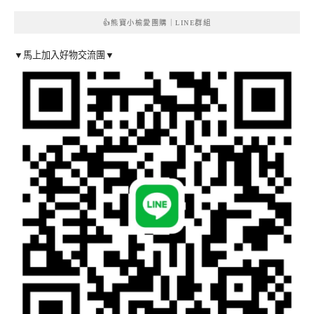
👍熊寶小榆愛團購｜LINE群組
▼馬上加入好物交流團▼