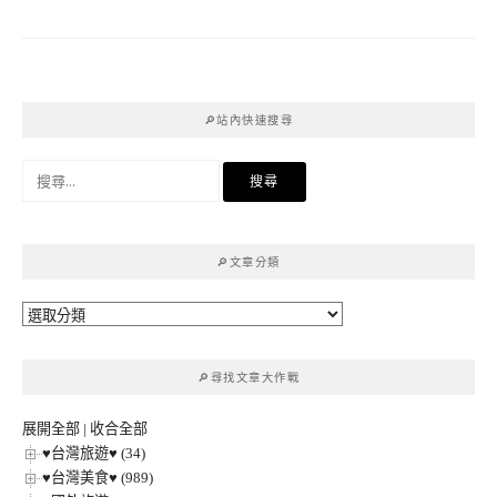
🔎站內快速搜尋
搜
尋
關
鍵
🔎文章分類
字:
🔎
文
章
🔎尋找文章大作戰
分
類
展開全部
|
收合全部
♥台灣旅遊♥ (34)
♥台灣美食♥ (989)