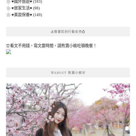
♥國外旅遊♥ (183)
♥居家生活♥ (98)
♥美妝保養♥ (149)
💰需要您的行動支持💍
⏰看文不用錢，寫文要時間，請熊寶小榆吃頓晚餐！
🐻ABOUT 熊寶小榆🐻