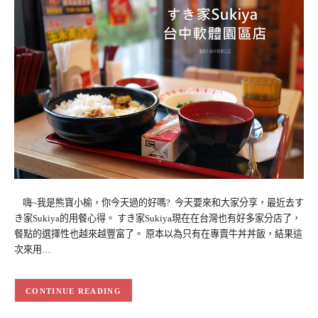
嗨~我是熊寶小榆，你今天過的好嗎? 今天要來和大家分享，最近去す
き家Sukiya的用餐心得。 すき家Sukiya現在在台灣也有好多家分店了，
餐點的選擇性也越來越豐富了。 原本以為只有在專賣牛丼丼飯，結果這
次來用…
CONTINUE READING