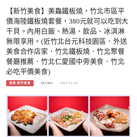
【新竹美食】美鱻鐵板燒，竹北市區平
價海陸鐵板燒套餐，380元就可以吃到大
干貝。內用白飯、熱湯、飲品、冰淇淋
無限享用。(近竹北台元科技園區．外送
美食合作店家．竹北鐵板燒．竹北聚餐
餐廳推薦．竹北仁愛國中旁美食．竹北
必吃平價美食)
美食-新竹美食
IKUMA
2019-11-24