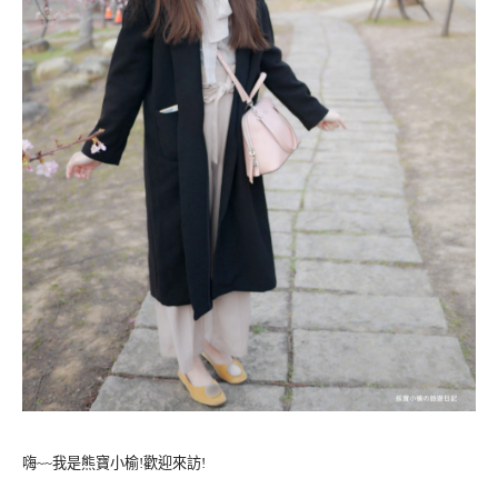
嗨~~我是熊寶小榆!歡迎來訪!