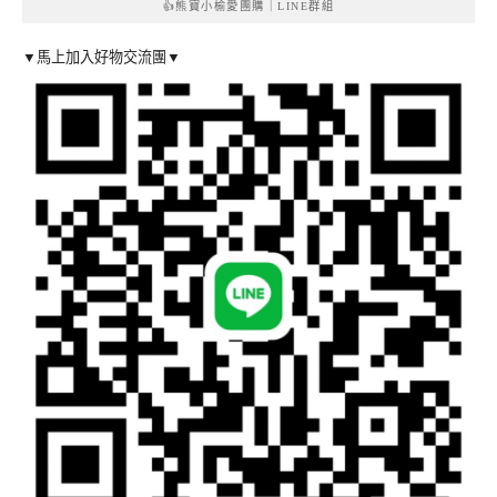
👍熊寶小榆愛團購｜LINE群組
▼馬上加入好物交流團▼