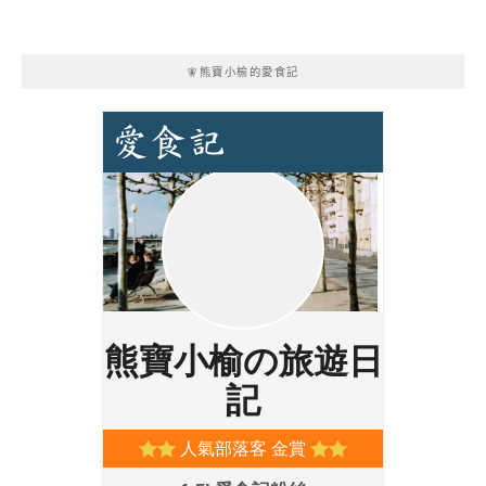
🧚熊寶小榆的愛食記