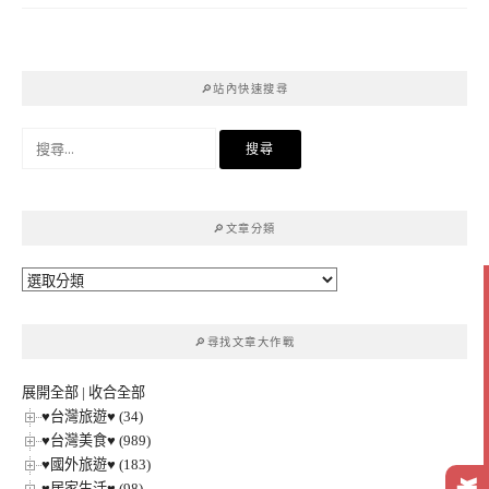
🔎站內快速搜尋
搜
尋
關
鍵
🔎文章分類
字:
🔎
文
章
🔎尋找文章大作戰
分
類
展開全部
|
收合全部
♥台灣旅遊♥ (34)
♥台灣美食♥ (989)
♥國外旅遊♥ (183)
♥居家生活♥ (98)