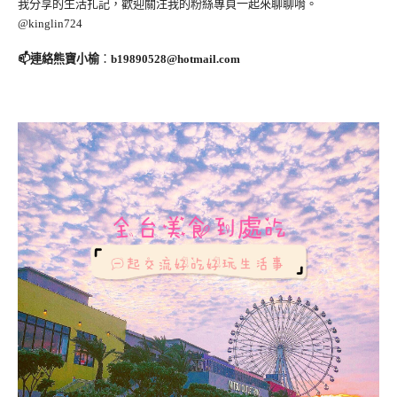
我分享的生活扎記，歡迎關注我的粉絲專頁一起來聊聊唷。
@kinglin724
📫連絡熊寶小榆
：
b19890528@hotmail.com