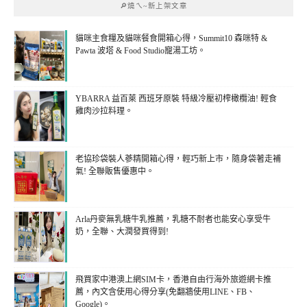
🔎燒ㄟ~新上架文章
貓咪主食糧及貓咪餐食開箱心得，Summit10 森咪特 &
Pawta 波塔 & Food Studio寵湯工坊。
YBARRA 益百萊 西班牙原裝 特級冷壓初榨橄欖油! 輕食
雞肉沙拉料理。
老協珍袋裝人蔘精開箱心得，輕巧新上市，隨身袋著走補
氣! 全聯販售優惠中。
Arla丹麥無乳糖牛乳推薦，乳糖不耐者也能安心享受牛
奶，全聯、大潤發買得到!
飛買家中港澳上網SIM卡，香港自由行海外旅遊網卡推
薦，內文含使用心得分享(免翻牆使用LINE、FB、
Google)。