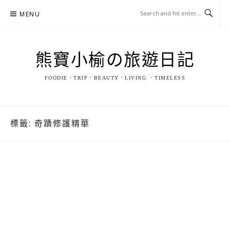
Skip
MENU
to
content
熊寶小榆の旅遊日記
FOODIE．TRIP．BEAUTY．LIVING ．TIMELESS
標籤:
奇蹟修護精華