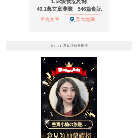
🧚2021 意見領袖榮耀榜
熊寶小榆の旅遊日
記