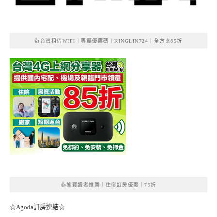
👍台灣租借WIFI｜專屬優惠碼｜KINGLIN724｜全方案85折
👍熊寶讀者推薦｜住宿訂房優惠｜75折
☆Agoda訂房連結☆