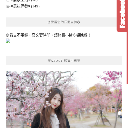
♥美妝保養♥ (149)
💰需要您的行動支持💍
⏰看文不用錢，寫文要時間，請熊寶小榆吃頓晚餐！
🐻ABOUT 熊寶小榆🐻