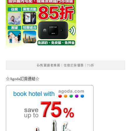
👍熊寶讀者推薦｜住宿訂房優惠｜75折
☆Agoda訂房連結☆