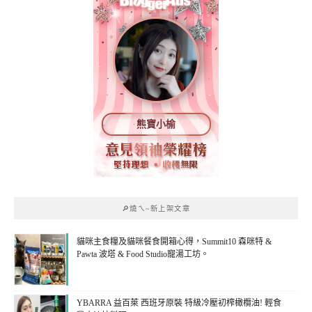
熊寶小榆
🔎燒ㄟ~新上架文章
貓咪主食糧及貓咪餐食開箱心得，Summit10 森咪特 &
Pawta 波塔 & Food Studio寵湯工坊。
YBARRA 益百萊 西班牙原裝 特級冷壓初榨橄欖油! 輕食