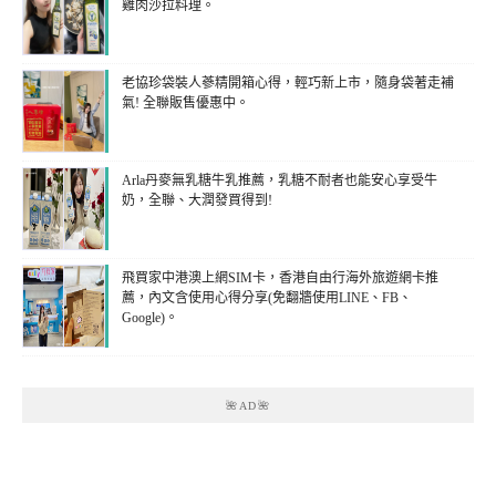
雞肉沙拉料理。
老協珍袋裝人蔘精開箱心得，輕巧新上市，隨身袋著走補
氣! 全聯販售優惠中。
Arla丹麥無乳糖牛乳推薦，乳糖不耐者也能安心享受牛
奶，全聯、大潤發買得到!
飛買家中港澳上網SIM卡，香港自由行海外旅遊網卡推
薦，內文含使用心得分享(免翻牆使用LINE、FB、
Google)。
🌺AD🌺