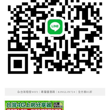
👍台灣租借WIFI｜專屬優惠碼｜KINGLIN724｜全方案85折