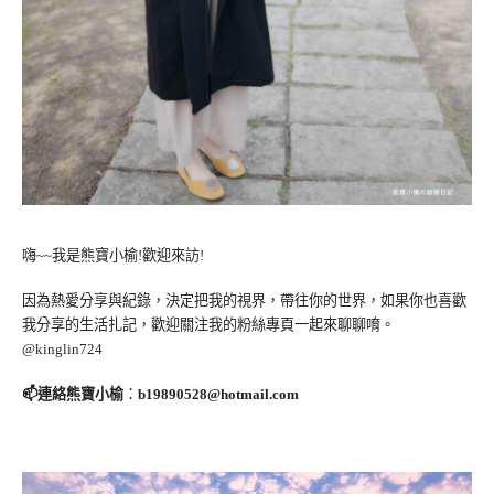
嗨~~我是熊寶小榆!歡迎來訪!
因為熱愛分享與紀錄，決定把我的視界，帶往你的世界，如果你也喜歡
我分享的生活扎記，歡迎關注我的粉絲專頁一起來聊聊唷。
@kinglin724
📫連絡熊寶小榆
：
b19890528@hotmail.com