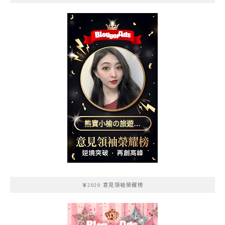
熊寶小榆の旅遊日
記
🧚2020 意見領袖榮耀榜