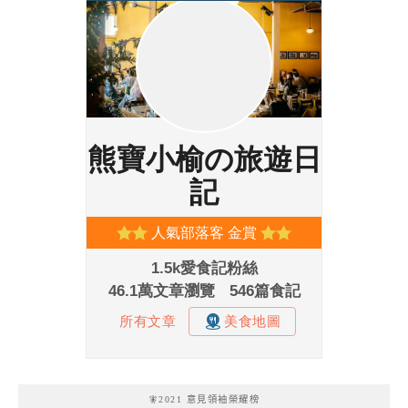
🧚2021 意見領袖榮耀榜