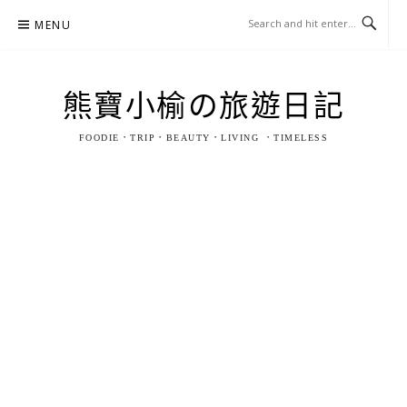
Skip
MENU
to
content
熊寶小榆の旅遊日記
FOODIE．TRIP．BEAUTY．LIVING ．TIMELESS