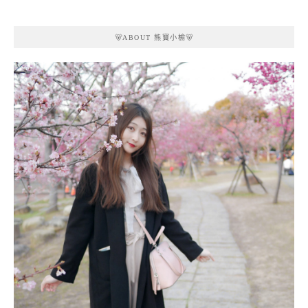
🐻ABOUT 熊寶小榆🐻