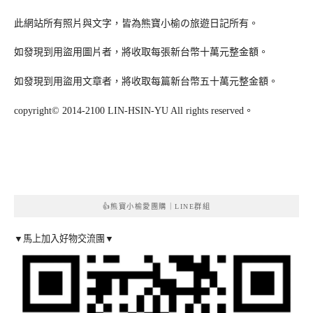
此網站所有照片與文字，皆為熊寶小榆の旅遊日記所有。
如發現到用盜用圖片者，將收取每張新台幣十萬元整金額。
如發現到用盜用文章者，將收取每篇新台幣五十萬元整金額。
copyright© 2014-2100 LIN-HSIN-YU All rights reserved。
👍熊寶小榆愛團購｜LINE群組
▼馬上加入好物交流團▼