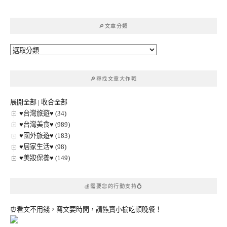
關
鍵
🔎文章分類
字:
🔎
文
章
🔎尋找文章大作戰
分
類
展開全部
|
收合全部
♥台灣旅遊♥ (34)
♥台灣美食♥ (989)
♥國外旅遊♥ (183)
♥居家生活♥ (98)
♥美妝保養♥ (149)
💰需要您的行動支持💍
⏰看文不用錢，寫文要時間，請熊寶小榆吃頓晚餐！