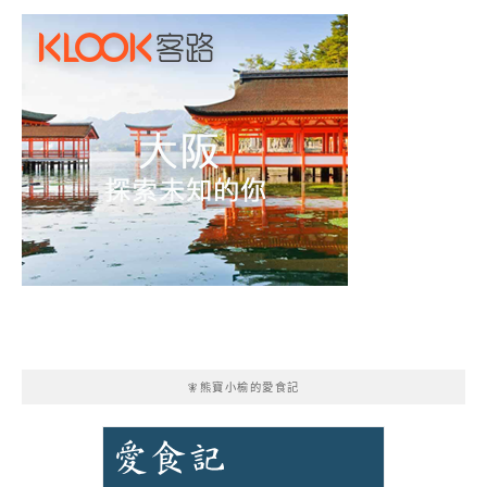
🧚熊寶小榆的愛食記