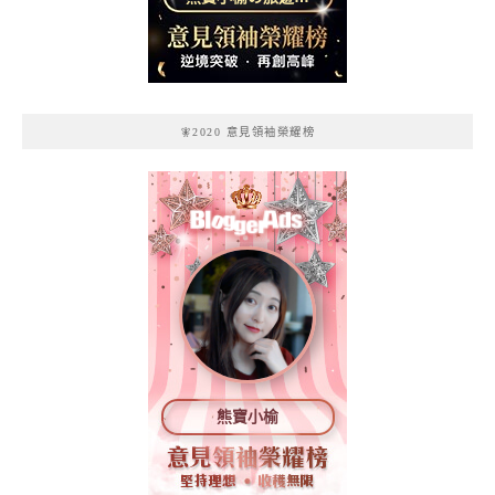
記
🧚2020 意見領袖榮耀榜
熊寶小榆