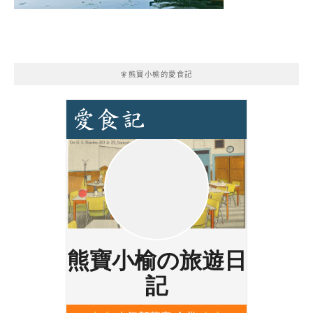
🧚熊寶小榆的愛食記