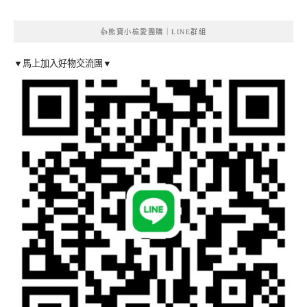
👍熊寶小榆愛團購｜LINE群組
▼馬上加入好物交流團▼