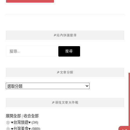
🔎站內快速搜尋
搜
尋
關
鍵
🔎文章分類
字:
🔎
文
章
🔎尋找文章大作戰
分
類
展開全部
|
收合全部
♥台灣旅遊♥ (34)
♥台灣美食♥ (989)