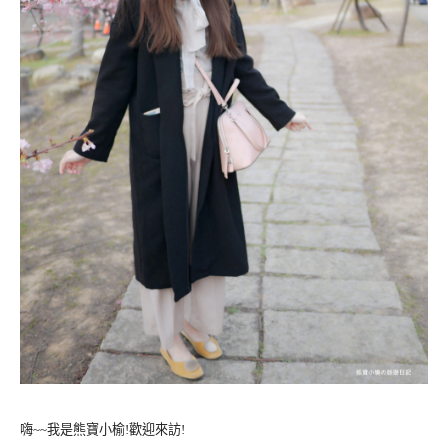
嗨~~我是熊寶小榆!歡迎來訪!