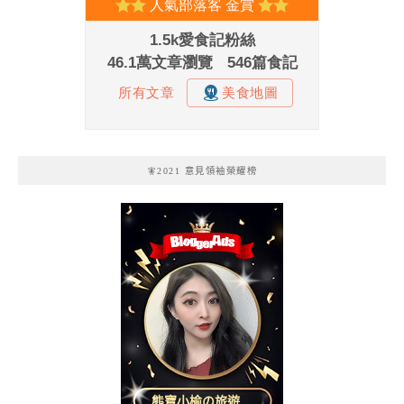
🧚2021 意見領袖榮耀榜
熊寶小榆の旅遊日