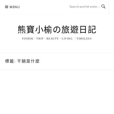
Skip
MENU
to
content
熊寶小榆の旅遊日記
FOODIE．TRIP．BEAUTY．LIVING ．TIMELESS
標籤:
干鍋是什麼