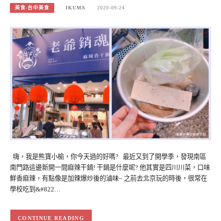
美食-台中美食
IKUMA
2020-09-24
嗨，我是熊寶小榆，你今天過的好嗎? 最近又到了開學季，發現南區
南門路這邊新開一間麻辣干鍋! 干鍋是什麼呢? 他其實是四川川菜，口味
鮮香麻辣，有點像是加辣爆炒後的滷味~ 之前去北京玩的時後，很常在
學校吃到&#822…
CONTINUE READING