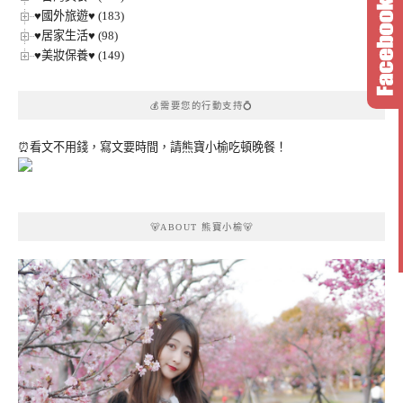
♥國外旅遊♥ (183)
♥居家生活♥ (98)
♥美妝保養♥ (149)
💰需要您的行動支持💍
⏰看文不用錢，寫文要時間，請熊寶小榆吃頓晚餐！
🐻ABOUT 熊寶小榆🐻