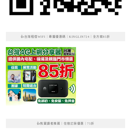
👍台灣租借WIFI｜專屬優惠碼｜KINGLIN724｜全方案85折
👍熊寶讀者推薦｜住宿訂房優惠｜75折