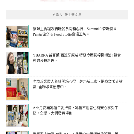
🔎燒ㄟ~新上架文章
貓咪主食糧及貓咪餐食開箱心得，Summit10 森咪特 &
Pawta 波塔 & Food Studio寵湯工坊。
YBARRA 益百萊 西班牙原裝 特級冷壓初榨橄欖油! 輕食
雞肉沙拉料理。
老協珍袋裝人蔘精開箱心得，輕巧新上市，隨身袋著走補
氣! 全聯販售優惠中。
Arla丹麥無乳糖牛乳推薦，乳糖不耐者也能安心享受牛
奶，全聯、大潤發買得到!