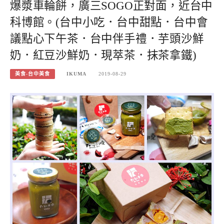
爆漿車輪餅，廣三SOGO正對面，近台中
科博館。(台中小吃．台中甜點．台中會
議點心下午茶．台中伴手禮．芋頭沙鮮
奶．紅豆沙鮮奶．現萃茶．抹茶拿鐵)
美食-台中美食
IKUMA
2019-08-29