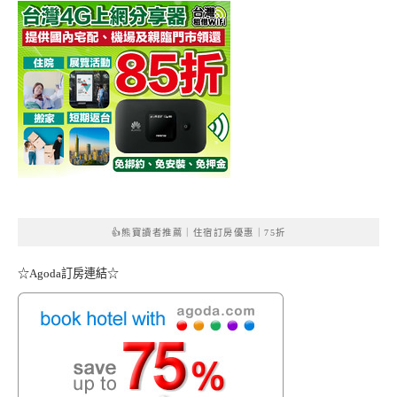
👍熊寶讀者推薦｜住宿訂房優惠｜75折
☆Agoda訂房連結☆