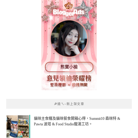
熊寶小榆
🔎燒ㄟ~新上架文章
貓咪主食糧及貓咪餐食開箱心得，Summit10 森咪特 &
Pawta 波塔 & Food Studio寵湯工坊。