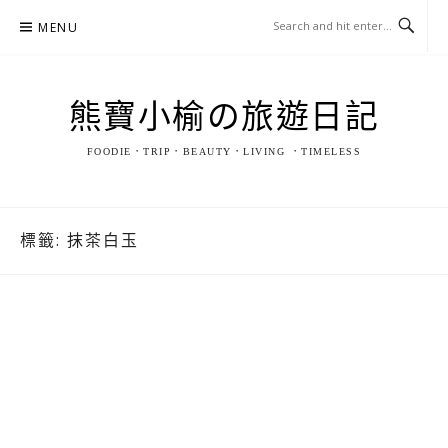
Skip
MENU
to
content
熊寶小榆の旅遊日記
FOODIE．TRIP．BEAUTY．LIVING ．TIMELESS
標籤:
抹茶白玉