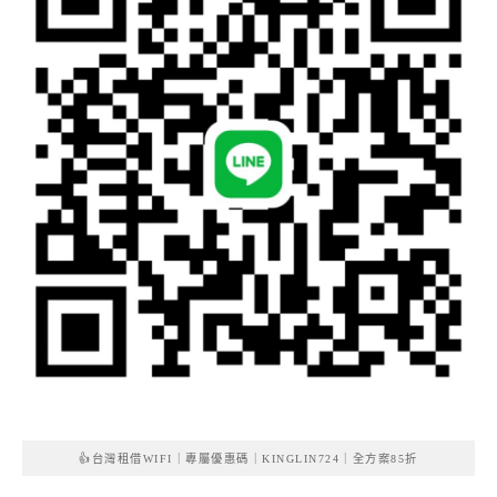
👍台灣租借WIFI｜專屬優惠碼｜KINGLIN724｜全方案85折