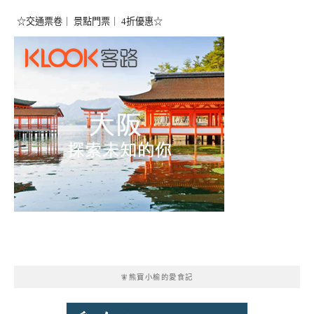
☆交通票卷｜ 景點門票｜ 4折優惠☆
🧚熊寶小榆的愛食記