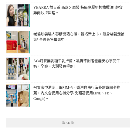
YBARRA 益百萊 西班牙原裝 特級冷壓初榨橄欖油! 輕食
雞肉沙拉料理。
老協珍袋裝人蔘精開箱心得，輕巧新上市，隨身袋著走補
氣! 全聯販售優惠中。
Arla丹麥無乳糖牛乳推薦，乳糖不耐者也能安心享受牛
奶，全聯、大潤發買得到!
飛買家中港澳上網SIM卡，香港自由行海外旅遊網卡推
薦，內文含使用心得分享(免翻牆使用LINE、FB、
Google)。
🌺AD🌺