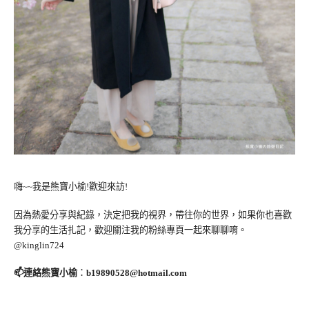
嗨~~我是熊寶小榆!歡迎來訪!
因為熱愛分享與紀錄，決定把我的視界，帶往你的世界，如果你也喜歡
我分享的生活扎記，歡迎關注我的粉絲專頁一起來聊聊唷。
@kinglin724
📫連絡熊寶小榆
：
b19890528@hotmail.com