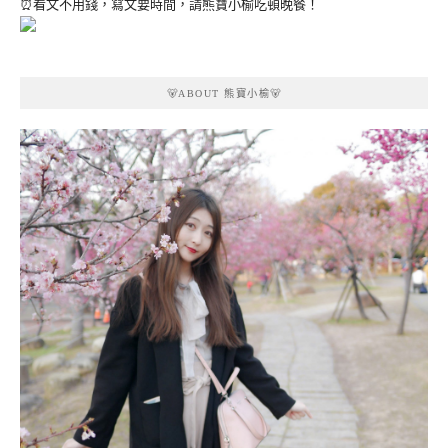
⏰看文不用錢，寫文要時間，請熊寶小榆吃頓晚餐！
🐻ABOUT 熊寶小榆🐻