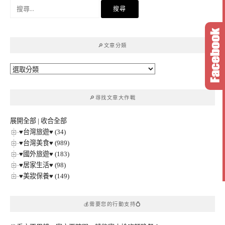
搜
尋
關
鍵
🔎文章分類
字:
🔎
文
章
🔎尋找文章大作戰
分
類
展開全部
|
收合全部
♥台灣旅遊♥ (34)
♥台灣美食♥ (989)
♥國外旅遊♥ (183)
♥居家生活♥ (98)
♥美妝保養♥ (149)
💰需要您的行動支持💍