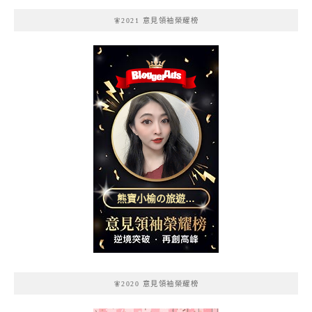
🧚2021 意見領袖榮耀榜
熊寶小榆の旅遊日
記
🧚2020 意見領袖榮耀榜