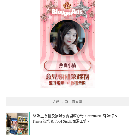
熊寶小榆
🔎燒ㄟ~新上架文章
貓咪主食糧及貓咪餐食開箱心得，Summit10 森咪特 &
Pawta 波塔 & Food Studio寵湯工坊。