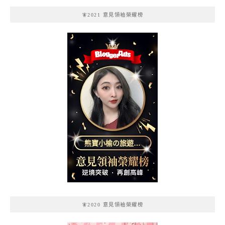
🧚2021 意見領袖榮耀榜
熊寶小榆の旅遊日
記
🧚2020 意見領袖榮耀榜