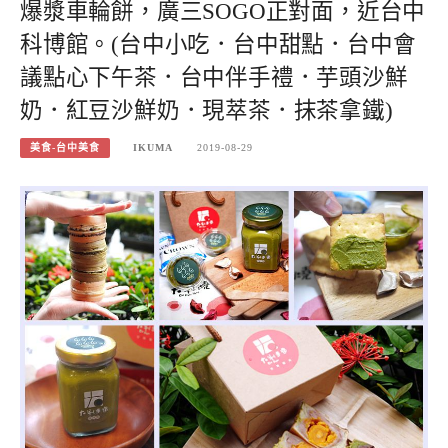
爆漿車輪餅，廣三SOGO正對面，近台中
科博館。(台中小吃．台中甜點．台中會
議點心下午茶．台中伴手禮．芋頭沙鮮
奶．紅豆沙鮮奶．現萃茶．抹茶拿鐵)
美食-台中美食
IKUMA
2019-08-29