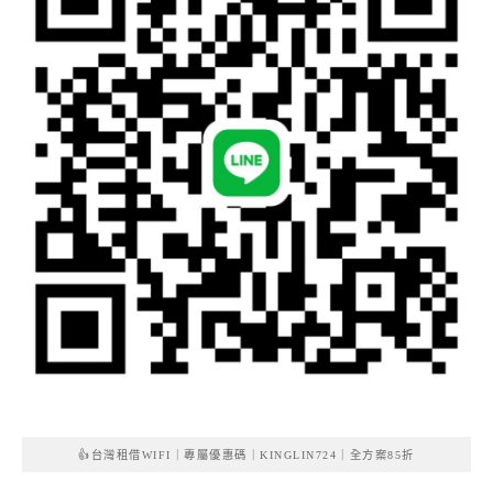
👍台灣租借WIFI｜專屬優惠碼｜KINGLIN724｜全方案85折