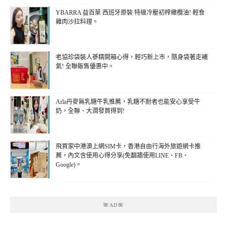
YBARRA 益百萊 西班牙原裝 特級冷壓初榨橄欖油! 輕食
雞肉沙拉料理。
老協珍袋裝人蔘精開箱心得，輕巧新上市，隨身袋著走補
氣! 全聯販售優惠中。
Arla丹麥無乳糖牛乳推薦，乳糖不耐者也能安心享受牛
奶，全聯、大潤發買得到!
飛買家中港澳上網SIM卡，香港自由行海外旅遊網卡推
薦，內文含使用心得分享(免翻牆使用LINE、FB、
Google)。
🌺AD🌺