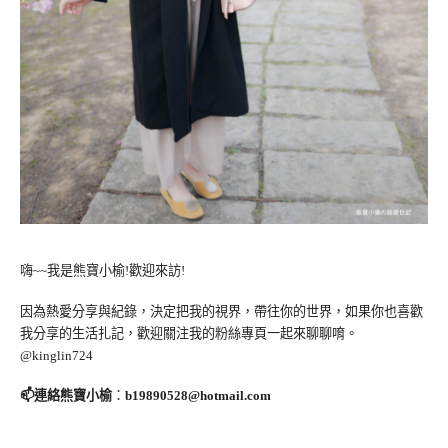
嗨~~我是熊寶小榆!歡迎來訪!
因為熱愛分享與紀錄，決定把我的視界，帶往你的世界，如果你也喜歡
我分享的生活扎記，歡迎關注我的粉絲專頁一起來聊聊唷。
@kinglin724
📫連絡熊寶小榆
：
b19890528@hotmail.com