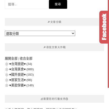
搜
尋
關
鍵
🔎文章分類
字:
🔎
文
章
🔎尋找文章大作戰
分
類
展開全部
|
收合全部
♥台灣旅遊♥ (34)
♥台灣美食♥ (989)
♥國外旅遊♥ (183)
♥居家生活♥ (98)
♥美妝保養♥ (149)
💰需要您的行動支持💍