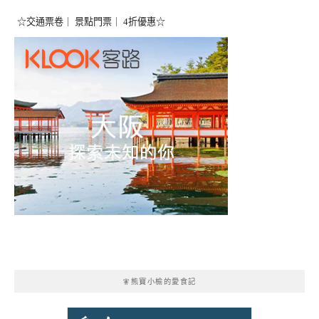
☆交通票卷｜ 景點門票｜ 4折優惠☆
🧚熊寶小榆的愛食記