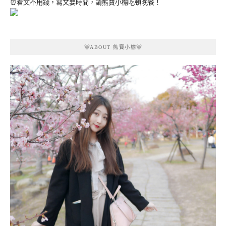
⏰看文不用錢，寫文要時間，請熊寶小榆吃頓晚餐！
🐻ABOUT 熊寶小榆🐻