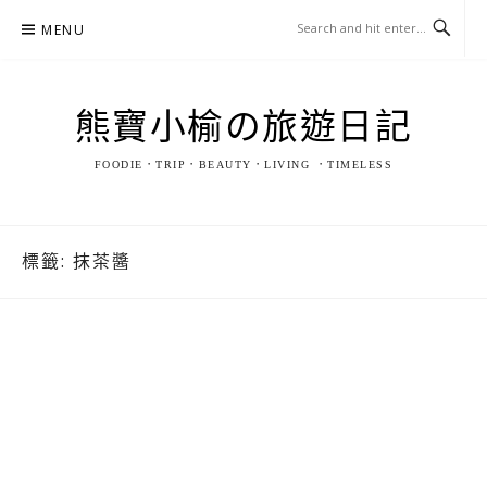
Skip
MENU
to
content
熊寶小榆の旅遊日記
FOODIE．TRIP．BEAUTY．LIVING ．TIMELESS
標籤:
抹茶醬