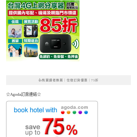
👍熊寶讀者推薦｜住宿訂房優惠｜75折
☆Agoda訂房連結☆