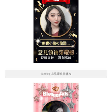
熊寶小榆の旅遊日
記
🧚2020 意見領袖榮耀榜