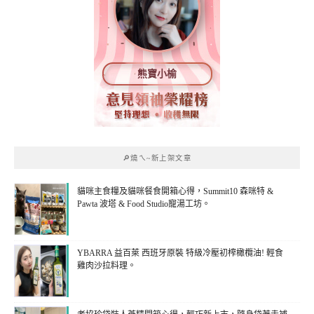
熊寶小榆
🔎燒ㄟ~新上架文章
貓咪主食糧及貓咪餐食開箱心得，Summit10 森咪特 &
Pawta 波塔 & Food Studio寵湯工坊。
YBARRA 益百萊 西班牙原裝 特級冷壓初榨橄欖油! 輕食
雞肉沙拉料理。