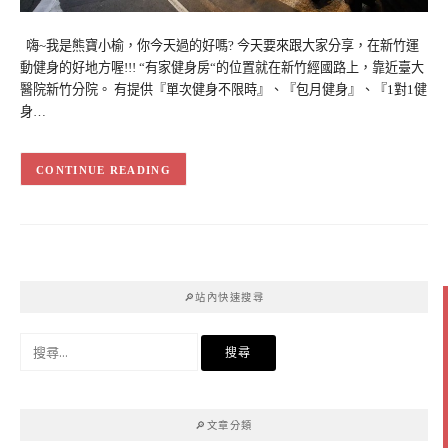
嗨~我是熊寶小榆，你今天過的好嗎? 今天要來跟大家分享，在新竹運
動健身的好地方喔!!! “有家健身房“的位置就在新竹經國路上，靠近臺大
醫院新竹分院。 有提供『單次健身不限時』、『包月健身』、『1對1健
身…
CONTINUE READING
🔎站內快速搜尋
搜
尋
關
鍵
🔎文章分類
字: