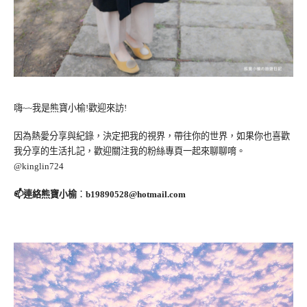
嗨~~我是熊寶小榆!歡迎來訪!
因為熱愛分享與紀錄，決定把我的視界，帶往你的世界，如果你也喜歡
我分享的生活扎記，歡迎關注我的粉絲專頁一起來聊聊唷。
@kinglin724
📫連絡熊寶小榆
：
b19890528@hotmail.com