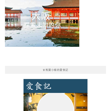
🧚熊寶小榆的愛食記