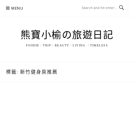
Skip
MENU
to
content
熊寶小榆の旅遊日記
FOODIE．TRIP．BEAUTY．LIVING ．TIMELESS
標籤:
新竹健身房推薦