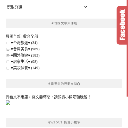
🔎
文
章
🔎尋找文章大作戰
分
類
展開全部
|
收合全部
♥台灣旅遊♥ (34)
♥台灣美食♥ (989)
♥國外旅遊♥ (183)
♥居家生活♥ (98)
♥美妝保養♥ (149)
💰需要您的行動支持💍
⏰看文不用錢，寫文要時間，請熊寶小榆吃頓晚餐！
🐻ABOUT 熊寶小榆🐻