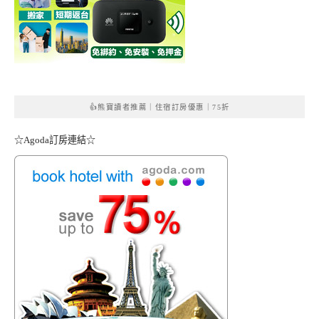
👍熊寶讀者推薦｜住宿訂房優惠｜75折
☆Agoda訂房連結☆