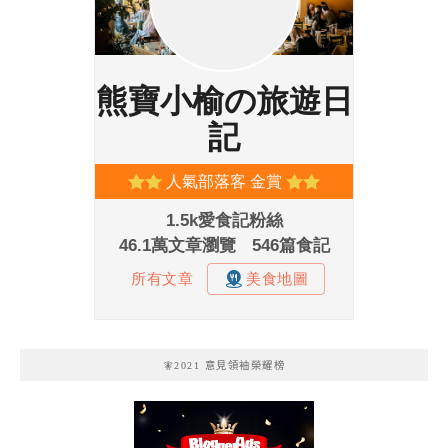
🧚2021 意見領袖榮耀榜