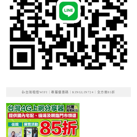
👍台灣租借WIFI｜專屬優惠碼｜KINGLIN724｜全方案85折