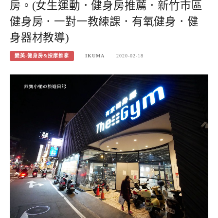
房。(女生運動．健身房推薦．新竹市區
健身房．一對一教練課．有氧健身．健
身器材教導)
變美-健身房&按摩推拿
IKUMA
2020-02-18