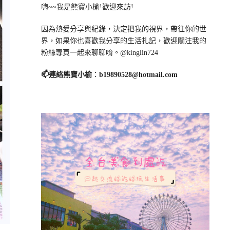
嗨~~我是熊寶小榆!歡迎來訪!
因為熱愛分享與紀錄，決定把我的視界，帶往你的世
界，如果你也喜歡我分享的生活扎記，歡迎關注我的
粉絲專頁一起來聊聊唷。@kinglin724
📫連絡熊寶小榆
：
b19890528@hotmail.com