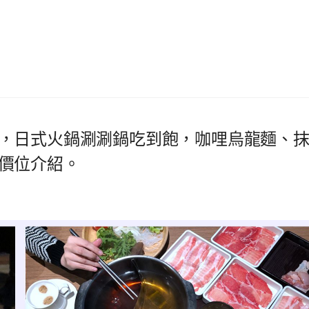
，日式火鍋涮涮鍋吃到飽，咖哩烏龍麵、
價位介紹。