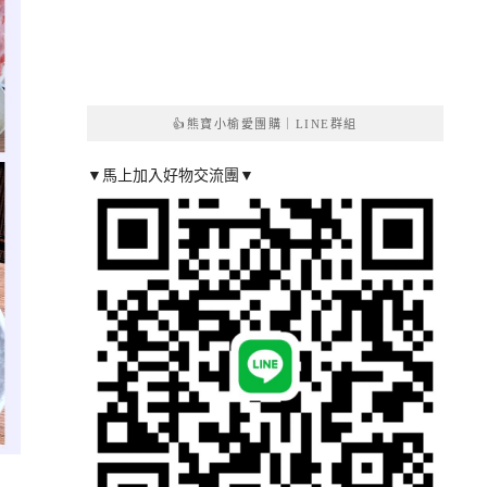
👍熊寶小榆愛團購｜LINE群組
▼馬上加入好物交流團▼