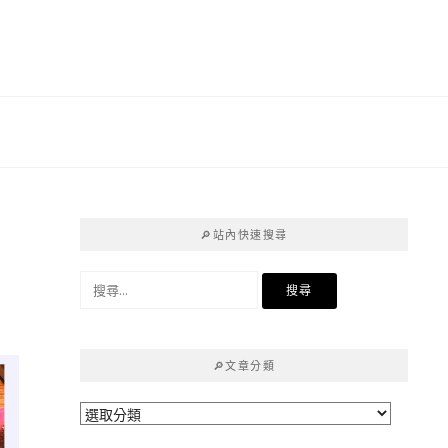
高
🔎站內快速搜尋
搜
尋
關
鍵
🔎文章分類
字:
🔎
文