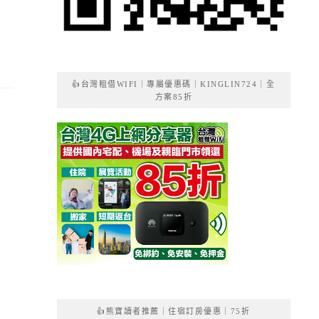
👍台灣租借WIFI｜專屬優惠碼｜KINGLIN724｜全
方案85折
👍熊寶讀者推薦｜住宿訂房優惠｜75折