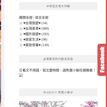
章
🔎尋找文章大作戰
分
類
展開全部
|
收合全部
♥台灣旅遊♥ (34)
♥台灣美食♥ (989)
♥國外旅遊♥ (183)
♥居家生活♥ (98)
♥美妝保養♥ (149)
💰需要您的行動支持💍
⏰看文不用錢，寫文要時間，請熊寶小榆吃頓晚餐！
🐻ABOUT 熊寶小榆🐻