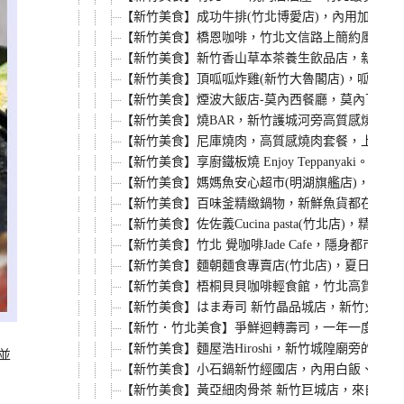
【新竹美食】成功牛排(竹北博愛店)，內用加麵不
【新竹美食】橋恩咖啡，竹北文信路上簡約風咖啡廳
【新竹美食】新竹香山草本茶養生飲品店，新竹香
【新竹美食】頂呱呱炸雞(新竹大魯閣店)，呱呱包
【新竹美食】煙波大飯店-莫內西餐廳，莫內下午茶
【新竹美食】燒BAR，新竹護城河旁高質感燒肉
【新竹美食】尼庫燒肉，高質感燒肉套餐，上班族
【新竹美食】享廚鐵板燒 Enjoy Teppan
【新竹美食】媽媽魚安心超市(明湖旗艦店)，來吃
【新竹美食】百味釜精緻鍋物，新鮮魚貨都在這，
【新竹美食】佐佐義Cucina pasta(竹北店
【新竹美食】竹北 覺咖啡Jade Cafe，隱
【新竹美食】麵朝麵食專賣店(竹北店)，夏日炎炎
【新竹美食】梧桐貝貝咖啡輕食館，竹北高質感早午
【新竹美食】はま寿司 新竹晶品城店，新竹火車站
【新竹．竹北美食】爭鮮迴轉壽司，一年一度的螃
【新竹美食】麵屋浩Hiroshi，新竹城隍廟旁的
並
【新竹美食】小石鍋新竹經國店，內用白飯、飲品
【新竹美食】黃亞細肉骨茶 新竹巨城店，來自新