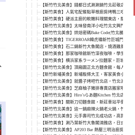
【新竹竹北美食】錢都日式涮涮鍋竹北莊敬店，一
【新竹美食】人氣宅配餐點草根廚房烤鴨三吃真空包
【新竹美食】硬派主廚的軟嫩料理關東店，關東路
【新竹竹北美食】太味發南洋小吃竹北文興門市，
【新竹竹北美食】烘焙密碼Bake Code(竹
【新竹美食】TIGERROAR韓虎嘯新竹巨城門
【新竹美食】石二鍋新竹大魯閣店，燒酒雞風味鍋
【新竹美食】那家咖啡館新竹深夜咖啡，學生最愛寧
【新竹美食】横浜家系ラーメン拉麵家，巨城旁日
、
【新竹竹北美食】頂廂園正北方麵食館，每人低消8
【新竹新埔美食】新埔粄條大王，客家美食小吃推
【新竹竹北美食】就醬子烤吧竹北店，竹北消夜新
【新竹竹北美食】芝麻柚子豬排專賣店搬家啦，平日
【新竹竹北美食】Hiro’sらあ麵Kitchen 
【新竹美食】關新刀切麵食館，新莊車站平價小吃
【新竹竹北美食】這一鍋麻辣火鍋老火鍋，竹北光
【新竹竹北美食】元手壽司竹北成功店，高質感平
【新竹美食】涮乃葉新竹大魯閣湳雅店，日式火鍋
【新竹竹北美食】AP203 Bar 熱壓三明治廚房