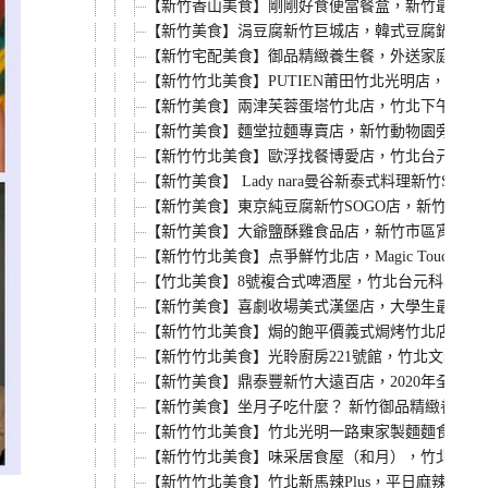
【新竹香山美食】剛剛好食便當餐盒，新竹最強外
【新竹美食】涓豆腐新竹巨城店，韓式豆腐鍋、霜
【新竹宅配美食】御品精緻養生餐，外送家庭餐一
【新竹竹北美食】PUTIEN莆田竹北光明店，米
【新竹美食】兩津芙蓉蛋塔竹北店，竹北下午茶甜
【新竹美食】麵堂拉麵專賣店，新竹動物園旁必吃
【新竹竹北美食】歐浮找餐博愛店，竹北台元科學園
【新竹美食】 Lady nara曼谷新泰式料理新
【新竹美食】東京純豆腐新竹SOGO店，新竹巨城
【新竹美食】大爺鹽酥雞食品店，新竹市區宵夜適
【新竹竹北美食】点爭鮮竹北店，Magic Touch搬
【竹北美食】8號複合式啤酒屋，竹北台元科學園
【新竹美食】喜劇收場美式漢堡店，大學生最愛的
【新竹竹北美食】焗的飽平價義式焗烤竹北店，平
【新竹竹北美食】光聆廚房221號館，竹北文義街
【新竹美食】鼎泰豐新竹大遠百店，2020年全新
【新竹美食】坐月子吃什麼？ 新竹御品精緻養生
【新竹竹北美食】竹北光明一路東家製麵麵食館，新
【新竹竹北美食】味采居食屋（和月），竹北文義
【新竹竹北美食】竹北新馬辣Plus，平日麻辣火