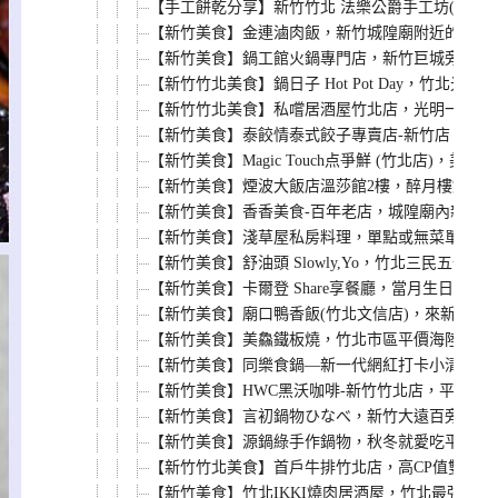
【手工餅乾分享】新竹竹北 法樂公爵手工坊(FAL
【新竹美食】金連滷肉飯，新竹城隍廟附近的新竹
【新竹美食】鍋工館火鍋專門店，新竹巨城旁第一
【新竹竹北美食】鍋日子 Hot Pot Day，
【新竹竹北美食】私嚐居酒屋竹北店，光明一路上
【新竹美食】泰餃情泰式餃子專賣店-新竹店，五色煎
【新竹美食】Magic Touch点爭鮮 (竹北店
【新竹美食】煙波大飯店溫莎館2樓，醉月樓烤鴨宴
【新竹美食】香香美食-百年老店，城隍廟內新竹
【新竹美食】淺草屋私房料理，單點或無菜單快炒
【新竹美食】舒油頭 Slowly,Yo，竹北三民
【新竹美食】卡爾登 Share享餐廳，當月生日
【新竹美食】廟口鴨香飯(竹北文信店)，來新竹必
【新竹美食】美鱻鐵板燒，竹北市區平價海陸鐵板燒
【新竹美食】同樂食鍋—新一代網紅打卡小清新餐廳
【新竹美食】HWC黑沃咖啡-新竹竹北店，平價精
【新竹美食】言初鍋物ひなべ，新竹大遠百旁工業
【新竹美食】源鍋綠手作鍋物，秋冬就愛吃平價個
【新竹竹北美食】首戶牛排竹北店，高CP值雙拼
【新竹美食】竹北IKKI燒肉居酒屋，竹北最強單