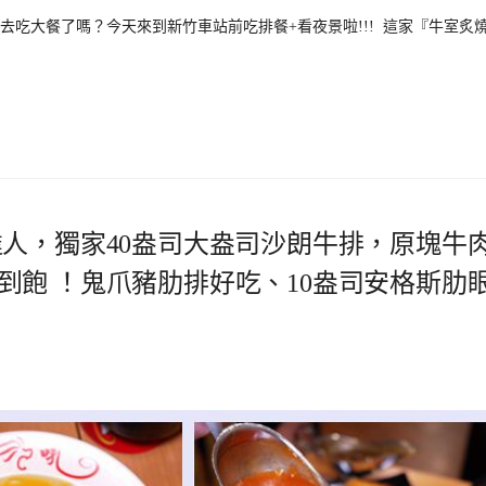
吃大餐了嗎？今天來到新竹車站前吃排餐+看夜景啦!!! 這家『牛室炙
達人，獨家40盎司大盎司沙朗牛排，原塊牛
到飽 ！鬼爪豬肋排好吃、10盎司安格斯肋