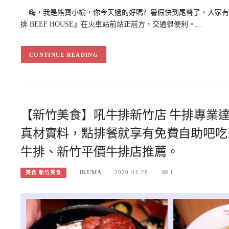
嗨，我是熊寶小榆，你今天過的好嗎? 暑假快到尾聲了，大家有去
排 BEEF HOUSE』在火車站前站正前方，交通很便利。…
CONTINUE READING
【新竹美食】吼牛排新竹店 牛排專業
真材實料，點排餐就享有免費自助吧吃
牛排、新竹平價牛排店推薦。
IKUMA
2020-04-28
1
美食-新竹美食