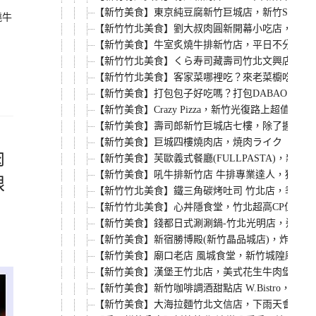
【新竹美食】東京純豆腐新竹巨城店，新竹SOGO店
燒牛
【新竹竹北美食】劉大叔肉圓新開幕小吃店，內用
【新竹美食】牛室炙燒牛排新竹店，平日不分時段
【新竹竹北美食】くら寿司藏壽司竹北文興店，鮭魚
【新竹竹北美食】客家菜哪裡吃？來老菜櫥吃客家
【新竹美食】打包包子好吃嗎？打包DABAO的
【新竹美食】Crazy Pizza，新竹光復路上
【新竹美食】壽司郎新竹巨城店七樓，除了握壽司
【新竹美食】巨城四樓燒肉店，焼肉ライク（燒肉L
肉
【新竹美食】芙歐義式餐廳(FULLPASTA)，
【新竹美食】吼牛排新竹店 牛排專業達人，獨家4
眼
【新竹竹北美食】鐵三角碳烤吐司 竹北店，季節
【新竹竹北美食】心丼隱食堂，竹北超高CP值日本
【新竹美食】錢都日式涮涮鍋-竹北光明店，連鎖小
【新竹美食】新宿勝博殿(新竹晶品城店)，炸牡蠣
【新竹美食】廟口老店 風城食堂，新竹城隍廟商圈
【新竹美食】漢堡王竹北店，美式花生牛肉堡餐，8pcs雞
【新竹美食】新竹咖啡調酒甜點店 W.Bistro
【新竹美食】大海拉麵竹北文信店，下雨天會有味