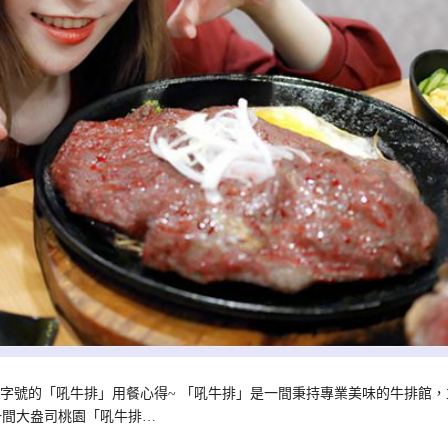
字號的「吼牛排」用餐心得~ 「吼牛排」是一間秉持專業美味的牛排館，
一間大盎司桃園「吼牛排…