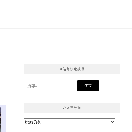
青
🔎站內快速搜尋
搜
尋
關
鍵
🔎文章分類
字:
🔎
文