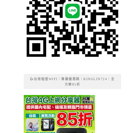
👍台灣租借WIFI｜專屬優惠碼｜KINGLIN724｜全
方案85折