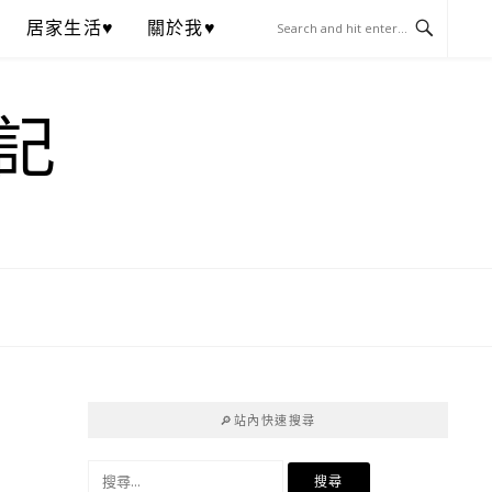
居家生活♥
關於我♥
記
🔎站內快速搜尋
搜