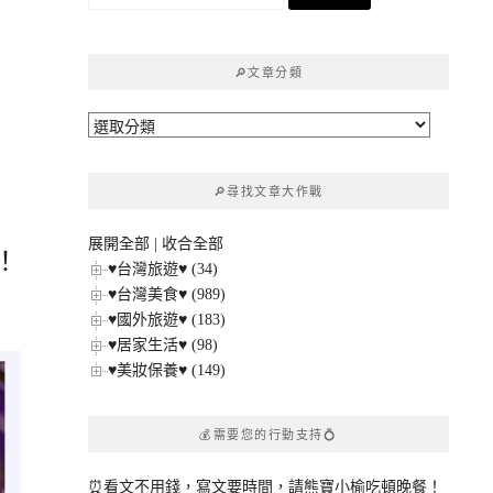
尋
關
鍵
🔎文章分類
字:
🔎
文
章
🔎尋找文章大作戰
分
類
展開全部
|
收合全部
！
♥台灣旅遊♥ (34)
♥台灣美食♥ (989)
♥國外旅遊♥ (183)
♥居家生活♥ (98)
♥美妝保養♥ (149)
💰需要您的行動支持💍
⏰看文不用錢，寫文要時間，請熊寶小榆吃頓晚餐！