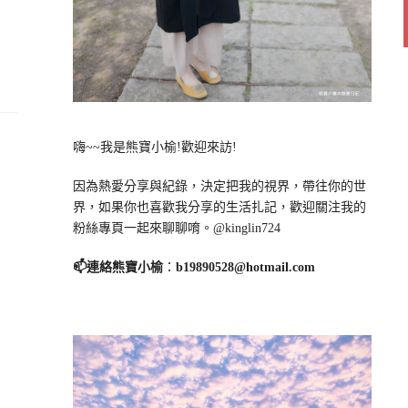
嗨~~我是熊寶小榆!歡迎來訪!
因為熱愛分享與紀錄，決定把我的視界，帶往你的世
界，如果你也喜歡我分享的生活扎記，歡迎關注我的
粉絲專頁一起來聊聊唷。@kinglin724
📫連絡熊寶小榆
：
b19890528@hotmail.com