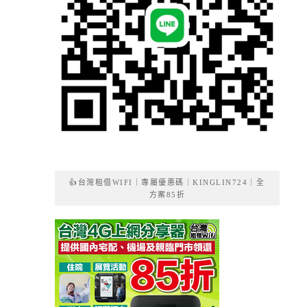
👍台灣租借WIFI｜專屬優惠碼｜KINGLIN724｜全
方案85折