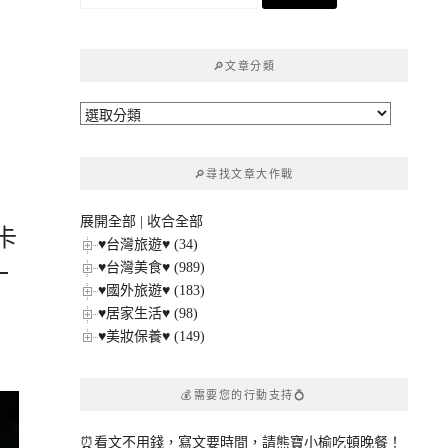
尋
關
鍵
🔎文章分類
字:
🔎
文
章
🔎尋找文章大作戰
分
類
展開全部
|
收合全部
卡
♥台灣旅遊♥ (34)
♥台灣美食♥ (989)
一
♥國外旅遊♥ (183)
♥居家生活♥ (98)
♥美妝保養♥ (149)
💰需要您的行動支持💍
⏰看文不用錢，寫文要時間，請熊寶小榆吃頓晚餐！