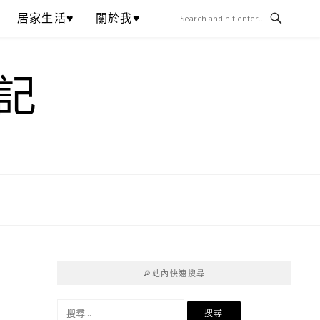
居家生活♥
關於我♥
記
🔎站內快速搜尋
搜