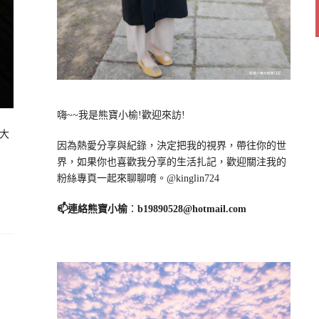
嗨~~我是熊寶小榆!歡迎來訪!
臺大
因為熱愛分享與紀錄，決定把我的視界，帶往你的世
界，如果你也喜歡我分享的生活扎記，歡迎關注我的
粉絲專頁一起來聊聊唷。@kinglin724
📫連絡熊寶小榆
：
b19890528@hotmail.com