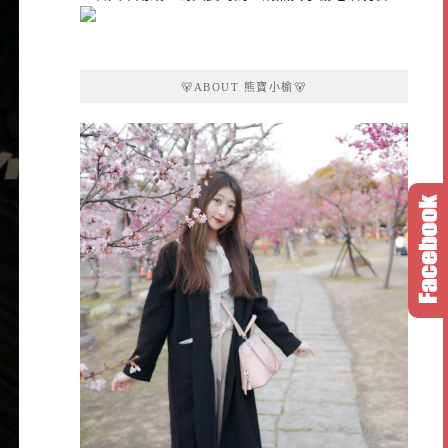
🐻ABOUT 熊寶小榆🐻