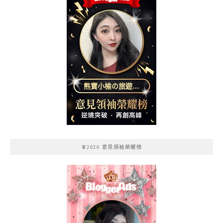
熊寶小榆の旅遊日
記
🧚2020 意見領袖榮耀榜