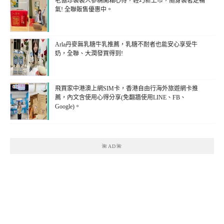
老協珍袋裝人蔘精開箱心得，輕巧新上市，隨身袋著走補
氣! 全聯販售優惠中。
Arla丹麥無乳糖牛乳推薦，乳糖不耐者也能安心享受牛
奶，全聯、大潤發買得到!
飛買家中港澳上網SIM卡，香港自由行海外旅遊網卡推
薦，內文含使用心得分享(免翻牆使用LINE、FB、
Google)。
🌺AD🌺