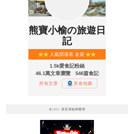
🧚2021 意見領袖榮耀榜