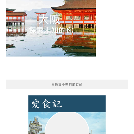
🧚熊寶小榆的愛食記