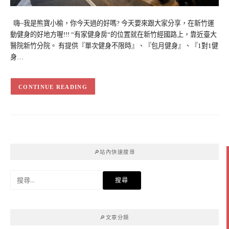
嗨~我是熊寶小榆，你今天過的好嗎? 今天要來跟大家分享，在新竹運
動健身的好地方喔!!! “有家健身房“的位置就在新竹經國路上，靠近臺大
醫院新竹分院。 有提供『單次健身不限時』、『包月健身』、『1對1健
身…
CONTINUE READING
🔎站內快速搜尋
搜
尋
關
鍵
🔎文章分類
字: