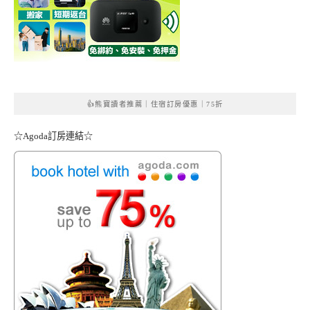
👍熊寶讀者推薦｜住宿訂房優惠｜75折
☆Agoda訂房連結☆