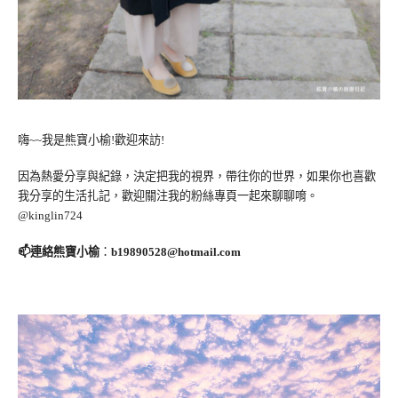
嗨~~我是熊寶小榆!歡迎來訪!
因為熱愛分享與紀錄，決定把我的視界，帶往你的世界，如果你也喜歡
我分享的生活扎記，歡迎關注我的粉絲專頁一起來聊聊唷。
@kinglin724
📫連絡熊寶小榆
：
b19890528@hotmail.com