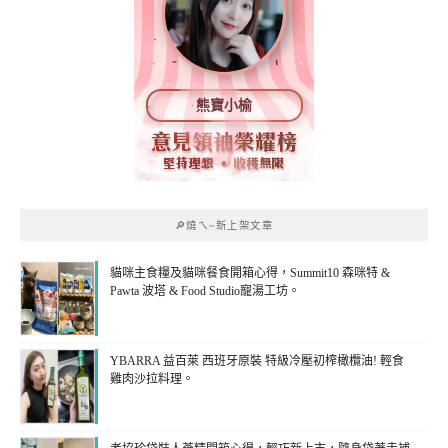
熊寶小榆
🔎燒ㄟ~新上架文章
貓咪主食糧及貓咪餐食開箱心得，Summit10 森咪特 &
Pawta 波塔 & Food Studio寵湯工坊。
YBARRA 益百萊 西班牙原裝 特級冷壓初榨橄欖油! 輕食
雞肉沙拉料理。