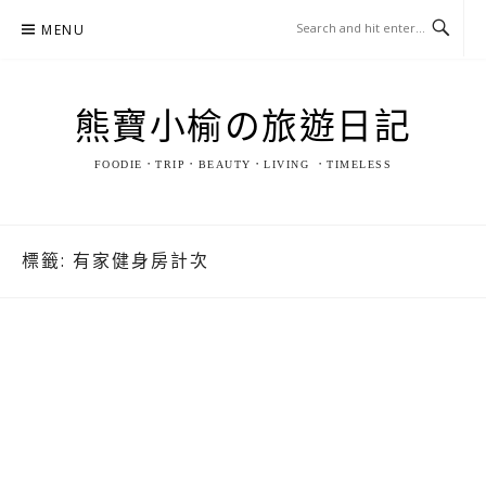
Skip
MENU
to
content
熊寶小榆の旅遊日記
FOODIE．TRIP．BEAUTY．LIVING ．TIMELESS
標籤:
有家健身房計次