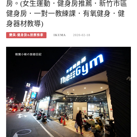
房。(女生運動．健身房推薦．新竹市區
健身房．一對一教練課．有氧健身．健
身器材教導)
變美-健身房&按摩推拿
IKUMA
2020-02-18