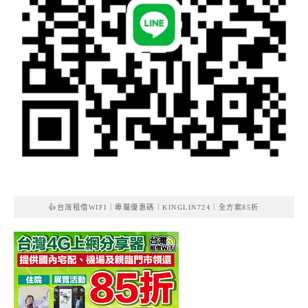
👍台灣租借WIFI｜專屬優惠碼｜KINGLIN724｜全方案85折