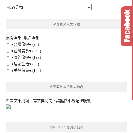
🔎
文
章
🔎尋找文章大作戰
分
類
展開全部
|
收合全部
♥台灣旅遊♥ (34)
♥台灣美食♥ (989)
♥國外旅遊♥ (183)
♥居家生活♥ (98)
♥美妝保養♥ (149)
💰需要您的行動支持💍
⏰看文不用錢，寫文要時間，請熊寶小榆吃頓晚餐！
🐻ABOUT 熊寶小榆🐻