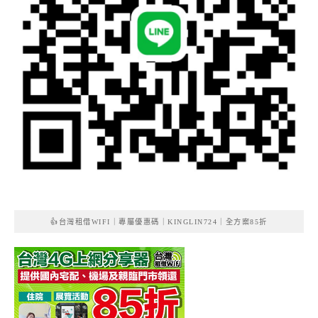
👍台灣租借WIFI｜專屬優惠碼｜KINGLIN724｜全方案85折