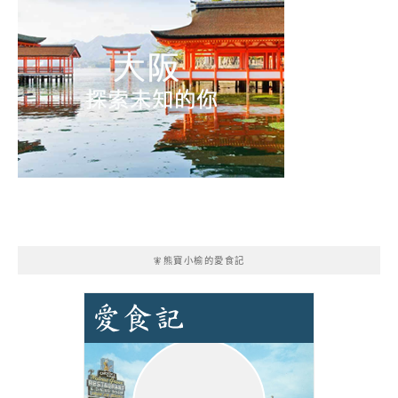
🧚熊寶小榆的愛食記