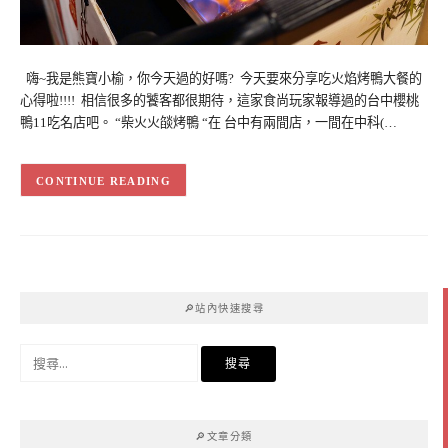
嗨~我是熊寶小榆，你今天過的好嗎? 今天要來分享吃火焰烤鴨大餐的
心得啦!!!! 相信很多的饕客都很期待，這家食尚玩家報導過的台中櫻桃
鴨11吃名店吧。 “柴火火燄烤鴨 “在 台中有兩間店，一間在中科(…
CONTINUE READING
🔎站內快速搜尋
搜
尋
關
鍵
🔎文章分類
字: