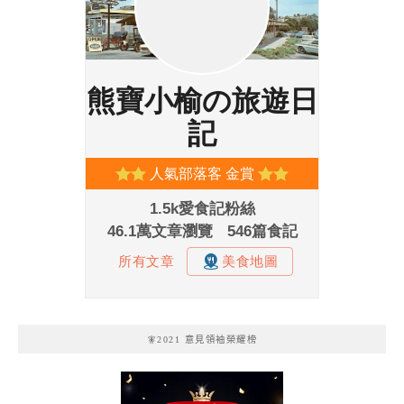
🧚2021 意見領袖榮耀榜