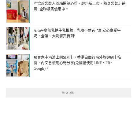
老協珍袋裝人蔘精開箱心得，輕巧新上市，隨身袋著走補
氣! 全聯販售優惠中。
Arla丹麥無乳糖牛乳推薦，乳糖不耐者也能安心享受牛
奶，全聯、大潤發買得到!
飛買家中港澳上網SIM卡，香港自由行海外旅遊網卡推
薦，內文含使用心得分享(免翻牆使用LINE、FB、
Google)。
🌺AD🌺