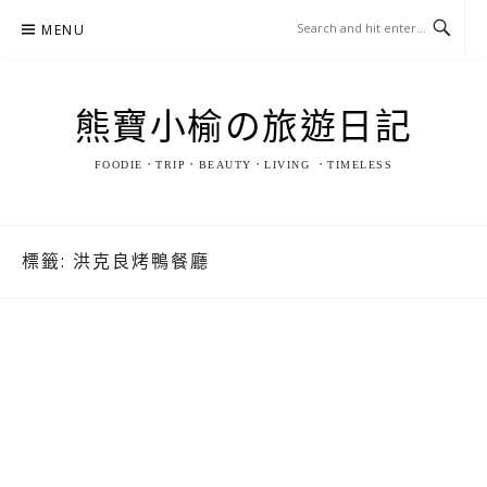
Skip
MENU
to
content
熊寶小榆の旅遊日記
FOODIE．TRIP．BEAUTY．LIVING ．TIMELESS
標籤:
洪克良烤鴨餐廳