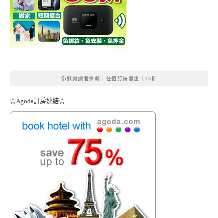
👍熊寶讀者推薦｜住宿訂房優惠｜75折
☆Agoda訂房連結☆