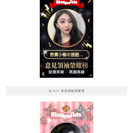
熊寶小榆の旅遊日
記
🧚2020 意見領袖榮耀榜