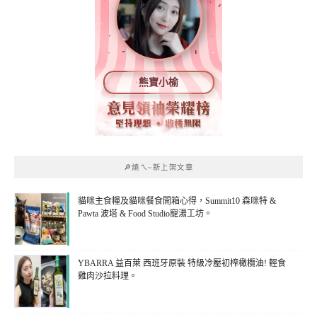
熊寶小榆
🔎燒ㄟ~新上架文章
貓咪主食糧及貓咪餐食開箱心得，Summit10 森咪特 &
Pawta 波塔 & Food Studio寵湯工坊。
YBARRA 益百萊 西班牙原裝 特級冷壓初榨橄欖油! 輕食
雞肉沙拉料理。