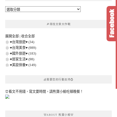
🔎
文
章
🔎尋找文章大作戰
分
類
展開全部
|
收合全部
♥台灣旅遊♥ (34)
♥台灣美食♥ (989)
♥國外旅遊♥ (183)
♥居家生活♥ (98)
♥美妝保養♥ (149)
💰需要您的行動支持💍
⏰看文不用錢，寫文要時間，請熊寶小榆吃頓晚餐！
🐻ABOUT 熊寶小榆🐻