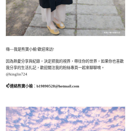
嗨~~我是熊寶小榆!歡迎來訪!
因為熱愛分享與紀錄，決定把我的視界，帶往你的世界，如果你也喜歡
我分享的生活扎記，歡迎關注我的粉絲專頁一起來聊聊唷。
@kinglin724
📫連絡熊寶小榆
：
b19890528@hotmail.com