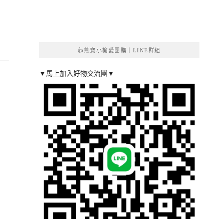
👍熊寶小榆愛團購｜LINE群組
▼馬上加入好物交流團▼