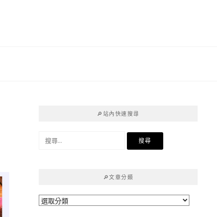
高
🔎站內快速搜尋
搜
尋
關
鍵
🔎文章分類
字:
🔎
文