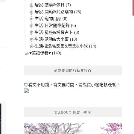
居家-裝潢&傢具 (7)
居家-開箱&網路購物 (25)
生活-寵物用品 (8)
生活-日常隨筆紀錄 (6)
生活-星座&塔羅占卜 (3)
生活-活動&大小事 (10)
生活-電影&影集&音樂&小說 (14)
♥美妝保養♥ (149)
冰
💰需要您的行動支持💍
⏰看文不用錢，寫文要時間，請熊寶小榆吃頓晚餐！
🐻ABOUT 熊寶小榆🐻