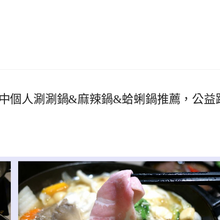
中個人涮涮鍋&麻辣鍋&蛤蜊鍋推薦，公益