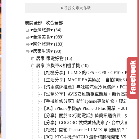
章
🔎尋找文章大作戰
分
類
展開全部
|
收合全部
♥台灣旅遊♥ (34)
♥台灣美食♥ (989)
♥國外旅遊♥ (183)
♥居家生活♥ (98)
居家-家電好物 (15)
居家-汽機車&相機手機 (10)
【相機分享】LUMIX的GF5、GF8、GF10，
【生活分享】MAGIPEA美極品 – 自拍神圈3
【汽車濾網推薦】無味熊汽車冷氣濾網，FORD 福特 
【試駕分享】AVIS安維斯租車體驗，新竹高鐵店。全
【手機維修分享】新竹Iphone專業維修，膜幻鎂
【3C】iPhone手機@i Phone 8 Plus 開箱 。2017 聖誕禮物
【分享】關於4G行動電話加值簡訊通信費，如何解決
【分享】GOGORO 試乘試騎我來了~台中大里東榮店。Gogoro
【相機】開箱-Panasonic LUMIX 單眼鏡頭 7-14mm F4
【3C】hTC手機@hTC10 最新旗艦機開箱 VS HTC