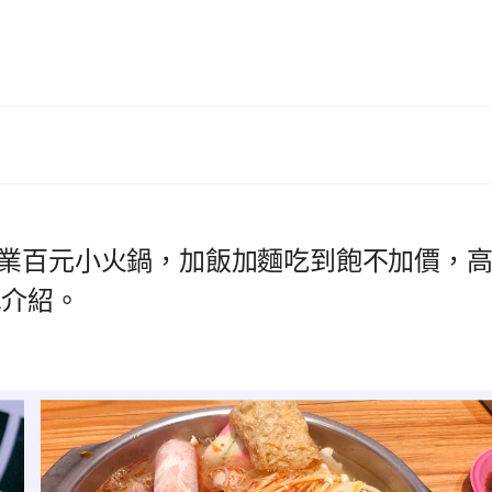
營業百元小火鍋，加飯加麵吃到飽不加價，
單介紹。