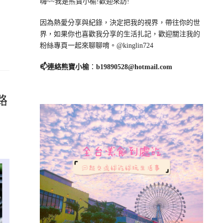
嗨~~我是熊寶小榆!歡迎來訪!
因為熱愛分享與紀錄，決定把我的視界，帶往你的世
界，如果你也喜歡我分享的生活扎記，歡迎關注我的
粉絲專頁一起來聊聊唷。@kinglin724
📫連絡熊寶小榆
：
b19890528@hotmail.com
路