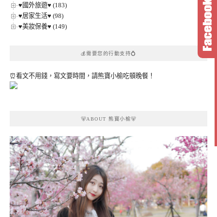
♥國外旅遊♥ (183)
♥居家生活♥ (98)
♥美妝保養♥ (149)
💰需要您的行動支持💍
⏰看文不用錢，寫文要時間，請熊寶小榆吃頓晚餐！
🐻ABOUT 熊寶小榆🐻