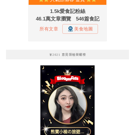
🧚2021 意見領袖榮耀榜
熊寶小榆の旅遊日