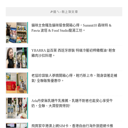
🔎燒ㄟ~新上架文章
貓咪主食糧及貓咪餐食開箱心得，Summit10 森咪特 &
Pawta 波塔 & Food Studio寵湯工坊。
YBARRA 益百萊 西班牙原裝 特級冷壓初榨橄欖油! 輕食
雞肉沙拉料理。
老協珍袋裝人蔘精開箱心得，輕巧新上市，隨身袋著走補
氣! 全聯販售優惠中。
Arla丹麥無乳糖牛乳推薦，乳糖不耐者也能安心享受牛
奶，全聯、大潤發買得到!
飛買家中港澳上網SIM卡，香港自由行海外旅遊網卡推