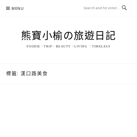
Skip
MENU
to
content
熊寶小榆の旅遊日記
FOODIE．TRIP．BEAUTY．LIVING ．TIMELESS
標籤:
漢口路美食