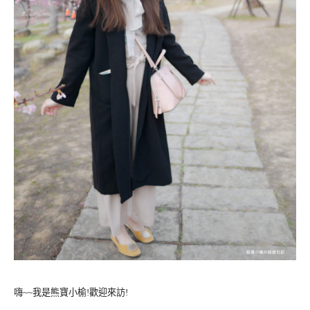
嗨~~我是熊寶小榆!歡迎來訪!