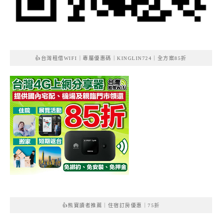
👍台灣租借WIFI｜專屬優惠碼｜KINGLIN724｜全方案85折
👍熊寶讀者推薦｜住宿訂房優惠｜75折