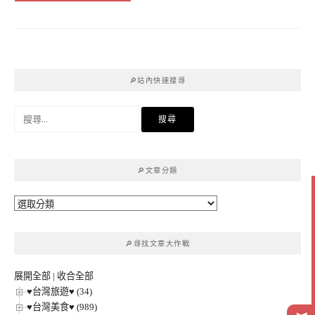
🔎站內快速搜尋
搜
尋
關
鍵
🔎文章分類
字:
🔎
文
章
🔎尋找文章大作戰
分
類
展開全部
|
收合全部
♥台灣旅遊♥ (34)
♥台灣美食♥ (989)