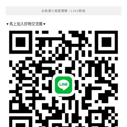
👍熊寶小榆愛團購｜LINE群組
▼馬上加入好物交流團▼