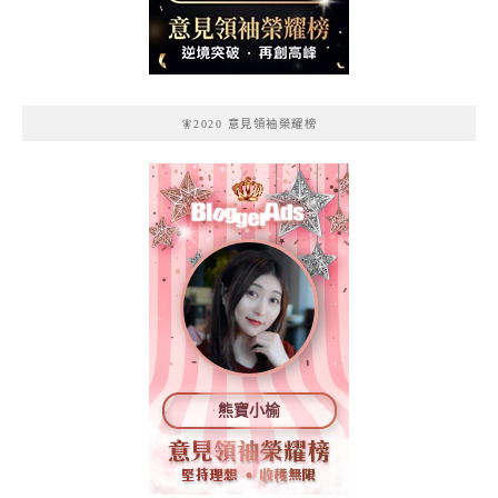
記
🧚2020 意見領袖榮耀榜
熊寶小榆