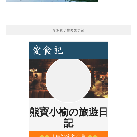
🧚熊寶小榆的愛食記