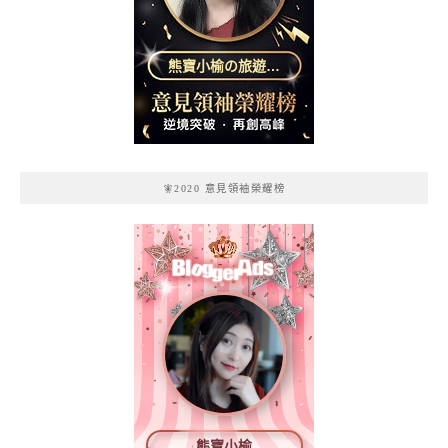
熊寶小榆の旅遊日
記
🧚2020 意見領袖榮耀榜
熊寶小榆