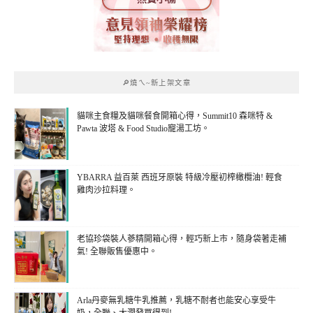
🔎燒ㄟ~新上架文章
貓咪主食糧及貓咪餐食開箱心得，Summit10 森咪特 &
Pawta 波塔 & Food Studio寵湯工坊。
YBARRA 益百萊 西班牙原裝 特級冷壓初榨橄欖油! 輕食
雞肉沙拉料理。
老協珍袋裝人蔘精開箱心得，輕巧新上市，隨身袋著走補
氣! 全聯販售優惠中。
Arla丹麥無乳糖牛乳推薦，乳糖不耐者也能安心享受牛