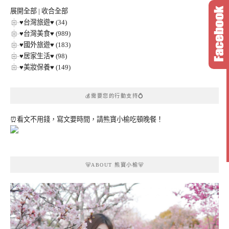
類
展開全部
|
收合全部
♥台灣旅遊♥ (34)
♥台灣美食♥ (989)
♥國外旅遊♥ (183)
♥居家生活♥ (98)
♥美妝保養♥ (149)
💰需要您的行動支持💍
⏰看文不用錢，寫文要時間，請熊寶小榆吃頓晚餐！
🐻ABOUT 熊寶小榆🐻