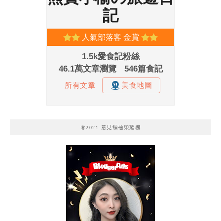
🧚2021 意見領袖榮耀榜