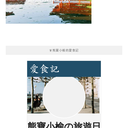
🧚熊寶小榆的愛食記