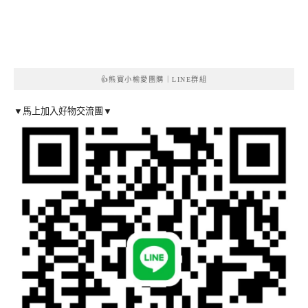
👍熊寶小榆愛團購｜LINE群組
▼馬上加入好物交流團▼