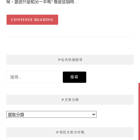
候，要送什麼給另一半嗎? 像是這個時…
CONTINUE READING
🔎站內快速搜尋
搜
尋
關
鍵
🔎文章分類
字:
🔎
文
章
🔎尋找文章大作戰
分