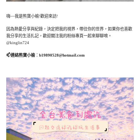
嗨~~我是熊寶小榆!歡迎來訪!
因為熱愛分享與紀錄，決定把我的視界，帶往你的世界，如果你也喜歡
我分享的生活扎記，歡迎關注我的粉絲專頁一起來聊聊唷。
@kinglin724
📫連絡熊寶小榆
：
b19890528@hotmail.com