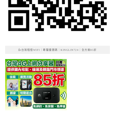
👍台灣租借WIFI｜專屬優惠碼｜KINGLIN724｜全方案85折