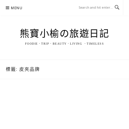
Skip
MENU
to
content
熊寶小榆の旅遊日記
FOODIE．TRIP．BEAUTY．LIVING ．TIMELESS
標籤:
皮夾品牌