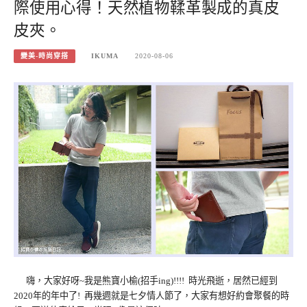
際使用心得！天然植物鞣革製成的真皮
皮夾。
變美-時尚穿搭
IKUMA
2020-08-06
嗨，大家好呀~我是熊寶小榆(招手ing)!!!! 時光飛逝，居然已經到
2020年的年中了! 再幾週就是七夕情人節了，大家有想好約會聚餐的時