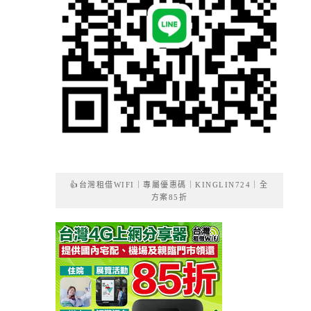
👍台灣租借WIFI｜專屬優惠碼｜KINGLIN724｜全
方案85折