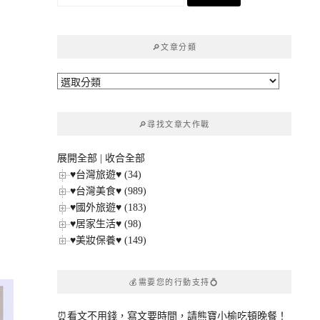
尋
關
鍵
🔎文章分類
字:
🔎
文
章
🔎尋找文章大作戰
分
類
展開全部
|
收合全部
♥台灣旅遊♥ (34)
♥台灣美食♥ (989)
♥國外旅遊♥ (183)
♥居家生活♥ (98)
♥美妝保養♥ (149)
💰需要您的行動支持💍
⏰看文不用錢，寫文要時間，請熊寶小榆吃頓晚餐！