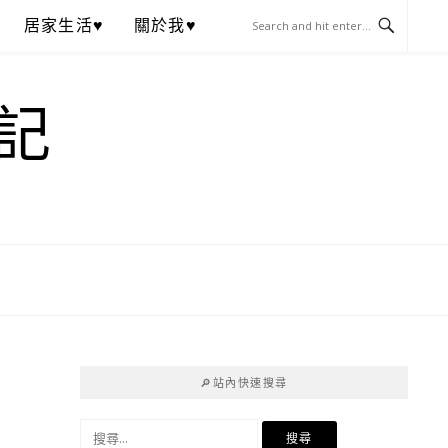
居家生活♥
關於我♥
記
🔎站內快速搜尋
搜