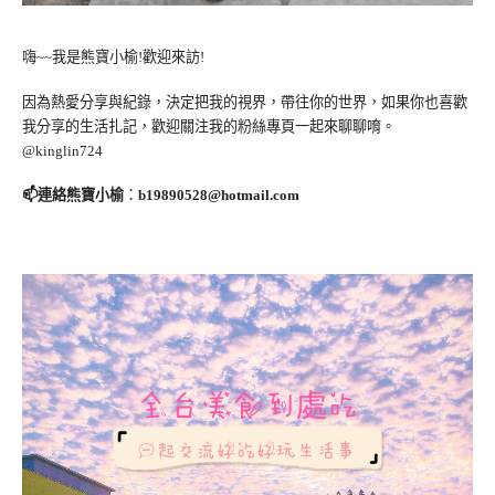
嗨~~我是熊寶小榆!歡迎來訪!
因為熱愛分享與紀錄，決定把我的視界，帶往你的世界，如果你也喜歡
我分享的生活扎記，歡迎關注我的粉絲專頁一起來聊聊唷。
@kinglin724
📫連絡熊寶小榆
：
b19890528@hotmail.com