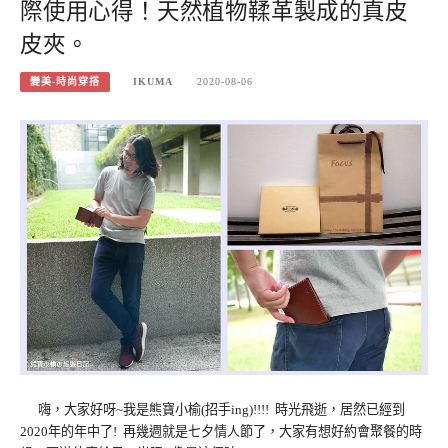
際使用心得！天然植物鞣革製成的真皮
皮夾。
變美-時尚穿搭
IKUMA
2020-08-06
嗨，大家好呀~我是熊寶小榆(招手ing)!!!! 時光飛逝，居然已經到
2020年的年中了! 再幾週就是七夕情人節了，大家有想好約會聚餐的時