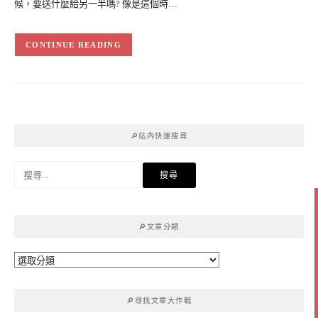
候，要送什麼給另一半嗎? 像是這個時…
CONTINUE READING
🔎站內快速搜尋
搜
尋
關
鍵
🔎文章分類
字:
🔎
文
章
🔎尋找文章大作戰
分