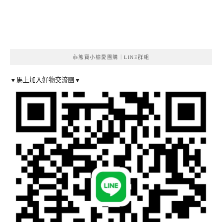
👍熊寶小榆愛團購｜LINE群組
▼馬上加入好物交流團▼