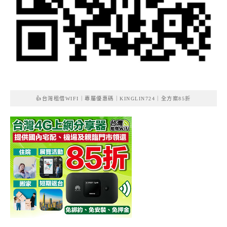
👍台灣租借WIFI｜專屬優惠碼｜KINGLIN724｜全方案85折