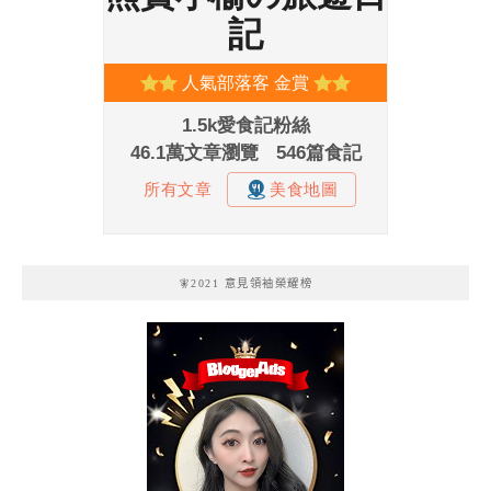
🧚2021 意見領袖榮耀榜