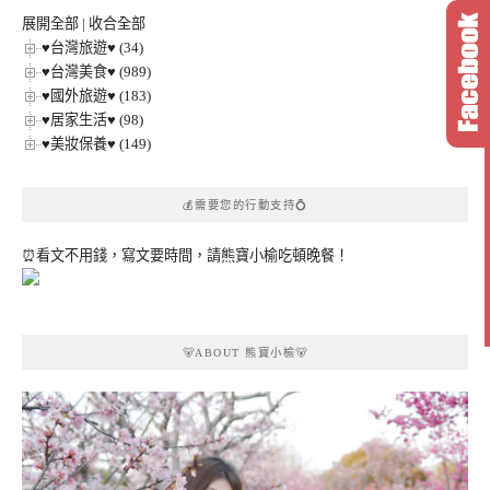
類
展開全部
|
收合全部
♥台灣旅遊♥ (34)
♥台灣美食♥ (989)
♥國外旅遊♥ (183)
♥居家生活♥ (98)
♥美妝保養♥ (149)
💰需要您的行動支持💍
⏰看文不用錢，寫文要時間，請熊寶小榆吃頓晚餐！
🐻ABOUT 熊寶小榆🐻