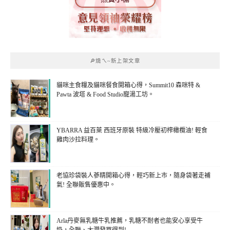
🔎燒ㄟ~新上架文章
貓咪主食糧及貓咪餐食開箱心得，Summit10 森咪特 &
Pawta 波塔 & Food Studio寵湯工坊。
YBARRA 益百萊 西班牙原裝 特級冷壓初榨橄欖油! 輕食
雞肉沙拉料理。
老協珍袋裝人蔘精開箱心得，輕巧新上市，隨身袋著走補
氣! 全聯販售優惠中。
Arla丹麥無乳糖牛乳推薦，乳糖不耐者也能安心享受牛