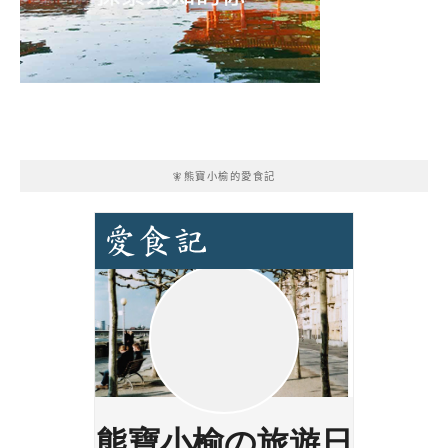
🧚熊寶小榆的愛食記