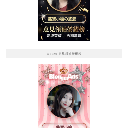
熊寶小榆の旅遊日
記
🧚2020 意見領袖榮耀榜
熊寶小榆