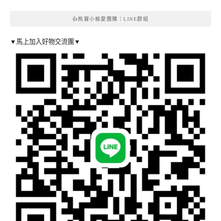
👍熊寶小榆愛團購｜LINE群組
▼馬上加入好物交流團▼