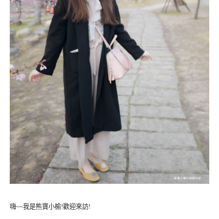
嗨~~我是熊寶小榆!歡迎來訪!