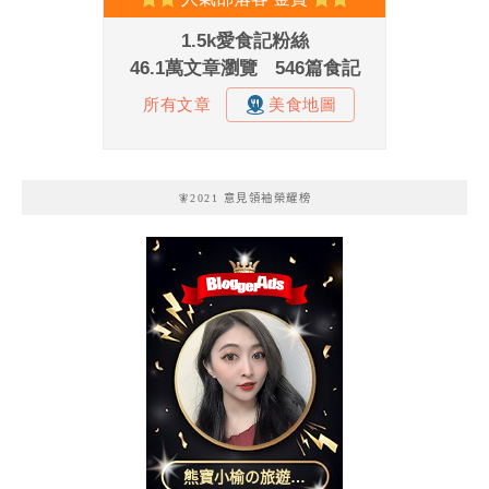
🧚2021 意見領袖榮耀榜
熊寶小榆の旅遊日