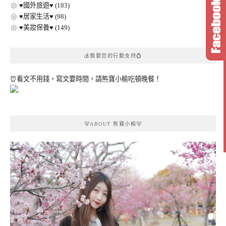
♥國外旅遊♥ (183)
♥居家生活♥ (98)
♥美妝保養♥ (149)
💰需要您的行動支持💍
⏰看文不用錢，寫文要時間，請熊寶小榆吃頓晚餐！
🐻ABOUT 熊寶小榆🐻