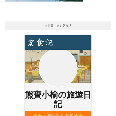
🧚熊寶小榆的愛食記