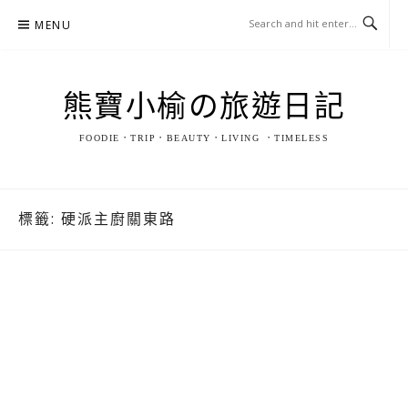
Skip
MENU
to
content
熊寶小榆の旅遊日記
FOODIE．TRIP．BEAUTY．LIVING ．TIMELESS
標籤:
硬派主廚關東路