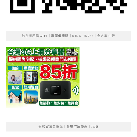
👍台灣租借WIFI｜專屬優惠碼｜KINGLIN724｜全方案85折
👍熊寶讀者推薦｜住宿訂房優惠｜75折