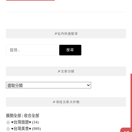
🔎站內快速搜尋
搜
尋
關
鍵
🔎文章分類
字:
🔎
文
章
🔎尋找文章大作戰
分
類
展開全部
|
收合全部
♥台灣旅遊♥ (34)
♥台灣美食♥ (989)