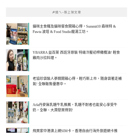
🔎燒ㄟ~新上架文章
貓咪主食糧及貓咪餐食開箱心得，Summit10 森咪特 &
Pawta 波塔 & Food Studio寵湯工坊。
YBARRA 益百萊 西班牙原裝 特級冷壓初榨橄欖油! 輕食
雞肉沙拉料理。
老協珍袋裝人蔘精開箱心得，輕巧新上市，隨身袋著走補
氣! 全聯販售優惠中。
Arla丹麥無乳糖牛乳推薦，乳糖不耐者也能安心享受牛
奶，全聯、大潤發買得到!
飛買家中港澳上網SIM卡，香港自由行海外旅遊網卡推