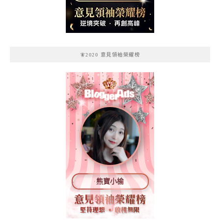
記
🧚2020 意見領袖榮耀榜
熊寶小榆