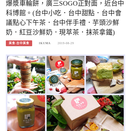
爆漿車輪餅，廣三SOGO正對面，近台中
科博館。(台中小吃．台中甜點．台中會
議點心下午茶．台中伴手禮．芋頭沙鮮
奶．紅豆沙鮮奶．現萃茶．抹茶拿鐵)
美食-台中美食
IKUMA
2019-08-29