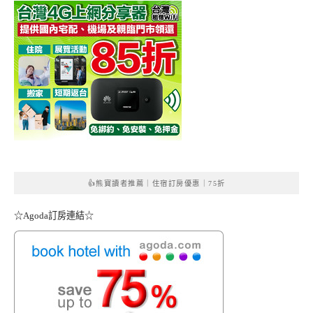
👍熊寶讀者推薦｜住宿訂房優惠｜75折
☆Agoda訂房連結☆