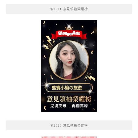
🧚2021 意見領袖榮耀榜
熊寶小榆の旅遊日
記
🧚2020 意見領袖榮耀榜