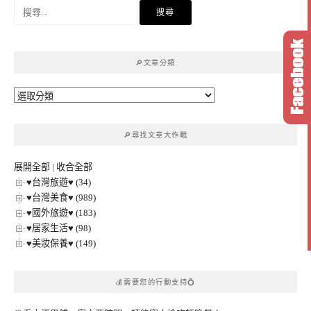
搜
尋
關
鍵
🔎文章分類
字:
🔎
文
章
🔎尋找文章大作戰
分
類
展開全部
|
收合全部
♥台灣旅遊♥ (34)
♥台灣美食♥ (989)
♥國外旅遊♥ (183)
♥居家生活♥ (98)
♥美妝保養♥ (149)
💰需要您的行動支持💍