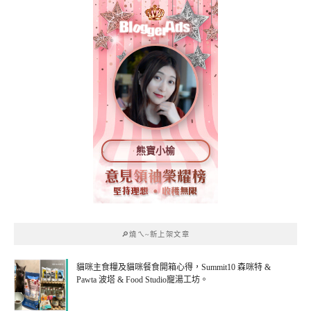
熊寶小榆
🔎燒ㄟ~新上架文章
貓咪主食糧及貓咪餐食開箱心得，Summit10 森咪特 &
Pawta 波塔 & Food Studio寵湯工坊。