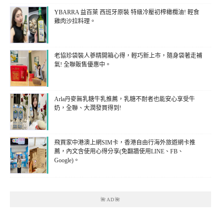
YBARRA 益百萊 西班牙原裝 特級冷壓初榨橄欖油! 輕食
雞肉沙拉料理。
老協珍袋裝人蔘精開箱心得，輕巧新上市，隨身袋著走補
氣! 全聯販售優惠中。
Arla丹麥無乳糖牛乳推薦，乳糖不耐者也能安心享受牛
奶，全聯、大潤發買得到!
飛買家中港澳上網SIM卡，香港自由行海外旅遊網卡推
薦，內文含使用心得分享(免翻牆使用LINE、FB、
Google)。
🌺AD🌺