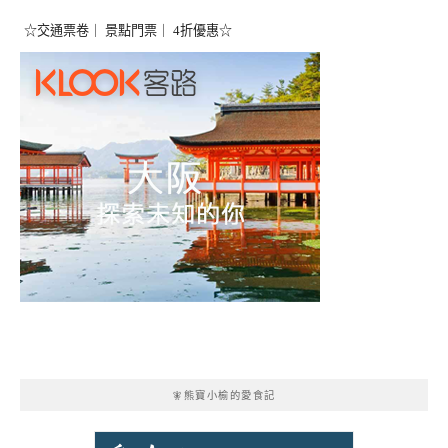
☆交通票卷｜ 景點門票｜ 4折優惠☆
🧚熊寶小榆的愛食記