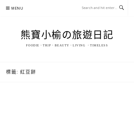
Skip
MENU
to
content
熊寶小榆の旅遊日記
FOODIE．TRIP．BEAUTY．LIVING ．TIMELESS
標籤:
紅豆餅