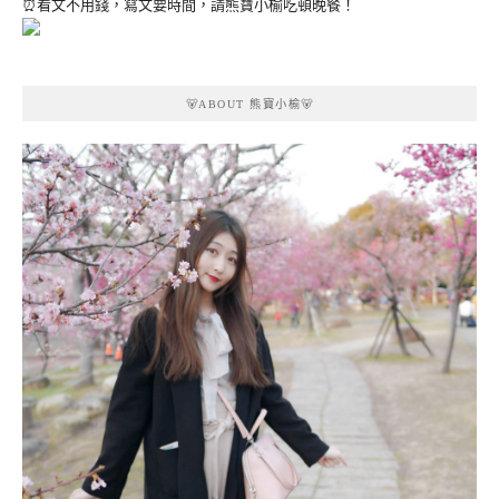
⏰看文不用錢，寫文要時間，請熊寶小榆吃頓晚餐！
🐻ABOUT 熊寶小榆🐻