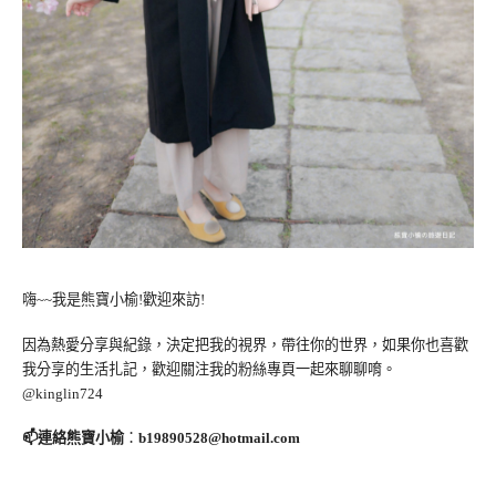
嗨~~我是熊寶小榆!歡迎來訪!
因為熱愛分享與紀錄，決定把我的視界，帶往你的世界，如果你也喜歡
我分享的生活扎記，歡迎關注我的粉絲專頁一起來聊聊唷。
@kinglin724
📫連絡熊寶小榆
：
b19890528@hotmail.com